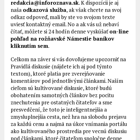
redakcia@inforoznava.sk
. K dispozícii je aj
naša
odkazová služba
, ak však chcete na svoj
odkaz odpoveď, mali by ste vo svojom texte
uviesť kontaktný email. No a ak vás už nebaví
čítať, môžete si 24 hodín denne vyskúšať
on-line
pohľad na rožňavské Námestie baníkov
kliknutím sem
.
Celkom na záver si vás dovoľujeme upozorniť na
Pravidlá diskusie (nájdete ich aj pod týmto
textom), ktoré platia pre zverejňovanie
komentárov pod jednotlivými článkami. Naším
cieľom sú kultivované diskusie, ktoré budú
obohatením samotných článkov bez pocitu
znechutenia pre ostatných čitateľov a sme
presvedčení, že toto je inteligentnejšia a
zmysluplnejšia cesta, než hra na slobodu prejavu
za každú cenu a najmä na úkor vnímania portálu
ako kultivovaného prostredia pre vecnú diskusiu
pod článkami, ktoré čitateľom spoločne denne