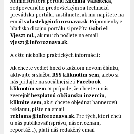
Administrátora portálu
Michala Valašteka
,
zodpovedného predovšetkým za technickú
prevádzku portálu, zastihnete, ak mu napíšete na
email
valastek@inforoznava.sk
. Pripomienky z
hľadiska dizajnu portálu si prečíta
Gabriel
Vjeszt ml.
, ak mu ich pošlete na email
vjeszt@inforoznava.sk
.
A ešte niekoľko praktických informácií:
Ak chcete vedieť hneď o každom novom článku,
aktivujte si službu
RSS kliknutím sem
, alebo si
nás pridajte na sociálnej sieti
Facebook
kliknutím sem
. V prípade, že chcete u nás
zverejniť
bezplatnú občiansku inzerciu,
kliknite sem
, ak si chcete objednať bannerovú
reklamu, píšte na email
reklama@inforoznava.sk
. Pre tých, ktorí chcú
u nás publikovať (správu, názor, oznam,
reportáž…), platí náš redakčný email