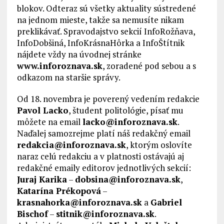
blokov. Odteraz sú všetky aktuality sústredené
na jednom mieste, takže sa nemusíte nikam
preklikávať. Spravodajstvo sekcií InfoRožňava,
InfoDobšiná, InfoKrásnaHôrka a InfoŠtítnik
nájdete vždy na úvodnej stránke
www.inforoznava.sk
, zoradené pod sebou a s
odkazom na staršie správy.
Od 18. novembra je poverený vedením redakcie
Pavol Lacko
, študent politológie, písať mu
môžete na email
lacko@inforoznava.sk
.
Naďalej samozrejme platí náš redakčný email
redakcia@inforoznava.sk
, ktorým oslovíte
naraz celú redakciu a v platnosti ostávajú aj
redakčné emaily editorov jednotlivých sekcií:
Juraj Karika
–
dobsina@inforoznava.sk
,
Katarína Prékopová
–
krasnahorka@inforoznava.sk
a
Gabriel
Bischof
–
stitnik@inforoznava.sk
.