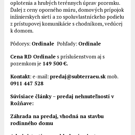
oplotenia a hrubých terénnych úprav pozemku.
Ďalej z ceny oporného múru, domových prípojok
inžinierskych sietí a zo spoluvlastníckeho podielu
z prístupovej komunikácie s chodníkom, vedúcej
k domom.
Pôdorys:
Ordinale
Pohľady:
Ordinale
Cena
RD Ordinale
s príslušenstvom aj s
pozemkom je
149 500 €.
Kontakt
: e-mail:
predaj@subterraeu.sk
mob.
0911 447 528
Súvisiace články – predaj nehnuteľností v
Rožňave:
Záhrada na predaj, vhodná na stavbu
rodinného domu