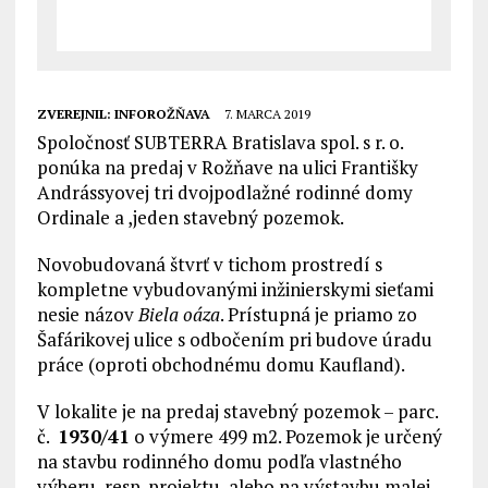
ZVEREJNIL:
INFOROŽŇAVA
7. MARCA 2019
Spoločnosť SUBTERRA Bratislava spol. s r. o.
ponúka na predaj v Rožňave na ulici Františky
Andrássyovej tri dvojpodlažné rodinné domy
Ordinale a ,jeden stavebný pozemok.
Novobudovaná štvrť v tichom prostredí s
kompletne vybudovanými inžinierskymi sieťami
nesie názov
Biela oáza
. Prístupná je priamo zo
Šafárikovej ulice s odbočením pri budove úradu
práce (oproti obchodnému domu Kaufland).
V lokalite je na predaj stavebný pozemok – parc.
č.
1930/41
o výmere 499 m2. Pozemok je určený
na stavbu rodinného domu podľa vlastného
výberu, resp. projektu, alebo na výstavbu malej