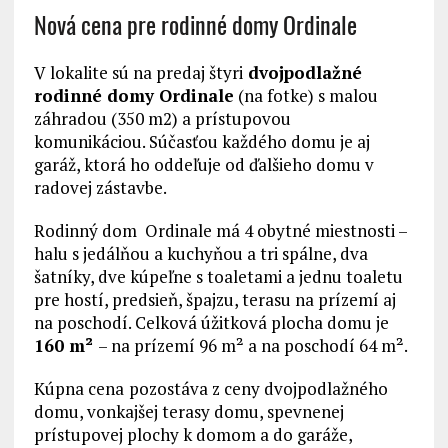
Nová cena pre rodinné domy Ordinale
V lokalite sú na predaj štyri
dvojpodlažné
rodinné domy Ordinale
(na fotke) s malou
záhradou (350 m2) a prístupovou
komunikáciou. Súčasťou každého domu je aj
garáž, ktorá ho oddeľuje od ďalšieho domu v
radovej zástavbe.
Rodinný dom Ordinale má 4 obytné miestnosti –
halu s jedálňou a kuchyňou a tri spálne, dva
šatníky, dve kúpeľne s toaletami a jednu toaletu
pre hostí, predsieň, špajzu, terasu na prízemí aj
na poschodí. Celková úžitková plocha domu je
160 m²
– na prízemí 96 m² a na poschodí 64 m².
Kúpna cena
pozostáva z ceny dvojpodlažného
domu, vonkajšej terasy domu, spevnenej
prístupovej plochy k domom a do garáže,