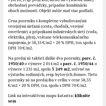
obchodnej prevádzky, prípadne kombináciu
oboch možností. Objekt môže mať viac podlaží.
Cena pozemku s kompletne vybudovanými
verejnými sieťami (cesta, chodník, verejné
osvetlenie) a prípojkami inžinierskych sietí (voda,
elektrika, plyn), vrátane telekomunikačného
napojenia, je 58,33 €/m2 + 20 % DPH, tzn. spolu s
DPH 70 €/m2.
Na predaj sú taktiež ďalšie dva pozemky,
parc. č.
1930/40
o výmere 2 014 m2 a
parc. č. 1930/44
o
výmere 1 235 m2, spolu
3 249 m2
, určené na
výstavbu rodinných, resp. bytových domov. Tieto
pozemky sú na predaj iba v celku v cene 58,33
€/m2 + 20 % DPH, tzn. spolu s DPH 70 €/m2.
Link na interaktívnu mapu katastra:
kliknite
sem