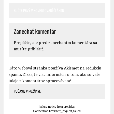
BUĎTE PRVÝ V KOMENTOVANÍ ČLÁNKU
Zanechať komentár
Prepáčte, ale pred zanechaním komentára sa
musíte
prihlásiť
.
Táto webová stránka používa Akismet na redukciu
spamu.
Získajte viac informácií o tom, ako sú vaše
údaje z komentárov spracovávané
.
POČASIE V ROŽŇAVE
Failure notice from provider:
Connection Error:http_request_failed