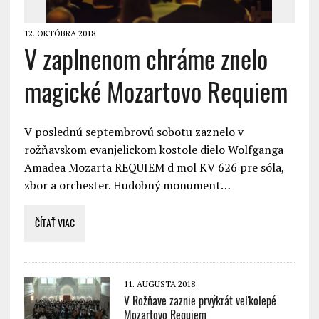
12. OKTÓBRA 2018
V zaplnenom chráme znelo
magické Mozartovo Requiem
V poslednú septembrovú sobotu zaznelo v
rožňavskom evanjelickom kostole dielo Wolfganga
Amadea Mozarta REQUIEM d mol KV 626 pre sóla,
zbor a orchester. Hudobný monument…
ČÍTAŤ VIAC
11. AUGUSTA 2018
V Rožňave zaznie prvýkrát veľkolepé
Mozartovo Requiem