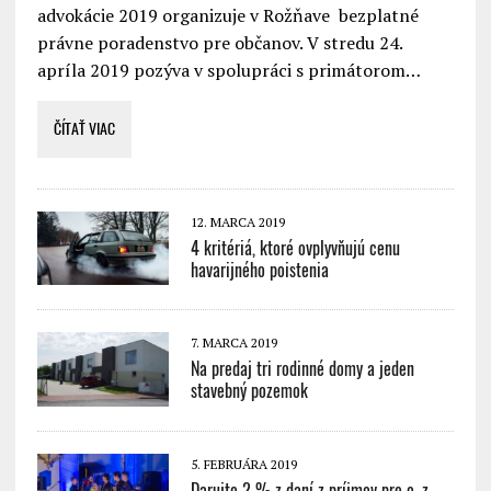
advokácie 2019 organizuje v Rožňave bezplatné
právne poradenstvo pre občanov. V stredu 24.
apríla 2019 pozýva v spolupráci s primátorom…
ČÍTAŤ VIAC
12. MARCA 2019
4 kritériá, ktoré ovplyvňujú cenu
havarijného poistenia
7. MARCA 2019
Na predaj tri rodinné domy a jeden
stavebný pozemok
5. FEBRUÁRA 2019
Darujte 2 % z daní z príjmov pre o. z.