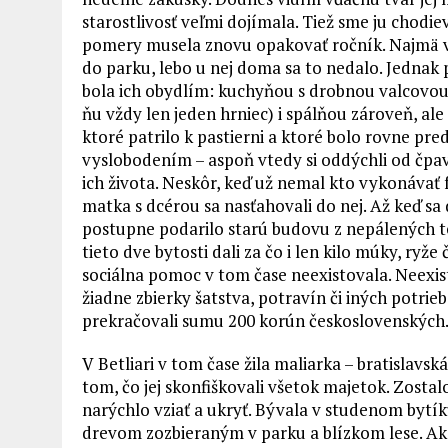
starostlivosť veľmi dojímala. Tiež sme ju chodie
pomery musela znovu opakovať ročník. Najmä v 
do parku, lebo u nej doma sa to nedalo. Jednak 
bola ich obydlím: kuchyňou s drobnou valcovou li
ňu vždy len jeden hrniec) i spálňou zároveň, al
ktoré patrilo k pastierni a ktoré bolo rovne pre
vyslobodením – aspoň vtedy si oddýchli od čpa
ich života. Neskôr, keď už nemal kto vykonávať 
matka s dcérou sa nasťahovali do nej. Až keď s
postupne podarilo starú budovu z nepálených tehá
tieto dve bytosti dali za čo i len kilo múky, ryž
sociálna pomoc v tom čase neexistovala. Neexist
žiadne zbierky šatstva, potravín či iných potrie
prekračovali sumu 200 korún československých
V Betliari v tom čase žila maliarka – bratislav
tom, čo jej skonfiškovali všetok majetok. Zostalo
narýchlo vziať a ukryť. Bývala v studenom bytík
drevom zozbieraným v parku a blízkom lese. Ako