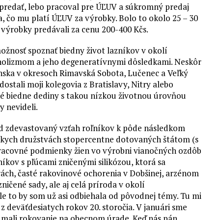
 predať, lebo pracoval pre ÚĽUV a súkromný predaj
 čo mu platí ÚĽUV za výrobky. Bolo to okolo 25 – 30
o výrobky predávali za cenu 200-400 Kčs.
ožnosť spoznať biedny život lazníkov v okolí
oholizmom a jeho degeneratívnymi dôsledkami. Neskôr
nska v okresoch Rimavská Sobota, Lučenec a Veľký
 dostali moji kolegovia z Bratislavy, Nitry alebo
aké biedne dediny s takou nízkou životnou úrovňou
 nevideli.
lad zdevastovaný vzťah roľníkov k pôde následkom
ckych družstvách stopercentne dotovaných štátom (s
racovné podmienky žien vo výrobni vianočných ozdôb
níkov s pľúcami zničenými silikózou, ktorá sa
trách, časté rakovinové ochorenia v Dobšinej, arzénom
ničené sady, ale aj celá príroda v okolí
e to by som už asi odbiehala od pôvodnej témy. Tu mi
 deväťdesiatych rokov 20. storočia. V januári sme
e mali rokovanie na obecnom úrade. Keď nás pán