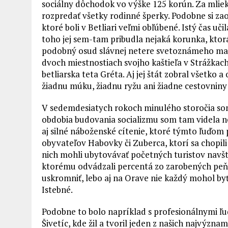
sociálny dôchodok vo výške 125 korún. Za mliek
rozpredať všetky rodinné šperky. Podobne si zao
ktoré boli v Betliari veľmi obľúbené. Istý čas uč
toho jej sem-tam pribudla nejaká korunka, ktorá 
podobný osud slávnej netere svetoznámeho mal
dvoch miestnostiach svojho kaštieľa v Strážka
betliarska teta Gréta. Aj jej štát zobral všetko
žiadnu múku, žiadnu ryžu ani žiadne cestovnin
V sedemdesiatych rokoch minulého storočia som
obdobia budovania socializmu som tam videla ne
aj silné náboženské cítenie, ktoré týmto ľuďom
obyvateľov Habovky či Zuberca, ktorí sa chopili p
nich mohli ubytovávať početných turistov navšt
ktorému odvádzali percentá zo zarobených peňazí
uskromniť, lebo aj na Orave nie každý mohol b
Istebné.
Podobne to bolo napríklad s profesionálnymi ľ
Šivetíc, kde žil a tvoril jeden z našich najvýzn