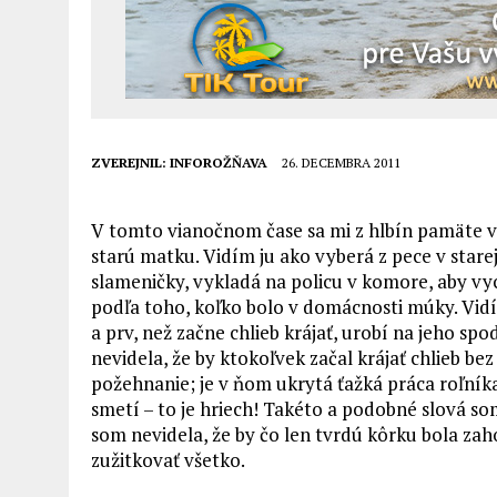
ZVEREJNIL:
INFOROŽŇAVA
26. DECEMBRA 2011
V tomto vianočnom čase sa mi z hlbín pamäte 
starú matku. Vidím ju ako vyberá z pece v stare
slameničky, vykladá na policu v komore, aby vych
podľa toho, koľko bolo v domácnosti múky. Vidím 
a prv, než začne chlieb krájať, urobí na jeho sp
nevidela, že by ktokoľvek začal krájať chlieb bez
požehnanie; je v ňom ukrytá ťažká práca roľník
smetí – to je hriech! Takéto a podobné slová so
som nevidela, že by čo len tvrdú kôrku bola zah
zužitkovať všetko.