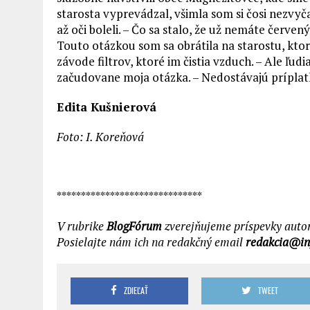
starosta vyprevádzal, všimla som si čosi nezvyč
až oči boleli. – Čo sa stalo, že už nemáte čer
Touto otázkou som sa obrátila na starostu, ktorý
závode filtrov, ktoré im čistia vzduch. – Ale ľudi
začudovane moja otázka. – Nedostávajú príplat
Edita Kušnierová
Foto: I. Koreňová
******************************
V rubrike
BlogFórum
zverejňujeme príspevky autoro
Posielajte nám ich na redakčný email
redakcia@in
ZDIEĽAŤ
TWEET