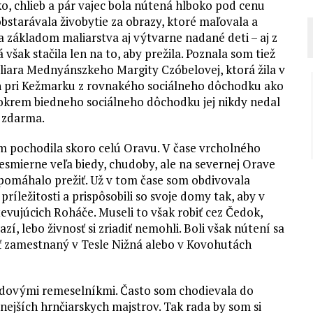
o, chlieb a pár vajec bola nútená hlboko pod cenu
bstarávala živobytie za obrazy, ktoré maľovala a
ila základom maliarstva aj výtvarne nadané deti – aj z
však stačila len na to, aby prežila. Poznala som tiež
iara Mednyánszkeho Margity Czóbelovej, ktorá žila v
ch pri Kežmarku z rovnakého sociálneho dôchodku ako
 a okrem biedneho sociálneho dôchodku jej nikdy nedal
y zdarma.
 pochodila skoro celú Oravu. V čase vrcholného
smierne veľa biedy, chudoby, ale na severnej Orave
 pomáhalo prežiť. Už v tom čase som obdivovala
ríležitosti a prispôsobili so svoje domy tak, aby v
evujúcich Roháče. Museli to však robiť cez Čedok,
, lebo živnosť si zriadiť nemohli. Boli však nútení sa
yť zamestnaný v Tesle Nižná alebo v Kovohutách
udovými remeselníkmi. Často som chodievala do
amnejších hrnčiarskych majstrov. Tak rada by som si