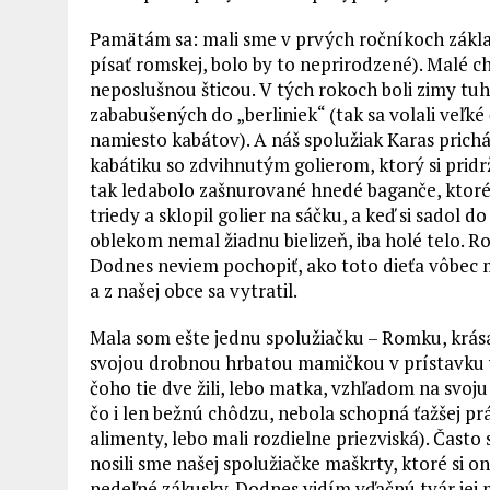
Pamätám sa: mali sme v prvých ročníkoch zákla
písať romskej, bolo by to neprirodzené). Malé ch
neposlušnou šticou. V tých rokoch boli zimy tuhé
zababušených do „berliniek“ (tak sa volali veľké 
namiesto kabátov). A náš spolužiak Karas prich
kabátiku so zdvihnutým golierom, ktorý si pri
tak ledabolo zašnurované hnedé baganče, ktoré m
triedy a sklopil golier na sáčku, a keď si sadol 
oblekom nemal žiadnu bielizeň, iba holé telo. 
Dodnes neviem pochopiť, ako toto dieťa vôbec mo
a z našej obce sa vytratil.
Mala som ešte jednu spolužiačku – Romku, krása
svojou drobnou hrbatou mamičkou v prístavku v
čoho tie dve žili, lebo matka, vzhľadom na svoj
čo i len bežnú chôdzu, nebola schopná ťažšej p
alimenty, lebo mali rozdielne priezviská). Často
nosili sme našej spolužiačke maškrty, ktoré si 
nedeľné zákusky. Dodnes vidím vďačnú tvár jej m