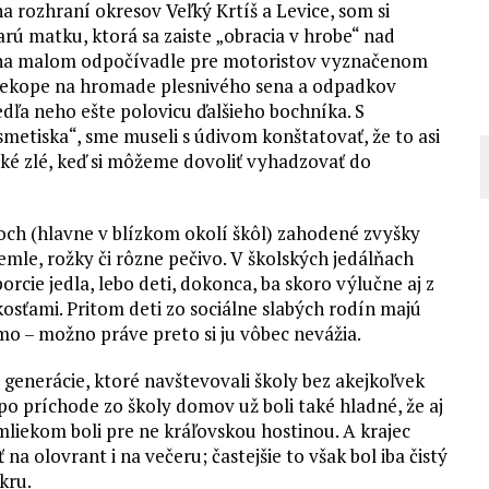
 rozhraní okresov Veľký Krtíš a Levice, som si
 matku, ktorá sa zaiste „obracia v hrobe“ nad
, na malom odpočívadle pre motoristov vyznačenom
ekope na hromade plesnivého sena a odpadkov
dľa neho ešte polovicu ďalšieho bochníka. S
„smetiska“, sme museli s údivom konštatovať, že to asi
ké zlé, keď si môžeme dovoliť vyhadzovať do
ch (hlavne v blízkom okolí škôl) zahodené zvyšky
žemle, rožky či rôzne pečivo. V školských jedálňach
orcie jedla, lebo deti, dokonca, ba skoro výlučne aj z
osťami. Pritom deti zo sociálne slabých rodín majú
mo – možno práve preto si ju vôbec nevážia.
j generácie, ktoré navštevovali školy bez akejkoľvek
po príchode zo školy domov už boli také hladné, že aj
liekom boli pre ne kráľovskou hostinou. A krajec
a olovrant i na večeru; častejšie to však bol iba čistý
kru.