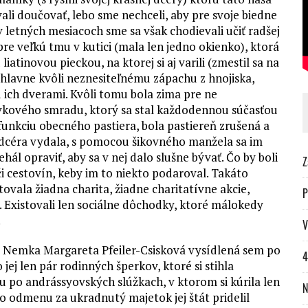
vali doučovať, lebo sme nechceli, aby pre svoje biedne
letných mesiacoch sme sa však chodievali učiť radšej
pre veľkú tmu v kutici (mala len jedno okienko), ktorá
atinovou pieckou, na ktorej si aj varili (zmestil sa na
e hlavne kvôli neznesiteľnému zápachu z hnojiska,
d ich dverami. Kvôli tomu bola zima pre ne
vkového smradu, ktorý sa stal každodennou súčasťou
funkciu obecného pastiera, bola pastiereň zrušená a
a dcéra vydala, s pomocou šikovného manžela sa im
l opraviť, aby sa v nej dalo slušne bývať. Čo by boli
Z
e či cestovín, keby im to niekto podaroval. Takáto
ovala žiadna charita, žiadne charitatívne akcie,
P
b. Existovali len sociálne dôchodky, ktoré málokedy
.
V
ská Nemka Margareta Pfeiler-Csisková vysídlená sem po
4
 jej len pár rodinných šperkov, ktoré si stihla
u po andrássyovských slúžkach, v ktorom si kúrila len
N
 odmenu za ukradnutý majetok jej štát pridelil