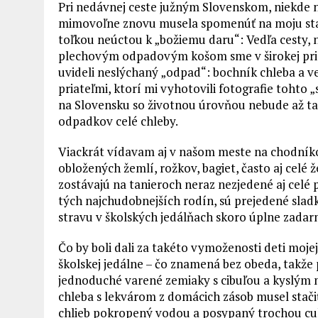
Pri nedávnej ceste južným Slovenskom, niekde na
mimovoľne znovu musela spomenúť na moju starú
toľkou neúctou k „božiemu daru“: Vedľa cesty
plechovým odpadovým košom sme v širokej pri
uvideli neslýchaný „odpad“: bochník chleba a ve
priateľmi, ktorí mi vyhotovili fotografie tohto 
na Slovensku so životnou úrovňou nebude až ta
odpadkov celé chleby.
Viackrát vídavam aj v našom meste na chodníko
obložených žemlí, rožkov, bagiet, často aj celé 
zostávajú na tanieroch neraz nezjedené aj celé p
tých najchudobnejších rodín, sú prejedené sladk
stravu v školských jedálňach skoro úplne zadar
Čo by boli dali za takéto vymoženosti deti moje
školskej jedálne – čo znamená bez obeda, takže 
jednoduché varené zemiaky s cibuľou a kyslým m
chleba s lekvárom z domácich zásob musel stačiť n
chlieb pokropený vodou a posypaný trochou cu