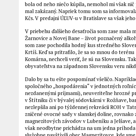
bola od neho niečo kúpila, nemohol mi však nič
mal zakázaný. Napriek tomu som sa informovala,
Kčs. V predajni ÚĽUV-u v Bratislave sa však jeh
V priebehu ďalšieho desaťročia som zase mala m
Žarnovice a Novej Bane – život poznačený alk
som zase pochodila hodný kus stredného Slove
Krtíš. Keď sa pritrafilo, že sa so mnou do terénu
Komárna, nechceli veriť, že sú na Slovensku. T
obyvateľstva na západnom Slovensku veru nikdy
Dalo by sa tu ešte pospomínať všeličo. Naprík
spoločného „hospodárenia“ v jednotných roľní
nezdanenými príjmami), neuveriteľne hrozné p
v Štítniku či v bývalej sódovkárni v Rožňave, ba
nezlepšila ani po týždennej rekreácii ROH v Ta
zničené ovocné sady v slanskej doline, rovnako z
magnezitových závodov v Lubeníku a Jelšave, al
však neodbytne prichádza na um jedna príhoda z
služobne navštívili obec Magnezitovce, kde sm