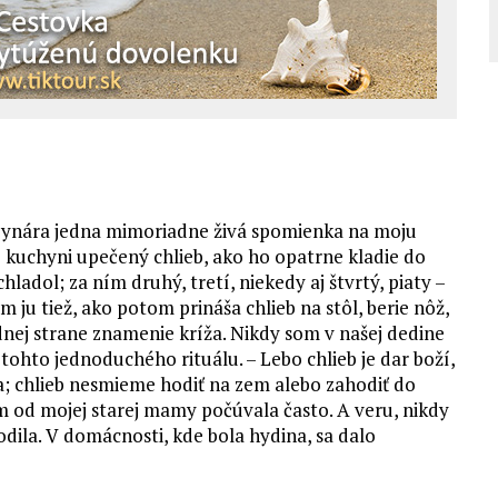
vynára jedna mimoriadne živá spomienka na moju
j kuchyni upečený chlieb, ako ho opatrne kladie do
ladol; za ním druhý, tretí, niekedy aj štvrtý, piaty –
ju tiež, ako potom prináša chlieb na stôl, berie nôž,
odnej strane znamenie kríža. Nikdy som v našej dedine
 tohto jednoduchého rituálu. – Lebo chlieb je dar boží,
a; chlieb nesmieme hodiť na zem alebo zahodiť do
m od mojej starej mamy počúvala často. A veru, nikdy
odila. V domácnosti, kde bola hydina, sa dalo