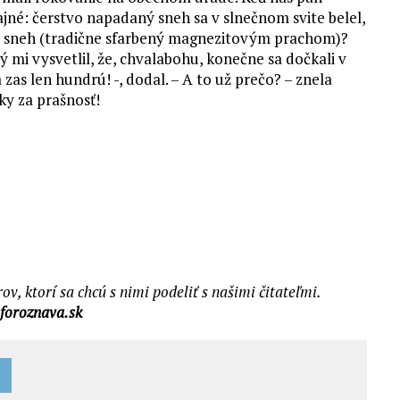
ajné: čerstvo napadaný sneh sa v slnečnom svite belel,
vený sneh (tradične sfarbený magnezitovým prachom)?
 mi vysvetlil, že, chvalabohu, konečne sa dočkali v
a zas len hundrú! -, dodal. – A to už prečo? – znela
ky za prašnosť!
v, ktorí sa chcú s nimi podeliť s našimi čitateľmi.
foroznava.sk