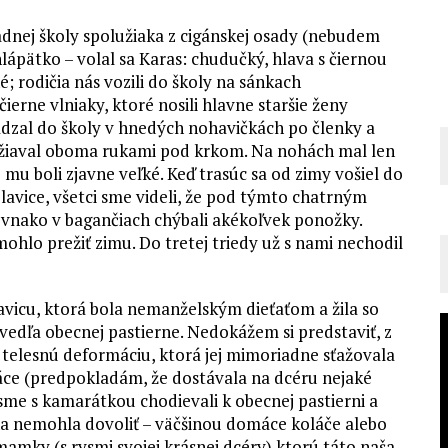
dnej školy spolužiaka z cigánskej osady (nebudem
lápätko – volal sa Karas: chudučký, hlava s čiernou
; rodičia nás vozili do školy na sánkach
čierne vlniaky, ktoré nosili hlavne staršie ženy
ádzal do školy v hnedých nohavičkách po členky a
držiaval oboma rukami pod krkom. Na nohách mal len
u boli zjavne veľké. Keď trasúc sa od zimy vošiel do
do lavice, všetci sme videli, že pod týmto chatrným
Rovnako v bagančiach chýbali akékoľvek ponožky.
hlo prežiť zimu. Do tretej triedy už s nami nechodil
vicu, ktorá bola nemanželským dieťaťom a žila so
edľa obecnej pastierne. Nedokážem si predstaviť, z
u telesnú deformáciu, ktorá jej mimoriadne sťažovala
ráce (predpokladám, že dostávala na dcéru nejaké
 sme s kamarátkou chodievali k obecnej pastierni a
ona nemohla dovoliť – väčšinou domáce koláče alebo
amky (s rysmi svojej krásnej dcéry) ktorú táto naša