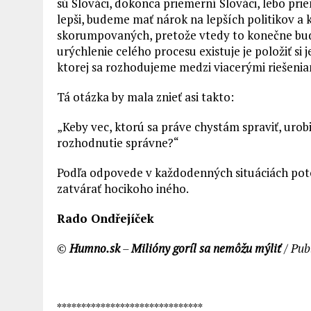
sú Slováci, dokonca priemerní Slováci, lebo p
lepši, budeme mať nárok na lepších politikov a
skorumpovaných, pretože vtedy to konečne budú
urýchlenie celého procesu existuje je položiť si
ktorej sa rozhodujeme medzi viacerými riešeni
Tá otázka by mala znieť asi takto:
„Keby vec, ktorú sa práve chystám spraviť, urobi
rozhodnutie správne?“
Podľa odpovede v každodenných situáciách poto
zatvárať hocikoho iného.
Rado Ondřejíček
©
Humno.sk
–
Milióny goríl sa nemôžu mýliť
/ Pub
******************************