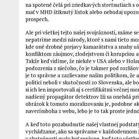
na spotené čelá pri zriedkavých stretnutiach s o
mať v MHD štiknutý lístok alebo nebodaj upozorn
prospech.
Ale pri všetkej tejto našej svojráznosti, máme 
nepatríme medzi národy, ktoré s nami tieto morá
kde oné drobné prejavy kamarátstva a snahy u
konfliktom záujmov, zlodejstvom či korupciou a 
Takže keď vidíme, že niekde v USA alebo v Holan
podozrenia z niečoho, čo je takmer pod rozlišo
je to správne a zazlievame našim politikom, že aj
politici neboli v skutočnosti zo Slovenska, ale 
si ich len importovali aj s certifikátmi večnej m
nadšený propagátor detektrov lži sa onehdá priz
obrázok k tomuto moralizovaniu je, podobne a
naverímboha z webu, lebo je to tak proste jedn
A keď toto pozabudnutie našej vlastnej podstat
vychádzame, ako sa správame v každodennom živo
v skutočnosti malo byť správne, keď toto všetk