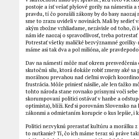
postoje a ísť vešať plyšové gorily na námestia 
pravdu, tí čo porušili zákony by do basy naozaj ma
sme to zrazu uvideli v novinách. Mali by sedieť v
akým zbožne vzhliadame, nezávisle od toho, či 
nám ide naozaj o spravodlivosť, treba potrestať 
Potrestať všetky maličké bezvýznamné gorilky-
máme asi tak dva a pol milióna, ale pravdepodob
Dav na námestí môže mať okrem presvedčenia o 
skutočnú silu, ktorá dokáže robiť zmeny aké sa 
morálnou prevahou nad cieľmi svojich koordino
frustrácia. Môže priniesť násilie, ale len ťažko
tohto národa stane rovnako prísnymi voči sebe
skorumpovaní politici ostávať v hanbe a odstup
optimista), blíži. Keď si porovnám Slovensko na
zákonmi a odmietaním korupcie o kus lepšie, i ke
Politici nezvyknú prerastať kultúru a morálku z kt
to nutkanie? Tí, čo ich máme teraz sú práve takí,