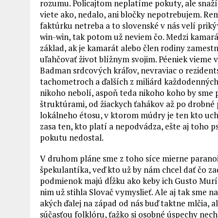
rozumu. Policajtom neplatíme pokuty, ale snažím
viete ako, nedalo, ani bločky nepotrebujem. Rem
faktúrku netreba a to slovenské v nás velí priký
win-win, tak potom už neviem čo. Medzi kamará
základ, ak je kamarát alebo člen rodiny zamest
uľahčovať život blížnym svojim. Péeniek vieme 
Badman srdcových kráľov, nevraviac o rezident
tachometroch a ďalších z miliárd každodenných p
nikoho nebolí, aspoň teda nikoho koho by sme po
štruktúrami, od žiackych ťahákov až po drobné
lokálneho étosu, v ktorom múdry je ten kto ucho
zasa ten, kto platí a nepodvádza, ešte aj toho ps
pokutu nedostal.
V druhom pláne sme z toho síce mierne parano
špekulantíka, veď kto už by nám chcel dať čo 
podmienok majú dĺžku ako keby ich Gusto Murín p
nim už stihla Slovač vymyslieť. Ale aj tak sme na
akých ďalej na západ od nás buď taktne mlčia, a
súčasťou folklóru, ťažko si osobné úspechy nechá