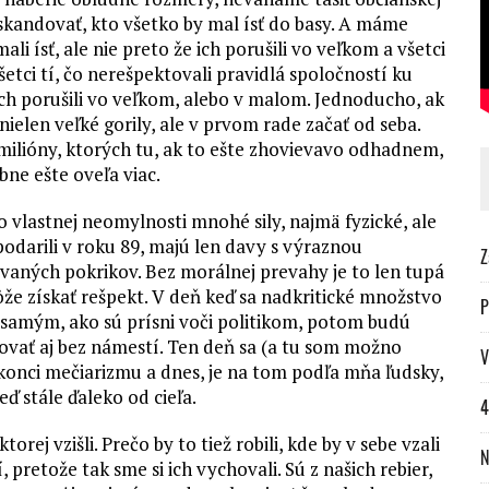
a skandovať, kto všetko by mal ísť do basy. A máme
li ísť, ale nie preto že ich porušili vo veľkom a všetci
šetci tí, čo nerešpektovali pravidlá spoločností ku
ich porušili vo veľkom, alebo v malom. Jednoducho, ak
nielen veľké gorily, ale v prvom rade začať od seba.
milióny, ktorých tu, ak to ešte zhovievavo odhadnem,
ne ešte oveľa viac.
vlastnej neomylnosti mnohé sily, najmä fyzické, ale
podarili v roku 89, majú len davy s výraznou
Z
vaných pokrikov. Bez morálnej prevahy je to len tupá
 môže získať rešpekt. V deň keď sa nadkritické množstvo
P
 samým, ako sú prísni voči politikom, potom budú
ovať aj bez námestí. Ten deň sa (a tu som možno
V
 konci mečiarizmu a dnes, je na tom podľa mňa ľudsky,
ď stále ďaleko od cieľa.
4
orej vzišli. Prečo by to tiež robili, kde by v sebe vzali
N
 pretože tak sme si ich vychovali. Sú z našich rebier,