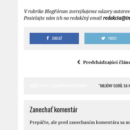
V rubrike BlogFórum zverejňujeme názory autorov, k
Posielajte nám ich na redakčný email
redakcia@in
ZDIEĽAŤ
TWEET
Predchádzajúci člán
BUĎTE PRVÝ V KOMENTOVANÍ ČLÁNKU
"MILIÓNY GORÍL SA 
Zanechať komentár
Prepáčte, ale pred zanechaním komentára sa 