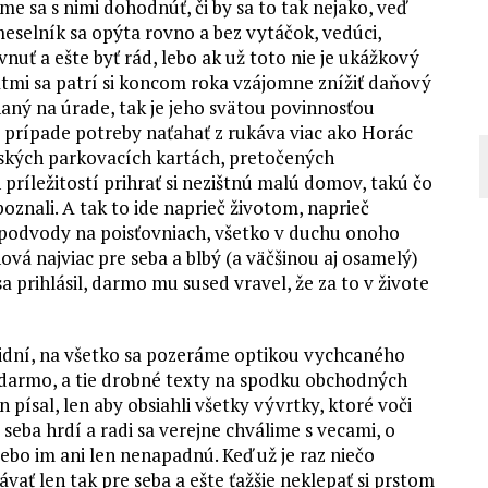
e sa s nimi dohodnúť, či by sa to tak nejako, veď
eselník sa opýta rovno a bez vytáčok, vedúci,
vnuť a ešte byť rád, lebo ak už toto nie je ukážkový
tmi sa patrí si koncom roka vzájomne znížiť daňový
naný na úrade, tak je jeho svätou povinnosťou
v prípade potreby naťahať z rukáva viac ako Horác
ských parkovacích kartách, pretočených
ríležitostí prihrať si nezištnú malú domov, takú čo
znali. A tak to ide naprieč životom, naprieč
 podvody na poisťovniach, všetko v duchu onoho
vá najviac pre seba a blbý (a väčšinou aj osamelý)
a prihlásil, darmo mu sused vravel, že za to v živote
idní, na všetko sa pozeráme optikou vychcaného
zadarmo, a tie drobné texty na spodku obchodných
ísal, len aby obsiahli všetky vývrtky, ktoré voči
 seba hrdí a radi sa verejne chválime s vecami, o
lebo im ani len nenapadnú. Keď už je raz niečo
vať len tak pre seba a ešte ťažšie neklepať si prstom