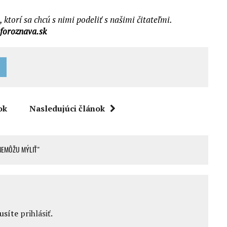
torí sa chcú s nimi podeliť s našimi čitateľmi.
foroznava.sk
ok
Nasledujúci článok
NEMÔŽU MÝLIŤ"
musíte
prihlásiť
.