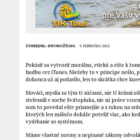
ZVEREJNIL:
INFOROŽŇAVA
9. FEBRUÁRA 2012
Pokúsiť sa vytvoriť morálnu, etickú a ešte k to
hudbu cez iTunes. Niežeby to v princípe nešlo,
dokonca už aj podarilo, len to skrátka chce kurev
Slováci, myslia sa tým tí súčasní, nie tí krásni uš
stelesnili v soche Svätopluka, nie sú práve vzo
som to povedal ešte priamejšie a s rukou na sr
ktorých len máločo dokáže potešiť viac, ako keď
vydrbanie so systémom.
Máme vlastné normy a nepísané zákony odvoláva