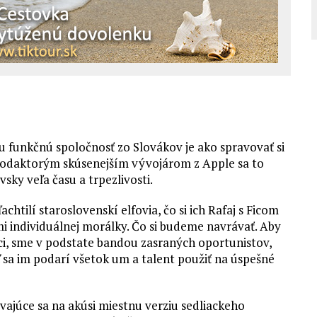
mu funkčnú spoločnosť zo Slovákov je ako spravovať si
 podaktorým skúsenejším vývojárom z Apple sa to
sky veľa času a trpezlivosti.
ľachtilí staroslovenskí elfovia, čo si ich Rafaj s Ficom
rmi individuálnej morálky. Čo si budeme navrávať. Aby
dci, sme v podstate bandou zasraných oportunistov,
 sa im podarí všetok um a talent použiť na úspešné
júce sa na akúsi miestnu verziu sedliackeho