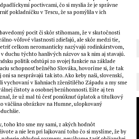
dpadlíckymi poctivcami, čo si myslia že je správne
iť pokladníčku v Tescu, že sa pomýlila v ich
sebavedomý pocit či skôr stihomam, že v skutočnosti
lno-vôľové vlastnosti zdieľajú, ale skôr medzi tie,
šetriť celkom neromanticky nazývajú rodinkárstvom,
v duchu týchto hanlivých názvov sa k nim aj stavajú.
dsku politik odstúpi zo svojej funkcie na základe
vaciu schopnosť bežného Slováka, hovoríme si, že tak
 oni sa nesprávajú tak isto. Ako keby naši, slovenskí,
boli vychovaní v liahniach zženštilého Západu a my sme
orálnej čistoty a osobnej bezúhonnosti. Ešte aj ten
nal, že už mal tú česť ponúknuť úplatok a titulkový
ko väčšina obrázkov na Humne, ulopkovaný
oduchšie.
y, toho kto sme my sami, z akých hodnôt
te a nie len pri lajkovaní toho čo si myslíme, že by
o naberie obludné rozmery, neváhame tasiť občianskej