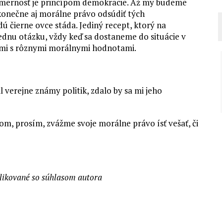
riemernosť je princípom demokracie. Až my budeme
 konečne aj morálne právo odsúdiť tých
 čierne ovce stáda. Jediný recept, ktorý na
 jednu otázku, vždy keď sa dostaneme do situácie v
ami s rôznymi morálnymi hodnotami.
l verejne známy politik, zdalo by sa mi jeho
m, prosím, zvážme svoje morálne právo ísť vešať, či
likované so súhlasom autora