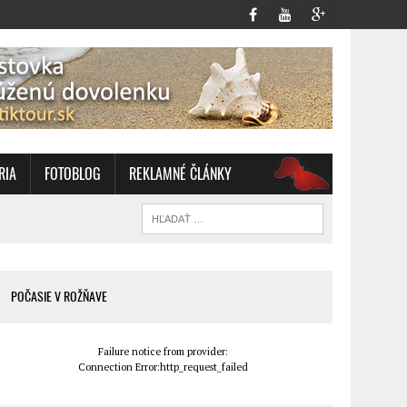
RIA
FOTOBLOG
REKLAMNÉ ČLÁNKY
OZ
POČASIE V ROŽŇAVE
Failure notice from provider:
Connection Error:http_request_failed