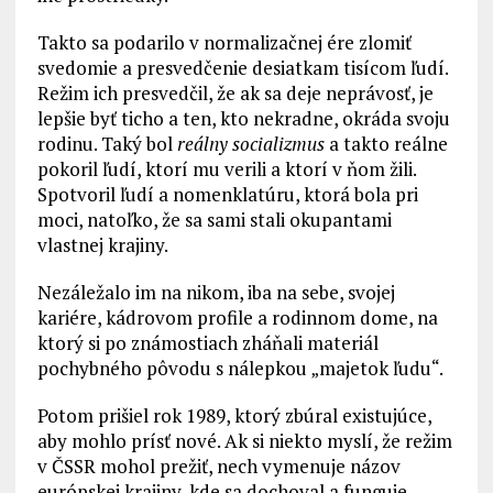
Takto sa podarilo v normalizačnej ére zlomiť
svedomie a presvedčenie desiatkam tisícom ľudí.
Režim ich presvedčil, že ak sa deje neprávosť, je
lepšie byť ticho a ten, kto nekradne, okráda svoju
rodinu. Taký bol
reálny socializmus
a takto reálne
pokoril ľudí, ktorí mu verili a ktorí v ňom žili.
Spotvoril ľudí a nomenklatúru, ktorá bola pri
moci, natoľko, že sa sami stali okupantami
vlastnej krajiny.
Nezáležalo im na nikom, iba na sebe, svojej
kariére, kádrovom profile a rodinnom dome, na
ktorý si po známostiach zháňali materiál
pochybného pôvodu s nálepkou „majetok ľudu“.
Potom prišiel rok 1989, ktorý zbúral existujúce,
aby mohlo prísť nové. Ak si niekto myslí, že režim
v ČSSR mohol prežiť, nech vymenuje názov
európskej krajiny, kde sa dochoval a funguje.