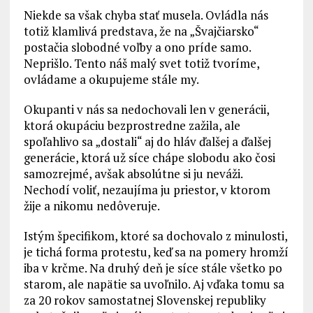
Niekde sa však chyba stať musela. Ovládla nás
totiž klamlivá predstava, že na „Švajčiarsko“
postačia slobodné voľby a ono príde samo.
Neprišlo. Tento náš malý svet totiž tvoríme,
ovládame a okupujeme stále my.
Okupanti v nás sa nedochovali len v generácii,
ktorá okupáciu bezprostredne zažila, ale
spoľahlivo sa „dostali“ aj do hláv ďalšej a ďalšej
generácie, ktorá už síce chápe slobodu ako čosi
samozrejmé, avšak absolútne si ju neváži.
Nechodí voliť, nezaujíma ju priestor, v ktorom
žije a nikomu nedôveruje.
Istým špecifikom, ktoré sa dochovalo z minulosti,
je tichá forma protestu, keď sa na pomery hromží
iba v krčme. Na druhý deň je síce stále všetko po
starom, ale napätie sa uvoľnilo. Aj vďaka tomu sa
za 20 rokov samostatnej Slovenskej republiky