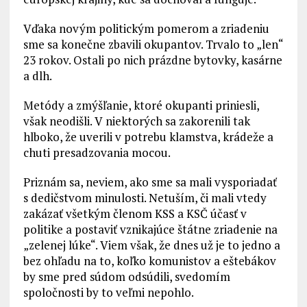
Vďaka novým politickým pomerom a zriadeniu
sme sa konečne zbavili okupantov. Trvalo to „len“
23 rokov. Ostali po nich prázdne bytovky, kasárne
a dlh.
Metódy a zmýšľanie, ktoré okupanti priniesli,
však neodišli. V niektorých sa zakorenili tak
hlboko, že uverili v potrebu klamstva, krádeže a
chuti presadzovania mocou.
Priznám sa, neviem, ako sme sa mali vysporiadať
s dedičstvom minulosti. Netuším, či mali vtedy
zakázať všetkým členom KSS a KSČ účasť v
politike a postaviť vznikajúce štátne zriadenie na
„zelenej lúke“. Viem však, že dnes už je to jedno a
bez ohľadu na to, koľko komunistov a eštebákov
by sme pred súdom odsúdili, svedomím
spoločnosti by to veľmi nepohlo.