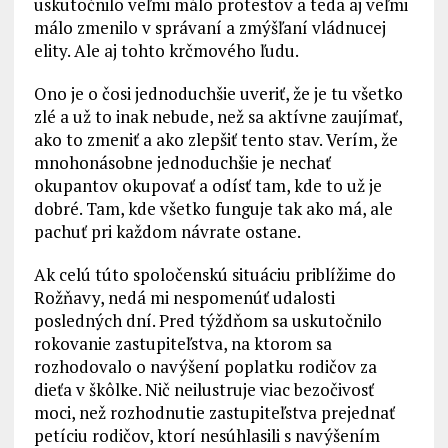
uskutočnilo veľmi málo protestov a teda aj veľmi
málo zmenilo v správaní a zmýšľaní vládnucej
elity. Ale aj tohto krčmového ľudu.
Ono je o čosi jednoduchšie uveriť, že je tu všetko
zlé a už to inak nebude, než sa aktívne zaujímať,
ako to zmeniť a ako zlepšiť tento stav. Verím, že
mnohonásobne jednoduchšie je nechať
okupantov okupovať a odísť tam, kde to už je
dobré. Tam, kde všetko funguje tak ako má, ale
pachuť pri každom návrate ostane.
Ak celú túto spoločenskú situáciu priblížime do
Rožňavy, nedá mi nespomenúť udalosti
posledných dní. Pred týždňom sa uskutočnilo
rokovanie zastupiteľstva, na ktorom sa
rozhodovalo o navýšení poplatku rodičov za
dieťa v škôlke. Nič neilustruje viac bezočivosť
moci, než rozhodnutie zastupiteľstva prejednať
petíciu rodičov, ktorí nesúhlasili s navýšením