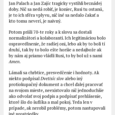
Jan Palach a Jan Zajíc tragicky vystihli beznádej
doby. Nič sa nedá robiť, je koniec, Rusi tu ostanú,
je to ich sféra vplyvu, nič iné sa nedalo čakať a
kto tomu neverí, je naivný.
Potom prišli 70-te roky a k slovu sa dostali
normalizátori a kolaboranti. Ich legitimáciou bolo
ospravedlnenie, že radšej oni, lebo ak by to boli tí
druhí, tak by to bolo ešte horšie a nedajbože ak
by nám aj priamo vládli Rusi, to by bol už s nami
Amen
.
Lámali sa chrbtice, presvedčenie i hodnoty. Ak
niekto podpísal
Dvetisíc slov
alebo iný
protiokupačný dokument a chcel ďalej pracovať
na svojom mieste, neexistovalo nič jednoduchšie
ako odvolať svoj podpis a podpísať prehlásenie,
ktoré šlo do šuflíka a mal pokoj. Teda len v
prípade, ak nerobil problémy, potom nastupovali
iné prostriedky.