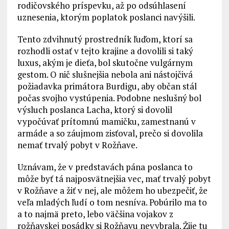
rodičovského príspevku, až po odsúhlasení
uznesenia, ktorým poplatok poslanci navýšili.
Tento zdvihnutý prostredník ľuďom, ktorí sa
rozhodli ostať v tejto krajine a dovolili si taký
luxus, akým je dieťa, bol skutočne vulgárnym
gestom. O nič slušnejšia nebola ani nástojčivá
požiadavka primátora Burdigu, aby občan stál
počas svojho vystúpenia. Podobne neslušný bol
výsluch poslanca Lacha, ktorý si dovolil
vypočúvať prítomnú mamičku, zamestnanú v
armáde a so záujmom zisťoval, prečo si dovolila
nemať trvalý pobyt v Rožňave.
Uznávam, že v predstavách pána poslanca to
môže byť tá najposvätnejšia vec, mať trvalý pobyt
v Rožňave a žiť v nej, ale môžem ho ubezpečiť, že
veľa mladých ľudí o tom nesníva. Pobúrilo ma to
a to najmä preto, lebo väčšina vojakov z
rožňavskej posádky si Rožňavu nevybrala. Žije tu