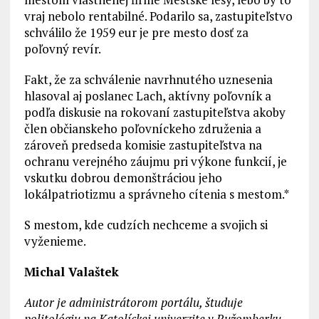
vraj nebolo rentabilné. Podarilo sa, zastupiteľstvo
schválilo že 1959 eur je pre mesto dosť za
poľovný revír.
Fakt, že za schválenie navrhnutého uznesenia
hlasoval aj poslanec Lach, aktívny poľovník a
podľa diskusie na rokovaní zastupiteľstva akoby
člen občianskeho poľovníckeho združenia a
zároveň predseda komisie zastupiteľstva na
ochranu verejného záujmu pri výkone funkcií, je
vskutku dobrou demonštráciou jeho
lokálpatriotizmu a správneho cítenia s mestom.*
S mestom, kde cudzích nechceme a svojich si
vyženieme.
Michal Valaštek
Autor je administrátorom portálu, študuje
politológiu na Katolíckej univerzite v Ružomberku.