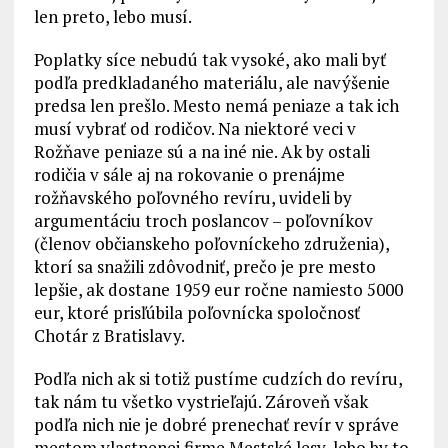
len preto, lebo musí.
Poplatky síce nebudú tak vysoké, ako mali byť
podľa predkladaného materiálu, ale navýšenie
predsa len prešlo. Mesto nemá peniaze a tak ich
musí vybrať od rodičov. Na niektoré veci v
Rožňave peniaze sú a na iné nie. Ak by ostali
rodičia v sále aj na rokovanie o prenájme
rožňavského poľovného revíru, uvideli by
argumentáciu troch poslancov – poľovníkov
(členov občianskeho poľovníckeho združenia),
ktorí sa snažili zdôvodniť, prečo je pre mesto
lepšie, ak dostane 1959 eur ročne namiesto 5000
eur, ktoré prisľúbila poľovnícka spoločnosť
Chotár z Bratislavy.
Podľa nich ak si totiž pustíme cudzích do revíru,
tak nám tu všetko vystrieľajú. Zároveň však
podľa nich nie je dobré prenechať revír v správe
mestom vlastnenej firme Mestské lesy, lebo by to