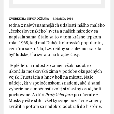
ZVEREJNIL:
INFOROŽŇAVA
6. MARCA 2014
Jedna z najvýznamnejších udalostí nášho malého
„československého“ sveta a našich národov sa
napísala sama. Stalo sa to v tom krásne trpkom
roku 1968, keď mal Dubček obrovskú popularitu,
cenzúra sa zrušila, tzv. reálny socializmus sa zdal
byť ľudskejší a svitalo na krajšie časy.
Teplé leto a radosť zo zmien však nadobro
ukončila moskovská zima v podobe okupačných
vojsk. Frustrácia a hnev boli na mieste. Naše
nádeje, žiť v spoločenskom zriadení, aké si sami
vyberieme a možnosť zvoliť si vlastný osud, boli
pochované. Aktéri
Pražského jara
po návrate z
Moskvy ešte stihli všetky svoje pozitívne zmeny
zvrátiť a potom sa nadobro odobrali do histórie.