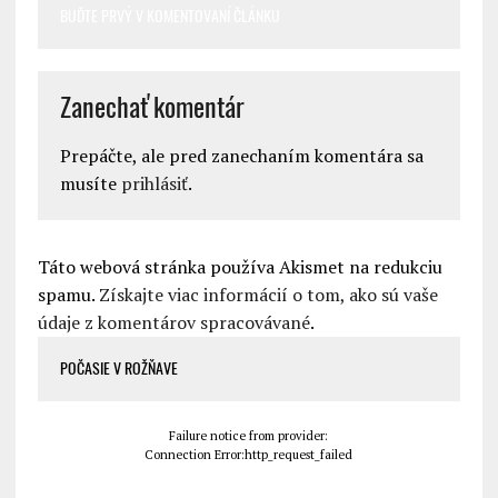
BUĎTE PRVÝ V KOMENTOVANÍ ČLÁNKU
Zanechať komentár
Prepáčte, ale pred zanechaním komentára sa
musíte
prihlásiť
.
Táto webová stránka používa Akismet na redukciu
spamu.
Získajte viac informácií o tom, ako sú vaše
údaje z komentárov spracovávané
.
POČASIE V ROŽŇAVE
Failure notice from provider:
Connection Error:http_request_failed