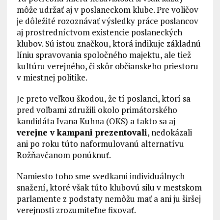
môže udržať aj v poslaneckom klube. Pre voličov
je dôležité rozoznávať výsledky práce poslancov
aj prostredníctvom existencie poslaneckých
klubov. Sú istou značkou, ktorá indikuje základnú
líniu spravovania spoločného majektu, ale tiež
kultúru verejného, či skôr občianskeho priestoru
v miestnej politike.
Je preto veľkou škodou, že tí poslanci, ktorí sa
pred voľbami združili okolo primátorského
kandidáta Ivana Kuhna (OKS) a takto sa aj
verejne v kampani prezentovali
, nedokázali
ani po roku túto naformulovanú alternatívu
Rožňavčanom ponúknuť.
Namiesto toho sme svedkami individuálnych
snažení, ktoré však túto klubovú silu v mestskom
parlamente z podstaty nemôžu mať a ani ju širšej
verejnosti zrozumiteľne fixovať.