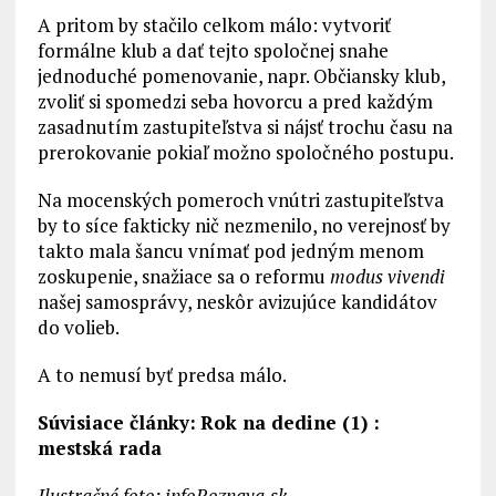
A pritom by stačilo celkom málo: vytvoriť
formálne klub a dať tejto spoločnej snahe
jednoduché pomenovanie, napr. Občiansky klub,
zvoliť si spomedzi seba hovorcu a pred každým
zasadnutím zastupiteľstva si nájsť trochu času na
prerokovanie pokiaľ možno spoločného postupu.
Na mocenských pomeroch vnútri zastupiteľstva
by to síce fakticky nič nezmenilo, no verejnosť by
takto mala šancu vnímať pod jedným menom
zoskupenie, snažiace sa o reformu
modus vivendi
našej samosprávy, neskôr avizujúce kandidátov
do volieb.
A to nemusí byť predsa málo.
Súvisiace články:
Rok na dedine (1) :
mestská rada
Ilustračné foto: infoRoznava.sk