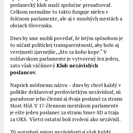
poslanecký klub snaží spoločne presadzovať.
Celkom normálne to takto funguje nielen v
štátnom parlamente, ale aj v mnohých mestách a
obciach Slovenska.
Dnes by sme mohli povedať, že istým spôsobom je
to súčasť politickej transparentnosti, aby bolo aj
verejnosti zjavnejšie, „kto za koho kope.“ V
rožňavskom parlamente je vytvorený len jeden,
zato však väčšinový
Klub nezávislých
poslancov
.
Napriek módnemu názvu – dnes by chcel každý v
politike deklarovať predovšetkým nezávislosť, sú
paradoxne jeho členmi aj dvaja poslanci za stranu
Most-Híd. V 17-člennom mestskom parlamente
je ešte jeden poslanec za stranu Smer-SD a traja
za OKS. Všetci ostatní boli zvolení ako nezávislí.
Tú potrebnú mieru nezávislosti si však každý