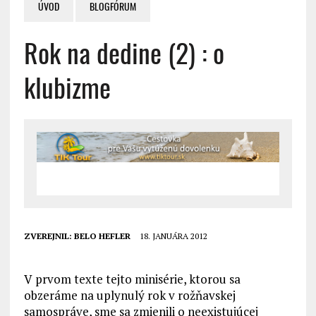
ÚVOD
BLOGFÓRUM
Rok na dedine (2) : o
klubizme
ZVEREJNIL:
BELO HEFLER
18. JANUÁRA 2012
V prvom texte tejto minisérie, ktorou sa
obzeráme na uplynulý rok v rožňavskej
samospráve, sme sa zmienili o neexistujúcej