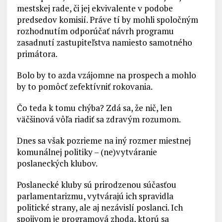
mestskej rade, či jej ekvivalente v podobe
predsedov komisií. Práve tí by mohli spoločným
rozhodnutím odporúčať návrh programu
zasadnutí zastupiteľstva namiesto samotného
primátora.
Bolo by to azda vzájomne na prospech a mohlo
by to pomôcť zefektívniť rokovania.
Čo teda k tomu chýba? Zdá sa, že nič, len
väčšinová vôľa riadiť sa zdravým rozumom.
Dnes sa však pozrieme na iný rozmer miestnej
komunálnej politiky – (ne)vytváranie
poslaneckých klubov.
Poslanecké kluby sú prirodzenou súčasťou
parlamentarizmu, vytvárajú ich spravidla
politické strany, ale aj nezávislí poslanci. Ich
spojivom je programová zhoda, ktorú sa