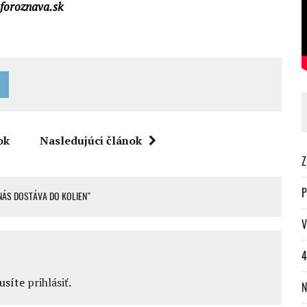
foroznava.sk
ok
Nasledujúci článok
Z
P
NÁS DOSTÁVA DO KOLIEN"
V
4
musíte
prihlásiť
.
N