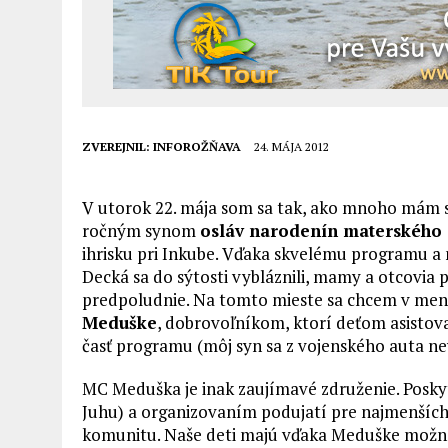
ZVEREJNIL:
INFOROŽŇAVA
24. MÁJA 2012
V utorok 22. mája som sa tak, ako mnoho mám so 
ročným synom
osláv narodenín materského
ihrisku pri Inkube. Vďaka skvelému programu a 
Decká sa do sýtosti vybláznili, mamy a otcovia 
predpoludnie. Na tomto mieste sa chcem v mene
Meduške
, dobrovoľníkom, ktorí deťom asistoval
časť programu (môj syn sa z vojenského auta ne
MC Meduška je inak zaujímavé združenie. Posky
Juhu) a organizovaním podujatí pre najmenších
komunitu. Naše deti majú vďaka Meduške možnos