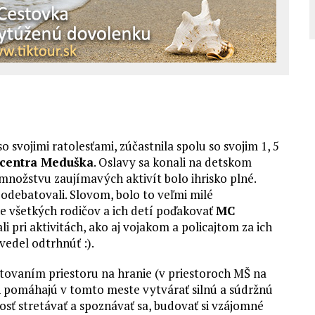
svojimi ratolesťami, zúčastnila spolu so svojim 1, 5
 centra Meduška
. Oslavy sa konali na detskom
množstvu zaujímavých aktivít bolo ihrisko plné.
podebatovali. Slovom, bolo to veľmi milé
 všetkých rodičov a ich detí poďakovať
MC
i pri aktivitách, ako aj vojakom a policajtom za ich
vedel odtrhnúť :).
tovaním priestoru na hranie (v priestoroch MŠ na
 pomáhajú v tomto meste vytvárať silnú a súdržnú
ť stretávať a spoznávať sa, budovať si vzájomné