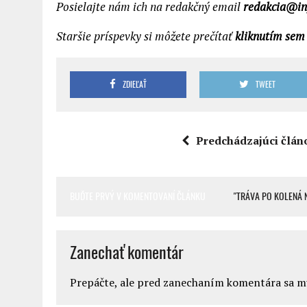
Posielajte nám ich na redakčný email
redakcia@in
Staršie príspevky si môžete prečítať
kliknutím sem
ZDIEĽAŤ
TWEET
Predchádzajúci člán
BUĎTE PRVÝ V KOMENTOVANÍ ČLÁNKU
"TRÁVA PO KOLENÁ 
Zanechať komentár
Prepáčte, ale pred zanechaním komentára sa 