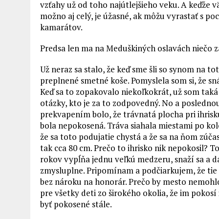
vzťahy už od toho najútlejšieho veku. A keďže vä
možno aj celý, je úžasné, ak môžu vyrastať s po
kamarátov.
Predsa len ma na Meduškiných oslavách niečo za
Už neraz sa stalo, že keď sme šli so synom na t
preplnené smetné koše. Pomyslela som si, že sná
Keď sa to zopakovalo niekoľkokrát, už som taká
otázky, kto je za to zodpovedný. No a posledn
prekvapením bolo, že trávnatá plocha pri ihrisku 
bola nepokosená. Tráva siahala miestami po kol
že sa toto podujatie chystá a že sa na ňom zúč
tak cca 80 cm. Prečo to ihrisko nik nepokosil? 
rokov vypĺňa jednu veľkú medzeru, snaží sa a dá
zmysluplne. Pripomínam a podčiarkujem, že tie 
bez nároku na honorár. Prečo by mesto nemohlo 
pre všetky deti zo širokého okolia, že im pokosí
byť pokosené stále.