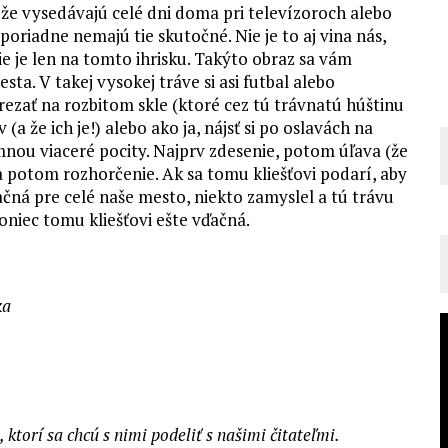
že vysedávajú celé dni doma pri televízoroch alebo
oriadne nemajú tie skutočné. Nie je to aj vina nás,
ie je len na tomto ihrisku. Takýto obraz sa vám
. V takej vysokej tráve si asi futbal alebo
zať na rozbitom skle (ktoré cez tú trávnatú húštinu
a že ich je!) alebo ako ja, nájsť si po oslavách na
 mnou viaceré pocity. Najprv zdesenie, potom úľava (že
 a potom rozhorčenie. Ak sa tomu kliešťovi podarí, aby
ačná pre celé naše mesto, niekto zamyslel a tú trávu
oniec tomu kliešťovi ešte vďačná.
ka
torí sa chcú s nimi podeliť s našimi čitateľmi.