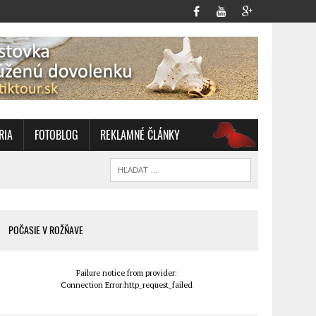
RIA
FOTOBLOG
REKLAMNÉ ČLÁNKY
OZ
POČASIE V ROŽŇAVE
Failure notice from provider:
Connection Error:http_request_failed