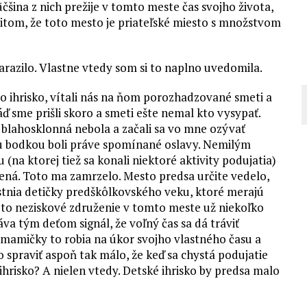
čšina z nich prežije v tomto meste čas svojho života,
citom, že toto mesto je priateľské miesto s množstvom
razilo. Vlastne vtedy som si to naplno uvedomila.
oto ihrisko, vítali nás na ňom porozhadzované smeti a
ď sme prišli skoro a smeti ešte nemal kto vysypať.
 blahosklonná nebola a začali sa vo mne ozývať
ou bodkou boli práve spomínané oslavy. Nemilým
(na ktorej tiež sa konali niektoré aktivity podujatia)
ená. Toto ma zamrzelo. Mesto predsa určite vedelo,
astnia detičky predškôlkovského veku, ktoré merajú
Toto neziskové združenie v tomto meste už niekoľko
va tým deťom signál, že voľný čas sa dá tráviť
mamičky to robia na úkor svojho vlastného času a
spraviť aspoň tak málo, že keď sa chystá podujatie
 ihrisko? A nielen vtedy. Detské ihrisko by predsa malo