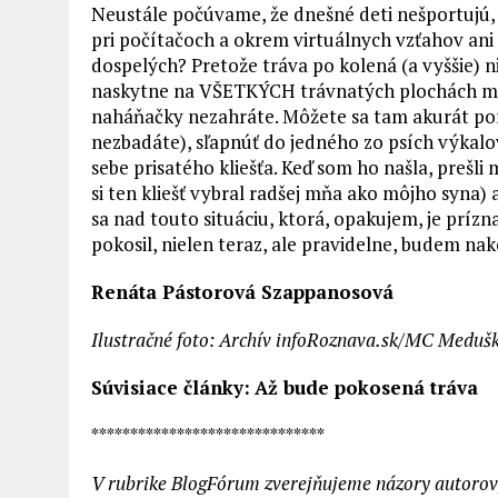
Neustále počúvame, že dnešné deti nešportujú, 
pri počítačoch a okrem virtuálnych vzťahov ani p
dospelých? Pretože tráva po kolená (a vyššie) n
naskytne na VŠETKÝCH trávnatých plochách mesta
naháňačky nezahráte. Môžete sa tam akurát pore
nezbadáte), sľapnúť do jedného zo psích výkalov (
sebe prisatého kliešťa. Keď som ho našla, prešli
si ten kliešť vybral radšej mňa ako môjho syna)
sa nad touto situáciu, ktorá, opakujem, je prízn
pokosil, nielen teraz, ale pravidelne, budem nak
Renáta Pástorová Szappanosová
Ilustračné foto: Archív infoRoznava.sk/MC Meduš
Súvisiace články:
Až bude pokosená tráva
******************************
V rubrike BlogFórum zverejňujeme názory autorov, k