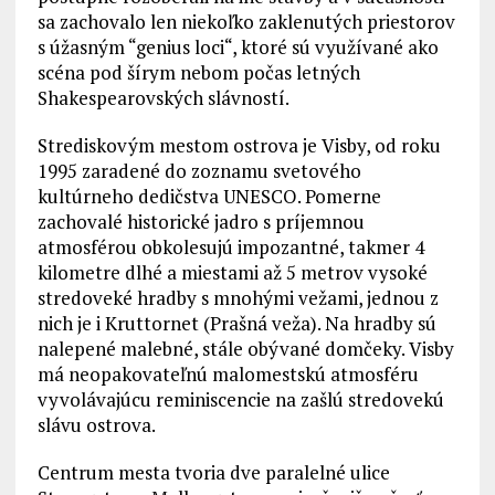
sa zachovalo len niekoľko zaklenutých priestorov
s úžasným “genius loci“, ktoré sú využívané ako
scéna pod šírym nebom počas letných
Shakespearovských slávností.
Strediskovým mestom ostrova je Visby, od roku
1995 zaradené do zoznamu svetového
kultúrneho dedičstva UNESCO. Pomerne
zachovalé historické jadro s príjemnou
atmosférou obkolesujú impozantné, takmer 4
kilometre dlhé a miestami až 5 metrov vysoké
stredoveké hradby s mnohými vežami, jednou z
nich je i Kruttornet (Prašná veža). Na hradby sú
nalepené malebné, stále obývané domčeky. Visby
má neopakovateľnú malomestskú atmosféru
vyvolávajúcu reminiscencie na zašlú stredovekú
slávu ostrova.
Centrum mesta tvoria dve paralelné ulice