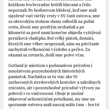
krúžkom len bezradne krútili hlavami a číslo
nepoznali. Po hodinovom blúdení, keď sme mali
zjazdené vari všetky cesty v SV časti ostrova, sme
za obrovským stohom slamy odbočili na poľnú
cestu, ktorú sme predtým nezbadali a po
kilometri sa pred nami konečne objavila vytúžená
perníková chalúpka. Bol veľký piatok, domáci,
ktorých sme vôbec nespoznali, nám na privítanie
nachystali veľkonočnú výzdobu a pečivo. Za
oknami sa zotmelo, došli sme práve včas.
Gotland je miestom s podmanivou prírodou i
množstvom pozoruhodných historických
pamiatok. Nachádza sa tu viac ako 95
zachovaných stredovekých kostolov a sakrálnych
zrúcanín, ale i pozoruhodné prírodné výtvory na
pobreží i vo vnútrozemí. Oboje je možné
objavovať nekonečnými potulkami, my sme na
spoznanie ostrova mali naozaj málo času – len tri