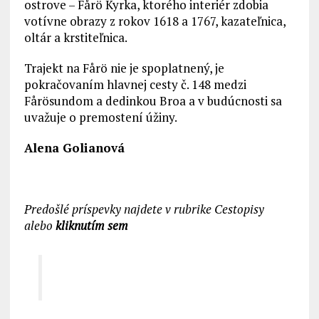
ostrove – Fårö Kyrka, ktorého interiér zdobia
votívne obrazy z rokov 1618 a 1767, kazateľnica,
oltár a krstiteľnica.
Trajekt na Fårö nie je spoplatnený, je
pokračovaním hlavnej cesty č. 148 medzi
Fårösundom a dedinkou Broa a v budúcnosti sa
uvažuje o premostení úžiny.
Alena Golianová
Predošlé príspevky najdete v rubrike Cestopisy
alebo
kliknutím sem