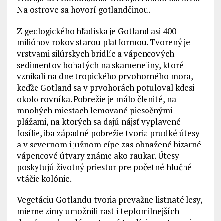
Na ostrove sa hovorí gotlandčinou.
Z geologického hľadiska je Gotland asi 400
miliónov rokov starou platformou. Tvorený je
vrstvami silúrskych bridlíc a vápencových
sedimentov bohatých na skameneliny, ktoré
vznikali na dne tropického prvohorného mora,
keďže Gotland sa v prvohorách potuloval kdesi
okolo rovníka. Pobrežie je málo členité, na
mnohých miestach lemované piesočnými
plážami, na ktorých sa dajú nájsť vyplavené
fosílie, iba západné pobrežie tvoria prudké útesy
a v severnom i južnom cípe zas obnažené bizarné
vápencové útvary známe ako raukar. Útesy
poskytujú životný priestor pre početné hlučné
vtáčie kolónie.
Vegetáciu Gotlandu tvoria prevažne listnaté lesy,
mierne zimy umožnili rast i teplomilnejších