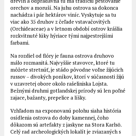
drevín a odpradávna tu má tradíciu pestovanie
orechov a moruší. Na juhu ostrova sa dokonca
nachádza i pár hektárov viníc. Vyskytuje sa tu
viac ako 35 druhov z čeľade vstavačovitých
(Orchideaceae) a v letnom období ostrov krášlia
rozkvitnuté lúky hýriace tými najpestrejšími
farbami.
Na rozdiel od flóry je fauna ostrova druhovo
málo rozmanitá. Najvyššie stavovce, ktoré tu
môžete stretnúť, je stádo pôvodne voľne žijúcich
russov – divokých poníkov, ktorí v súčasnosti žijú
v uzavretej obore okolo rašeliniska Lojsta.
Bežnými druhmi gotlandskej prírody sú len poľné
zajace, bažanty, prepelice a líšky.
Vzhľadom na exponovanú polohu siaha história
osídlenia ostrova do doby kamennej, čoho
dôkazom sú artefakty z jaskyne na Stora Karlsö.
Celý rad archeologických lokalít je zviazaných s