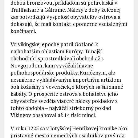
dobou bronzovou, príkladom sú pohrebiská v
Trullhalsare a Gålrume. Nálezy z doby železnej
zas potvrdzujú vyspelosť obyvateľov ostrova a
dokazujú, že mali kontakt s pomerne vzdialenými
končinami.
Vo vikingskej epoche patril Gotland k
najbohatším oblastiam Európy. Tunajší
obchodníci sprostredkúvali obchod až s
Novgorodom, kam vyvážali hlavne
poľnohospodárske produkty. Kurióznym, ale
nesmierne vyhľadávaným importným artiklom
boli kožušiny z veveričiek, z ktorých sa šili zimné
kabáty. O prosperite ostrova a bohatstve jeho
obyvateľov svedčia viaceré nálezy pokladov z
tohto obdobia – najväčší strieborný poklad
Vikingov obsahoval až 14 tisíc mincí.
V roku 1225 sa v lotyšskej Henrikovej kronike ako
prístavné mesto nemeckých osadníkov prvý raz