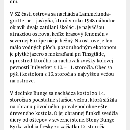
dni.
V SZ časti ostrova sa nachádza Lammelunda-
grotterne – jaskyňa, ktorú v roku 1948 náhodne
objavili dvaja zatúlaní školáci. Je najväčšou
atrakciou ostrova, keďže krasový fenomén v
severnej Európe nie je bežný. Na ostrove je len
málo vodných plôch, pozoruhodným ekotopom
je plytké jazero s mokraďami pri Tinsgtäde,
uprostred ktorého sa zachovali zvyšky kolovej
pevnosti Bulverket z 10. – 11. storočia. Obec sa
pýši i kostolom z 13. storočia s najvyššou vežou
na ostrove.
V dedinke Bunge sa nachádza kostol zo 14.
storočia s podstatne staršou vežou, ktorá slúžila
na obranu pôvodného, pravdepodobne ešte
dreveného kostola. O jej obrannej funkcii svedčia
diery od oštepov v severnej stene. Steny Bunge
Kyrka zdobia fresky zo začiatku 15. storočia