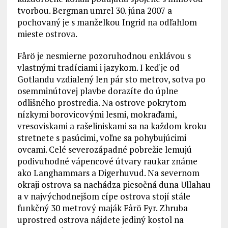
tvorbou. Bergman umrel 30. júna 2007 a
pochovaný je s manželkou Ingrid na odľahlom
mieste ostrova.
Fårö je nesmierne pozoruhodnou enklávou s
vlastnými tradíciami i jazykom. I keď je od
Gotlandu vzdialený len pár sto metrov, sotva po
osemminútovej plavbe dorazíte do úplne
odlišného prostredia. Na ostrove pokrytom
nízkymi borovicovými lesmi, mokraďami,
vresoviskami a rašeliniskami sa na každom kroku
stretnete s pasúcimi, voľne sa pohybujúcimi
ovcami. Celé severozápadné pobrežie lemujú
podivuhodné vápencové útvary raukar známe
ako Langhammars a Digerhuvud. Na severnom
okraji ostrova sa nachádza piesočná duna Ullahau
a v najvýchodnejšom cípe ostrova stojí stále
funkčný 30 metrový maják Fårö Fyr. Zhruba
uprostred ostrova nájdete jediný kostol na