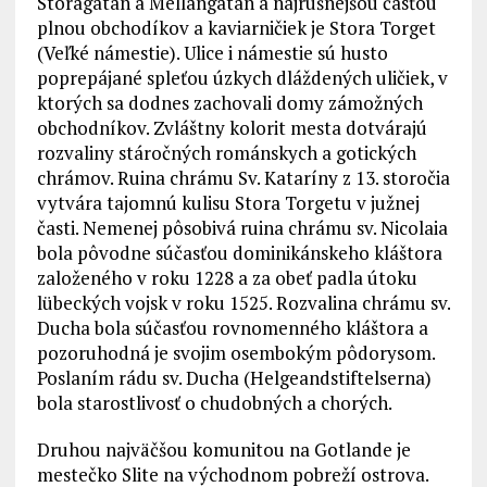
Storagatan a Mellangatan a najrušnejšou časťou
plnou obchodíkov a kaviarničiek je Stora Torget
(Veľké námestie). Ulice i námestie sú husto
poprepájané spleťou úzkych dláždených uličiek, v
ktorých sa dodnes zachovali domy zámožných
obchodníkov. Zvláštny kolorit mesta dotvárajú
rozvaliny stáročných románskych a gotických
chrámov. Ruina chrámu Sv. Kataríny z 13. storočia
vytvára tajomnú kulisu Stora Torgetu v južnej
časti. Nemenej pôsobivá ruina chrámu sv. Nicolaia
bola pôvodne súčasťou dominikánskeho kláštora
založeného v roku 1228 a za obeť padla útoku
lübeckých vojsk v roku 1525. Rozvalina chrámu sv.
Ducha bola súčasťou rovnomenného kláštora a
pozoruhodná je svojim osembokým pôdorysom.
Poslaním rádu sv. Ducha (Helgeandstiftelserna)
bola starostlivosť o chudobných a chorých.
Druhou najväčšou komunitou na Gotlande je
mestečko Slite na východnom pobreží ostrova.