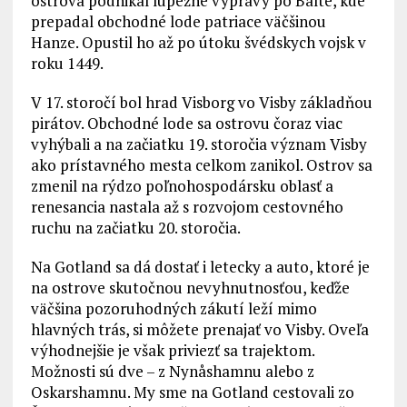
ostrova podnikal lúpežné výpravy po Balte, kde
prepadal obchodné lode patriace väčšinou
Hanze. Opustil ho až po útoku švédskych vojsk v
roku 1449.
V 17. storočí bol hrad Visborg vo Visby základňou
pirátov. Obchodné lode sa ostrovu čoraz viac
vyhýbali a na začiatku 19. storočia význam Visby
ako prístavného mesta celkom zanikol. Ostrov sa
zmenil na rýdzo poľnohospodársku oblasť a
renesancia nastala až s rozvojom cestovného
ruchu na začiatku 20. storočia.
Na Gotland sa dá dostať i letecky a auto, ktoré je
na ostrove skutočnou nevyhnutnosťou, keďže
väčšina pozoruhodných zákutí leží mimo
hlavných trás, si môžete prenajať vo Visby. Oveľa
výhodnejšie je však priviezť sa trajektom.
Možnosti sú dve – z Nynåshamnu alebo z
Oskarshamnu. My sme na Gotland cestovali zo