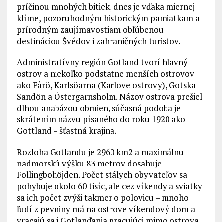
príčinou mnohých bitiek, dnes je vďaka miernej
klíme, pozoruhodným historickým pamiatkam a
prírodným zaujímavostiam obľúbenou
destináciou Švédov i zahraničných turistov.
Administratívny región Gotland tvorí hlavný
ostrov a niekoľko podstatne menších ostrovov
ako Fårö, Karlsöarna (Karlove ostrovy), Gotska
Sandön a Östergarnsholm. Názov ostrova prešiel
dlhou anabázou obmien, súčasná podoba je
skrátením názvu písaného do roku 1920 ako
Gottland – šťastná krajina.
Rozloha Gotlandu je 2960 km2 a maximálnu
nadmorskú výšku 83 metrov dosahuje
Follingbohöjden. Počet stálych obyvateľov sa
pohybuje okolo 60 tisíc, ale cez víkendy a sviatky
sa ich počet zvýši takmer o polovicu – mnoho
ľudí z pevniny má na ostrove víkendový dom a
vracajú sa i Gotlanďania pracujúci mimo ostrova.