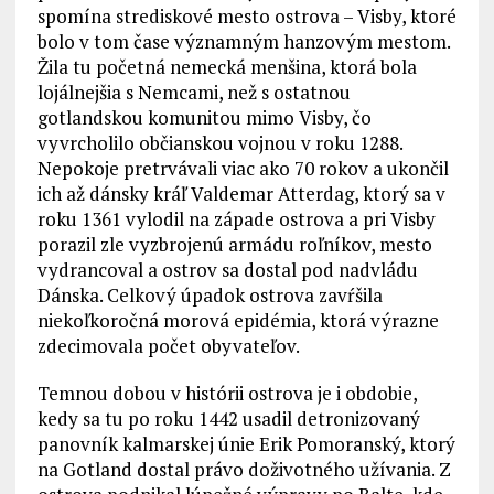
spomína strediskové mesto ostrova – Visby, ktoré
bolo v tom čase významným hanzovým mestom.
Žila tu početná nemecká menšina, ktorá bola
lojálnejšia s Nemcami, než s ostatnou
gotlandskou komunitou mimo Visby, čo
vyvrcholilo občianskou vojnou v roku 1288.
Nepokoje pretrvávali viac ako 70 rokov a ukončil
ich až dánsky kráľ Valdemar Atterdag, ktorý sa v
roku 1361 vylodil na západe ostrova a pri Visby
porazil zle vyzbrojenú armádu roľníkov, mesto
vydrancoval a ostrov sa dostal pod nadvládu
Dánska. Celkový úpadok ostrova zavŕšila
niekoľkoročná morová epidémia, ktorá výrazne
zdecimovala počet obyvateľov.
Temnou dobou v histórii ostrova je i obdobie,
kedy sa tu po roku 1442 usadil detronizovaný
panovník kalmarskej únie Erik Pomoranský, ktorý
na Gotland dostal právo doživotného užívania. Z