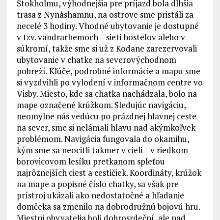
Štokholmu, výhodnejšia pre príjazd bola dlhšia
trasa z Nynåshamnu, na ostrove sme pristáli za
necelé 3 hodiny. Vhodné ubytovanie je dostupné
v tzv. vandrarhemoch – sieti hostelov alebo v
súkromí, takže sme si už z Kodane zarezervovali
ubytovanie v chatke na severovýchodnom
pobreží. Kľúče, podrobné informácie a mapu sme
si vyzdvihli po vylodení v informačnom centre vo
Visby. Miesto, kde sa chatka nachádzala, bolo na
mape označené krúžkom. Sledujúc navigáciu,
neomylne nás vedúcu po prázdnej hlavnej ceste
na sever, sme si nelámali hlavu nad akýmkoľvek
problémom. Navigácia fungovala do okamihu,
kým sme sa neocitli takmer v cieli – v riedkom
borovicovom lesíku pretkanom spleťou
najrôznejších ciest a cestičiek. Koordináty, krúžok
na mape a popisné číslo chatky, sa však pre
prístroj ukázali ako nedostatočné a hľadanie
domčeka sa zmenilo na dobrodružnú bojovú hru.
Miestni obyvatelia boli dobrosrdeční, ale nad