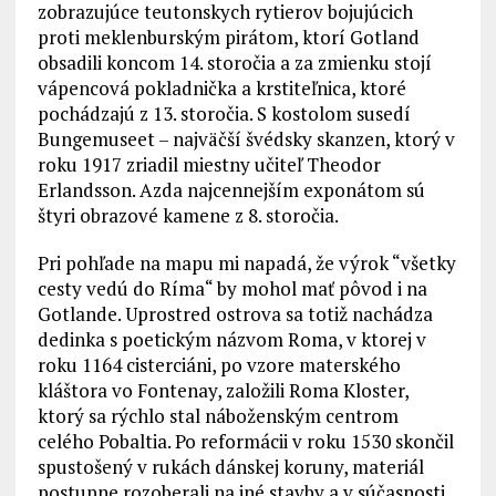
zobrazujúce teutonskych rytierov bojujúcich
proti meklenburským pirátom, ktorí Gotland
obsadili koncom 14. storočia a za zmienku stojí
vápencová pokladnička a krstiteľnica, ktoré
pochádzajú z 13. storočia. S kostolom susedí
Bungemuseet – najväčší švédsky skanzen, ktorý v
roku 1917 zriadil miestny učiteľ Theodor
Erlandsson. Azda najcennejším exponátom sú
štyri obrazové kamene z 8. storočia.
Pri pohľade na mapu mi napadá, že výrok “všetky
cesty vedú do Ríma“ by mohol mať pôvod i na
Gotlande. Uprostred ostrova sa totiž nachádza
dedinka s poetickým názvom Roma, v ktorej v
roku 1164 cisterciáni, po vzore materského
kláštora vo Fontenay, založili Roma Kloster,
ktorý sa rýchlo stal náboženským centrom
celého Pobaltia. Po reformácii v roku 1530 skončil
spustošený v rukách dánskej koruny, materiál
postupne rozoberali na iné stavby a v súčasnosti