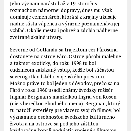
Jeho význam narástol až v 19. storočí s
rozmachom námornej dopravy, dnes mu však
dominuje cementáreň, ktorá si z krajiny ukusuje
riadne sústa vápenca a výrazne poznamenáva jej
vzhľad. Okolie mesta i pobrežia zdobia nádherné
zvetrané skalné útvary.
Severne od Gotlandu sa trajektom cez Fårösund
dostanete na ostrov Fårö. Ostrov pôsobí malebne
a takmer exoticky, do roku 1998 tu bol
cudzincom zakázaný vstup, keďže bol súčasťou
severogotlandského vojenského priestoru.
Možno práve to bol jeden z dôvodov, prečo sa na
Fårö v roku 1960 usadil známy švédsky režisér
Ingmar Bergman s manželkou Ingrid von Rosen
(nie s herečkou zhodného mena). Bergman, ktorý
tu natočil exteriéry pre viacero svojich filmov, bol
významnou osobnosťou švédskeho kultúrneho
života a na ostrove sa pod jeho záštitou
každoročne konali podujatia spojené s filmovou