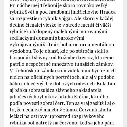
Pri nádhernej Třeboni je skoro rovnako veľký
rybník Svět a pod hradbami Jindřichovho Hradca
sa rozprestiera rybník Vajgar. Ale skoro v každej
dedine či malej vieske je v strede menší či väčší
rybníček obklopený malebnými murovanými
sedliackymi domami s barokovými
vykrajovanými štítmi s bohatou ornamentálnou
výzdobou. To je oblasť, kde po stáročia sídlil a
hospodáril slávny rod Rožmberkovcov, ktorému
patrilo nespočetné množstvo tunajších zámkov.
V třeboňskom zámku som videla mnohých z nich
nielen na oficiálnych portrétoch, ale aj v podobe
bábok oblečených v dobových odevoch. Bola tam
aj bábka zobrazujúca slávneho zakladateľa
juhočeských rybníkov Jakuba Krčína, ktorého
podľa povesti zobral čert. Ten sa vraj zaslúžil aj o
to, že neďaleký malebný zámok Červená Lhota
ležiaci na ostrove uprostred rozprávkového
rybníka bol natretý na červeno, keď sa jeho páni