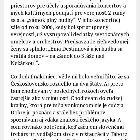
priestorov pre účely usporadúvania koncertov a
iných kultúrnych podujatí pre verejnosť. Z ruiny
sa stal „zámok plný hudby“. V jeho koncertnej
sále od roku 2006, kedy bol sprístupnený
verejnosti, už vystupovali desiatky svetoznámych
umelcov a orchestrov. Predsavzatie cieľavedomej
ženy sa splnilo: „Ema Destinnová a jej hudba sa
vrátila domov – na zámok do Stáže nad
Nežárkou!“.
Čo dodať nakoniec: Vždy mi bolo veľmi ľúto, že sa
Československo rozdelilo na dva štáty. Aj preto
tam chodievam v posledných rokoch oveľa
častejšie ako v minulosti. Chodievam do cudzej
krajiny, ktorá pre mňa vonkoncom nie je cudzia.
Dobre ju poznám a stále bez problémov
spoznávam aj vďaka znalosti českého jazyka. A
som rovnako potešená, keď začujem slovenčinu
trebárs pri vedľajšom stole v reštaurácii v Tábore