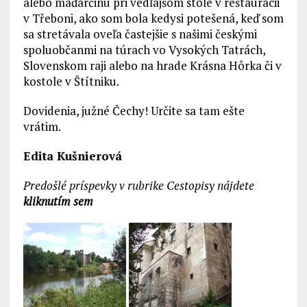
alebo maďarčinu pri vedľajšom stole v reštaurácii
v Třeboni, ako som bola kedysi potešená, keď som
sa stretávala oveľa častejšie s našimi českými
spoluobčanmi na túrach vo Vysokých Tatrách,
Slovenskom raji alebo na hrade Krásna Hôrka či v
kostole v Štítniku.
Dovidenia, južné Čechy! Určite sa tam ešte
vrátim.
Edita Kušnierová
Predošlé príspevky v rubrike Cestopisy nájdete
kliknutím sem