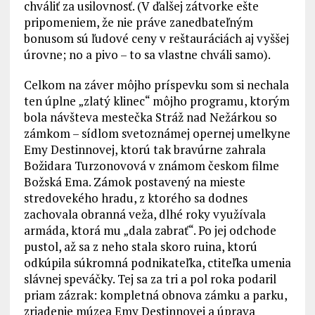
chváliť za usilovnosť. (V ďalšej zátvorke ešte
pripomeniem, že nie práve zanedbateľným
bonusom sú ľudové ceny v reštauráciách aj vyššej
úrovne; no a pivo – to sa vlastne chváli samo).
Celkom na záver môjho príspevku som si nechala
ten úplne „zlatý klinec“ môjho programu, ktorým
bola návšteva mestečka Stráž nad Nežárkou so
zámkom – sídlom svetoznámej opernej umelkyne
Emy Destinnovej, ktorú tak bravúrne zahrala
Božidara Turzonovová v známom českom filme
Božská Ema. Zámok postavený na mieste
stredovekého hradu, z ktorého sa dodnes
zachovala obranná veža, dlhé roky využívala
armáda, ktorá mu „dala zabrať“. Po jej odchode
pustol, až sa z neho stala skoro ruina, ktorú
odkúpila súkromná podnikateľka, ctiteľka umenia
slávnej speváčky. Tej sa za tri a pol roka podaril
priam zázrak: kompletná obnova zámku a parku,
zriadenie múzea Emy Destinnovej a úprava