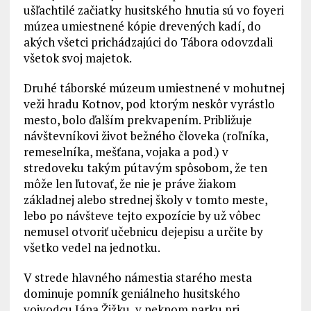
ušľachtilé začiatky husitského hnutia sú vo foyeri
múzea umiestnené kópie drevených kadí, do
akých všetci prichádzajúci do Tábora odovzdali
všetok svoj majetok.
Druhé táborské múzeum umiestnené v mohutnej
veži hradu Kotnov, pod ktorým neskôr vyrástlo
mesto, bolo ďalším prekvapením. Približuje
návštevníkovi život bežného človeka (roľníka,
remeselníka, mešťana, vojaka a pod.) v
stredoveku takým pútavým spôsobom, že ten
môže len ľutovať, že nie je práve žiakom
základnej alebo strednej školy v tomto meste,
lebo po návšteve tejto expozície by už vôbec
nemusel otvoriť učebnicu dejepisu a určite by
všetko vedel na jednotku.
V strede hlavného námestia starého mesta
dominuje pomník geniálneho husitského
vojvodcu Jána Žižku, v peknom parku pri