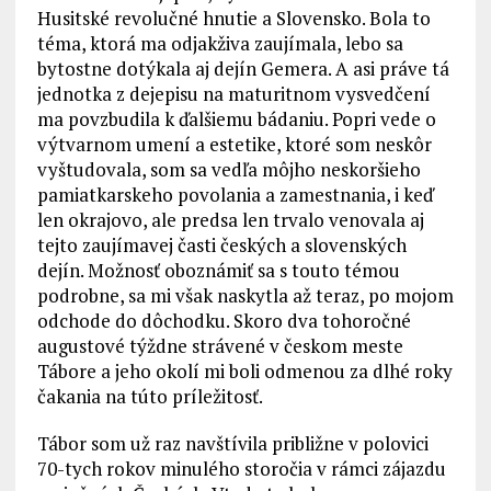
Husitské revolučné hnutie a Slovensko. Bola to
téma, ktorá ma odjakživa zaujímala, lebo sa
bytostne dotýkala aj dejín Gemera. A asi práve tá
jednotka z dejepisu na maturitnom vysvedčení
ma povzbudila k ďalšiemu bádaniu. Popri vede o
výtvarnom umení a estetike, ktoré som neskôr
vyštudovala, som sa vedľa môjho neskoršieho
pamiatkarskeho povolania a zamestnania, i keď
len okrajovo, ale predsa len trvalo venovala aj
tejto zaujímavej časti českých a slovenských
dejín. Možnosť oboznámiť sa s touto témou
podrobne, sa mi však naskytla až teraz, po mojom
odchode do dôchodku. Skoro dva tohoročné
augustové týždne strávené v českom meste
Tábore a jeho okolí mi boli odmenou za dlhé roky
čakania na túto príležitosť.
Tábor som už raz navštívila približne v polovici
70-tych rokov minulého storočia v rámci zájazdu