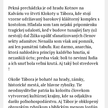
Pekná prechádzka je od hradu Kotnov na
Kalváriu vo štvrti Klokoty u Tábora, kde stojí
vzorne udržiavaný barokový kláštorný komplex s
kostolom. Hľadala som tam nejakú pripomienku
tragickej udalosti, keď v budove tunajšej fary (už
nestojí) dal Žižka upáliť sfanatizovaných členov
sekty adamitov. Nenašla som však ani pomník,
ani len pamätnú tabuľu. Raz darmo, anarchia,
ktorá nahlodáva princípy každého hnutia, si
nezaslúži úctu; predsa však: boli to nevinní ľudia
a ich smrť bola veľmi krutá. Aj taký bol stredovek
!
Okolie Tábora je bohaté na hrady, zámky,
historické mestá, ale hlavne rybníky. Tie
neodmysliteľne patria ku koloritu človekom
vytvorenej kultúrnej krajiny, kde sa odjakživa
darilo poľnohospodárstvu. Aj Tábor je obklopený
obrovským rybníkom s biblickým menom Jordán.