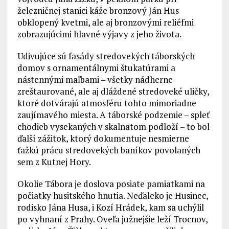
železničnej stanici káže bronzový Ján Hus
obklopený kvetmi, ale aj bronzovými reliéfmi
zobrazujúcimi hlavné výjavy z jeho života.
Udivujúce sú fasády stredovekých táborských
domov s ornamentálnymi štukatúrami a
nástennými maľbami – všetky nádherne
zreštaurované, ale aj dláždené stredoveké uličky,
ktoré dotvárajú atmosféru tohto mimoriadne
zaujímavého miesta. A táborské podzemie – spleť
chodieb vysekaných v skalnatom podloží – to bol
ďalší zážitok, ktorý dokumentuje nesmierne
ťažkú prácu stredovekých baníkov povolaných
sem z Kutnej Hory.
Okolie Tábora je doslova posiate pamiatkami na
počiatky husitského hnutia. Neďaleko je Husinec,
rodisko Jána Husa, i Kozí Hrádek, kam sa uchýlil
po vyhnaní z Prahy. Oveľa južnejšie leží Trocnov,