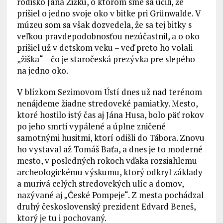
rodisko Jána Žižku, o ktorom sme sa učili, že
prišiel o jedno svoje oko v bitke pri Grünwalde. V
múzeu som sa však dozvedela, že sa tej bitky s
veľkou pravdepodobnosťou nezúčastnil, a o oko
prišiel už v detskom veku – veď preto ho volali
„žiška“ – čo je staročeská prezývka pre slepého
na jedno oko.
V blízkom Sezimovom Ústí dnes už nad terénom
nenájdeme žiadne stredoveké pamiatky. Mesto,
ktoré hostilo istý čas aj Jána Husa, bolo päť rokov
po jeho smrti vypálené a úplne zničené
samotnými husitmi, ktorí odišli do Tábora. Znovu
ho vystaval až Tomáš Baťa, a dnes je to moderné
mesto, v posledných rokoch vďaka rozsiahlemu
archeologickému výskumu, ktorý odkryl základy
a murivá celých stredovekých ulíc a domov,
nazývané aj „České Pompeje“. Z mesta pochádzal
druhý československý prezident Edvard Beneš,
ktorý je tu i pochovaný.