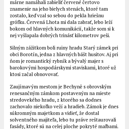
márne namáhali zabieliť červené čertovo
znamenie na jeho bielych stenách, ktoré tam
zostalo, keď vzal so sebou do pekla hriešnu
grófku. Červená Lhota mi dala zabrať, lebo leží
bokom od hlavných komunikácií, takže som si k
nej vyšlapala dobrých trinásť kilometrov peši.
Silným zážitkom boli ruiny hradu Starý zámek pri
obci Borotín, jedna z hlavných bášt husitov. Aj pri
ňom je romantický rybník a bývalý majer s
barokovými hospodárskymi staviskami, ktoré už
ktosi začal obnovovať.
Zaujímavým mestom je Bechyně s obrovským
renesančným zámkom postaveným na mieste
stredovekého hradu, z ktorého sa dodnes
zachovalo niekoľko veží a hradieb. Zámok je dnes
súkromným majetkom a vidieť, že dostal
solventného majiteľa, lebo tu práve reštaurovali
fasády, ktoré sú na celej ploche pokryté maľbami.