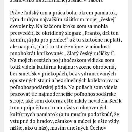
Práve ľudský um a práca bola, okrem pamiatok,
tým druhým najväčším zážitkom mojej „českej“
dovolenky. Na každom kroku som sa mohla
presvedčiť, že okrídlený slogan: „Franto, drž ten
komín, já jdu pro peníze!“ už tu skutočne neplatí,
ale naopak, platí to staré známe, v minulosti
mnohokrát karikované: „Zlatý český ručičky !“.
Na mojich cestách po juhočeskom vidieku som
totiž videla kultúrnu krajinu: vzorne obrobenú,
bez smetísk v priekopách, bez vydrancovaných
opustených stajní a bez slnečných kolektorov na
poľnohospodárskej pôde. Na poliach som videla
pracovať tie najmodernejšie poľnohospodárske
stroje, aké som doteraz ešte nikdy nevidela. Keď k
tomu pripočítam to množstvo obnovených
kultúrnych pamiatok (a tu musím podotknúť, že
vstupné do hradov, zámkov a múzeí je ešte vždy
nižšie, ako u nás), musím dnešných Čechov