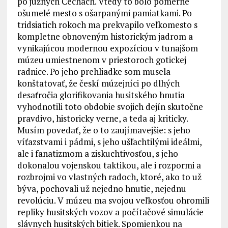
po južných Čechách. Vtedy to bolo pomerne
ošumelé mesto s ošarpanými pamiatkami. Po
tridsiatich rokoch ma prekvapilo veľkomesto s
kompletne obnoveným historickým jadrom a
vynikajúcou modernou expozíciou v tunajšom
múzeu umiestnenom v priestoroch gotickej
radnice. Po jeho prehliadke som musela
konštatovať, že českí múzejníci po dlhých
desaťročia glorifikovania husitského hnutia
vyhodnotili toto obdobie svojich dejín skutočne
pravdivo, historicky verne, a teda aj kriticky.
Musím povedať, že o to zaujímavejšie: s jeho
víťazstvami i pádmi, s jeho ušľachtilými ideálmi,
ale i fanatizmom a ziskuchtivosťou, s jeho
dokonalou vojenskou taktikou, ale i rozpormi a
rozbrojmi vo vlastných radoch, ktoré, ako to už
býva, pochovali už nejedno hnutie, nejednu
revolúciu. V múzeu ma svojou veľkosťou ohromili
repliky husitských vozov a počítačové simulácie
slávnych husitských bitiek. Spomienkou na