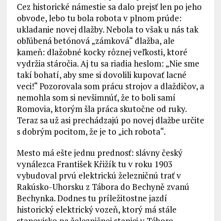
Cez historické námestie sa dalo prejsť len po jeho
obvode, lebo tu bola robota v plnom prúde:
ukladanie novej dlažby. Nebola to však u nás tak
obľúbená betónová „zámková“ dlažba, ale
kameň: dlažobné kocky rôznej veľkosti, ktoré
vydržia stáročia. Aj tu sa riadia heslom: „Nie sme
takí bohatí, aby sme si dovolili kupovať lacné
veci!“ Pozorovala som prácu strojov a dlaždičov, a
nemohla som si nevšimnúť, že to boli samí
Romovia, ktorým šla práca skutočne od ruky.
Teraz sa už asi prechádzajú po novej dlažbe určite
s dobrým pocitom, že je to „ich robota“.
Mesto má ešte jednu prednosť: slávny český
vynálezca František Křižík tu v roku 1903
vybudoval prvú elektrickú železničnú trať v
Rakúsko-Uhorsku z Tábora do Bechyně zvanú
Bechynka. Dodnes tu príležitostne jazdí
historický elektrický vozeň, ktorý má stále
stanovisko na železničnej stanici v Tábore