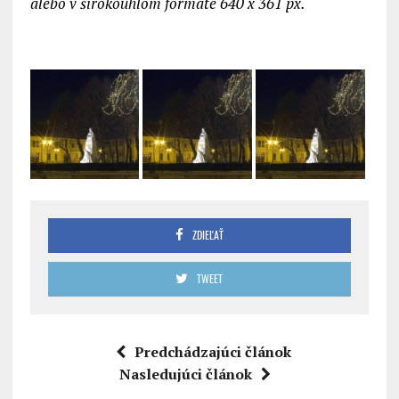
alebo v širokoúhlom formáte 640 x 361 px.
ZDIEĽAŤ
TWEET
Predchádzajúci článok
Nasledujúci článok