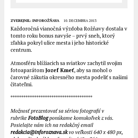
ZVEREJNIL:
INFOROŽŇAVA
10. DECEMBRA 2013
Každoročná vianočná výzdoba Rožňavy dostala v
tomto roku bonus navyše – prvý sneh, ktorý
zľahka pokryl ulice mesta i jeho historické
centrum.
Atmosféru blížiacich sa sviatkov zachytil svojim
fotoaparátom
Jozef Kmeť
, aby sa mohol o
čarovné zákutia okresného mesta podeliť s našimi
čitateľmi.
**************************************
Možnosť prezentovať sa sériou fotografií v
rubrike
FotoBlog
ponúkame komukoľvek z vás.
Posielajte nám ich na redakčný email
redakcia@inforoznava.sk
vo veľkosti 640 x 480 px,