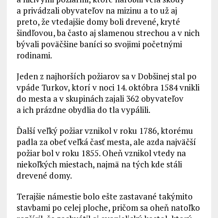
a privádzali obyvateľov na mizinu a to už aj
preto, že vtedajšie domy boli drevené, kryté
šindľovou, ba často aj slamenou strechou a v nich
bývali poväčšine baníci so svojimi početnými
rodinami.
Jeden z najhorších požiarov sa v Dobšinej stal po
vpáde Turkov, ktorí v noci 14. októbra 1584 vnikli
do mesta a v skupinách zajali 362 obyvateľov
a ich prázdne obydlia do tla vypálili.
Ďalší veľký požiar vznikol v roku 1786, ktorému
padla za obeť veľká časť mesta, ale azda najväčší
požiar bol v roku 1855. Oheň vznikol vtedy na
niekoľkých miestach, najmä na tých kde stáli
drevené domy.
Terajšie námestie bolo ešte zastavané takýmito
stavbami po celej ploche, pričom sa oheň natoľko