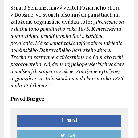
Szilard Schranz, hlavý veliteľ Požiarneho zboru
v Dobšinej vo svojich písomných pamätiach na
založenie organizácie uvádza toto:
„Prenesme sa
v duchu toho pamätného roku 1875. K mestskému
domu vidíme prúdiť mnoho ľudí z každého
povolania. Má sa konať zakladajúce zhromaždenie
dobšinského Dobrovoľného hasičského zboru.
Trocha sa zastavme a zúčastnime na ňom ako tichí
pozorovatelia. Nájdeme už pokope všetkých vodcov
a nadšených stúpencov akcie. Založenie vytúženej
organizácie sa stalo skutkom a do konca roku 1875
mala 135 členov.“
Pavol Burger
ZDIEĽAŤ
TWEET