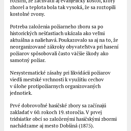
rozšíril, že zachvátil aj evanjelický kostol, ktorý
zhorel a teplota bola tak vysoká, že sa roztopili
kostolné zvony.
Potreba založenia požiarneho zboru sa po
historických nešťastiach ukázala ako veľmi
aktuálna a naliehavá. Poukazovalo sa aj na to, že
neorganizované zákroky obyvateľstva pri hasení
požiarov spôsobovali často väčšie škody ako
samotný požiar.
Nesystematické zásahy pri likvidácii požiarov
viedli mestské vrchnosti k využitiu cechov
v úlohe protipožiarnych organizovaných
jednotiek.
Prvé dobrovoľné hasičské zbory sa začínajú
zakladať v 60. rokoch 19. storočia. V prvej
tridsiatke obcí so založenými hasičskými zbormi
nachádzame aj mesto Dobšiná (1875).