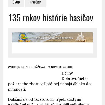
ÚVOD
HISTÓRIA
135 rokov histórie hasičov
ZVEREJNIL:
INFOROŽŇAVA
9. NOVEMBRA 2010
Dejiny
Dobrovoľného
požiarneho zboru v Dobšinej siahajú ďaleko do
minulosti.
Dobšiná už od 16. storočia trpela častými
a ničivými požiarmi, ktoré narobili veľa škody