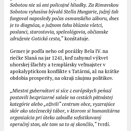
Sobotou nie sú ani policajné hliadky. Za Rimavskou
Sobotou vyhasína bývalá Stella Hungarie, južný ťah
fungoval naposledy počas osmanského záboru, dnes
je to diagnóza, o južnom ťahu blúznia všetci,
poslanci, starostovia, speleológovia, občianske
združenie Gotická cesta,“
konštatuje.
Gemer je podľa neho od porážky Bela IV. na
riečke Slaná na jar 1241, keď zahynul výkvet
uhorskej šľachty a templársky veľmajster v
apokalyptickom konflikte s Tatármi, až na krátke
obdobia prosperity, na okraji záujmu politikov.
„Miestni gubernátori si síce z európskych peňazí
postavili bezprizorné salaše na cestách pätnástej
kategórie alebo „oživili“ centrum obce, vyzerajúce
skôr ako utečenecký tábor, v ktorom si humanitárna
organizácia pri úteku zabudla sofistikovaný
operačný stan, ale tam sa to aj skončilo,“
tvrdí.