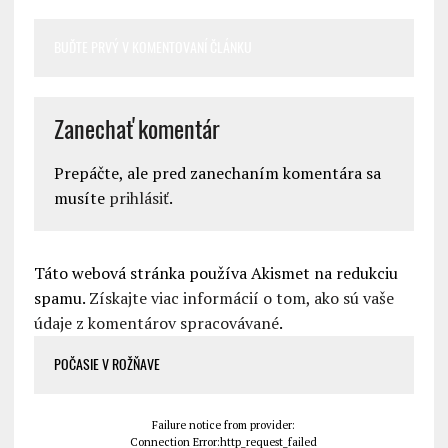
BUĎTE PRVÝ V KOMENTOVANÍ ČLÁNKU
Zanechať komentár
Prepáčte, ale pred zanechaním komentára sa
musíte
prihlásiť
.
Táto webová stránka používa Akismet na redukciu
spamu.
Získajte viac informácií o tom, ako sú vaše
údaje z komentárov spracovávané
.
POČASIE V ROŽŇAVE
Failure notice from provider:
Connection Error:http_request_failed