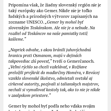
Pripomína však, že žiadny slovenský región nie je
taký európsky ako Gemer. Nikde nie je toľko
ľudských a prírodných výtvorov zapísaných na
zozname UNESCO.
„Gemer by mohol byť
slovenským Toskánskom. Ale nie je a nebude. Na
rozdiel od Toskáncov na naše pamiatky totiž
kašleme.“
„Napriek odvahe, s akou bránili juhovýchodnú
hranicu proti Osmanom, majú v dejinách
takpovediac zlú povesť,“
tvrdí o Gemerčanoch.
„Veľmi rýchlo sa chceli vzdelávať, v Rožňave
preložili prvýkrát do maďarčiny Homéra, v Revúcej
vzniklo slovenské školstvo, odmietali svetské aj
cirkevné autority, pozývali si talianskych majstrov,
nechali si vymaľovať kostoly tak, ako to nie je nikde
v zaalpskom priestore.“
Gemer by mohol byť podľa neho vďaka svojim