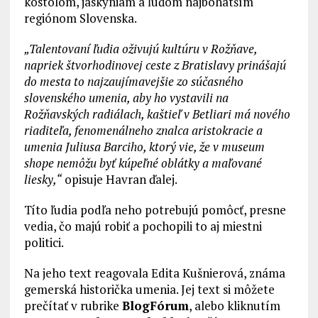
kostolom, jaskyniam a ľuďom najbohatším
regiónom Slovenska.
„Talentovaní ľudia oživujú kultúru v Rožňave,
napriek štvorhodinovej ceste z Bratislavy prinášajú
do mesta to najzaujímavejšie zo súčasného
slovenského umenia, aby ho vystavili na
Rožňavských radiálach, kaštieľ v Betliari má nového
riaditeľa, fenomenálneho znalca aristokracie a
umenia Juliusa Barciho, ktorý vie, že v museum
shope nemôžu byť kúpeľné oblátky a maľované
liesky,“
opisuje Havran ďalej.
Títo ľudia podľa neho potrebujú pomôcť, presne
vedia, čo majú robiť a pochopili to aj miestni
politici.
Na jeho text reagovala Edita Kušnierová, známa
gemerská historička umenia. Jej text si môžete
prečítať v rubrike
BlogFórum
, alebo kliknutím