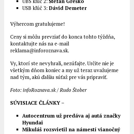
UBS kľúč 2:
Štefan Greško
USB kľúč 3:
Dávid Demeter
Výhercom gratulujeme!
Ceny si môžu prevziať do konca tohto týždňa,
kontaktujte nás na e-mail
reklama@inforoznava.sk.
Vy, ktorí ste nevyhrali, nezúfajte. Určite nie je
všetkým dňom koniec a my už teraz uvažujeme
nad tým, akú ďalšiu súťaž pre vás pripraviť.
Foto: infoRoznava.sk / Rudo Štober
SÚVISIACE ČLÁNKY –
Autocentrum už predáva aj autá značky
Hyundai
Mikuláš rozsvietil na námestí vianočný