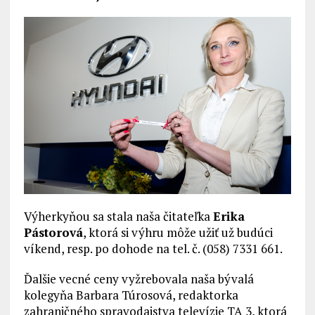
Výherkyňou sa stala naša čitateľka
Erika
Pástorová
, ktorá si výhru môže užiť už budúci
víkend, resp. po dohode na tel. č. (058) 7331 661.
Ďalšie vecné ceny vyžrebovala naša bývalá
kolegyňa Barbara Túrosová, redaktorka
zahraničného spravodajstva televízie TA 3, ktorá