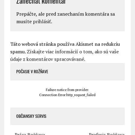
Zanechať komentár
Prepáčte, ale pred zanechaním komentára sa
musíte
prihlásiť
.
Táto webová stránka používa Akismet na redukciu
spamu.
Získajte viac informácií o tom, ako sú vaše
údaje z komentárov spracovávané
.
POČASIE V ROŽŇAVE
Failure notice from provider:
Connection Error:http_request_failed
OBČIANSKY SERVIS
Práca Rožňava
Profesia Rožňava