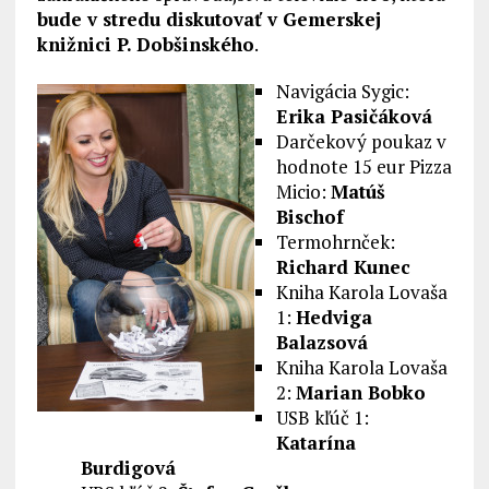
bude v stredu diskutovať v Gemerskej
knižnici P. Dobšinského
.
Navigácia Sygic:
Erika Pasičáková
Darčekový poukaz v
hodnote 15 eur Pizza
Micio:
Matúš
Bischof
Termohrnček:
Richard Kunec
Kniha Karola Lovaša
1:
Hedviga
Balazsová
Kniha Karola Lovaša
2:
Marian Bobko
USB kľúč 1:
Katarína
Burdigová