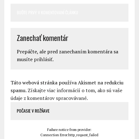
BUĎTE PRVÝ V KOMENTOVANÍ ČLÁNKU
Zanechať komentár
Prepáčte, ale pred zanechaním komentára sa
musíte
prihlásiť
.
Táto webová stránka používa Akismet na redukciu
spamu.
Získajte viac informácií o tom, ako sú vaše
údaje z komentárov spracovávané
.
POČASIE V ROŽŇAVE
Failure notice from provider:
Connection Error:http_request_failed