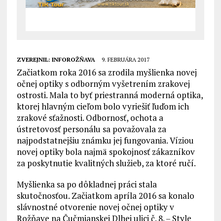
ZVEREJNIL:
INFOROŽŇAVA
9. FEBRUÁRA 2017
Začiatkom roka 2016 sa zrodila myšlienka novej
očnej optiky s odborným vyšetrením zrakovej
ostrosti. Mala to byť priestranná moderná optika,
ktorej hlavným cieľom bolo vyriešiť ľuďom ich
zrakové sťažnosti. Odbornosť, ochota a
ústretovosť personálu sa považovala za
najpodstatnejšiu známku jej fungovania. Víziou
novej optiky bola najmä spokojnosť zákazníkov
za poskytnutie kvalitných služieb, za ktoré ručí.
Myšlienka sa po dôkladnej práci stala
skutočnosťou. Začiatkom apríla 2016 sa konalo
slávnostné otvorenie novej očnej optiky v
Rožňave na Čučmianskej Dlhej ulici č. 8. – Style