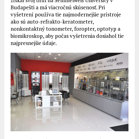
získal svoj titul na Semmelweis University v
Budapešti a má viacročnú skúsenosť. Pri
vyšetrení používa tie najmodernejšie prístroje
ako sú auto-refrakto-keratometer,
nonkontaktný tonometer, foropter, optotyp a
biomikroskop, aby počas vyšetrenia dosiahol tie
najpresnejšie údaje.