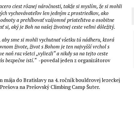
cero ciest rôznej náročnosti, takže si myslím, že si mohli
ových vychovávateľov len jedným z prostriedkov, ako
dnoty a prehĺbovať vzájomné priateľstva a osobitne
i, aký je Boh na našej životnej ceste veľmi dôležitý.
a, aby sme si mohli vychutnať všetku tú nádheru, ktorá
vnom živote, život s Bohom je ten najvyšší vrchol s
aň raz všetci „vyliezli“ a nikdy sa na tejto ceste
s bezpečne istí.“
-povedal jeden z organizátorov
 mája do Bratislavy na 4. ročník bouldrovej lezeckej
 Prešova na Prešovský Climbing Camp Šuter.