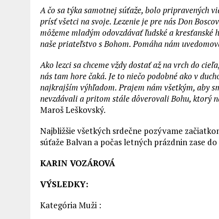
A čo sa týka samotnej súťaže, bolo pripravených via
prísť všetci na svoje. Lezenie je pre nás Don Bosc
môžeme mladým odovzdávať ľudské a kresťanské ho
naše priateľstvo s Bohom. Pomáha nám uvedomovať s
Ako lezci sa chceme vždy dostať až na vrch do cieľ
nás tam hore čaká. Je to niečo podobné ako v ducho
najkrajším výhľadom. Prajem nám všetkým, aby sme n
nevzdávali a pritom stále dôverovali Bohu, ktorý ná
Maroš Leškovský.
Najbližšie všetkých srdečne pozývame začiatkom
súťaže Balvan a počas letných prázdnin zase do
KARIN VOZÁROVÁ
VÝSLEDKY:
Kategória Muži :