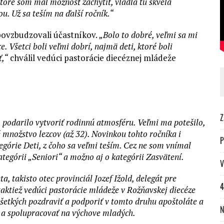
toré som mal možnosť zachytiť, vládla tu skvelá
u. Už sa teším na ďalší ročník.“
e povzbudzovali účastníkov.
„Bolo to dobré, veľmi sa mi
e. Všetci boli veľmi dobrí, najmä deti, ktoré boli
ť,“
chválil vedúci pastorácie diecéznej mládeže
Z
podarilo vytvoriť rodinnú atmosféru. Veľmi ma potešilo,
é množstvo lezcov (až 32). Novinkou tohto ročníka i
P
górie Deti, z čoho sa veľmi teším. Cez ne som vnímal
tegórii „Seniori“ a možno aj o kategórii Zasvätení.
V
a, takisto otec provinciál Jozef Ižold, delegát pre
4
taktiež vedúci pastorácie mládeže v Rožňavskej diecéze
s všetkých pozdraviť a podporiť v tomto druhu apoštoláte a
N
 a spolupracovať na výchove mladých.