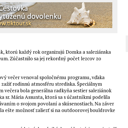
, ktorú každý rok organizujú Domka a saleziánska
leum. Zúčastnilo sa jej rekordný počet lezcov zo
tkový večer venoval spoločnému programu, vďaka
 zažiť rodinnú atmosféru strediska. Špeciálnym
m večera bola generálna radkyňa sestier saleziánok
a sr. Mária Assunta, ktorá sa s účastníkmi podelila
ávaním o svojom povolaní a skúsenostiach. Na záver
a ešte možnosť zaliezť si na outdoorovej bouldrovke