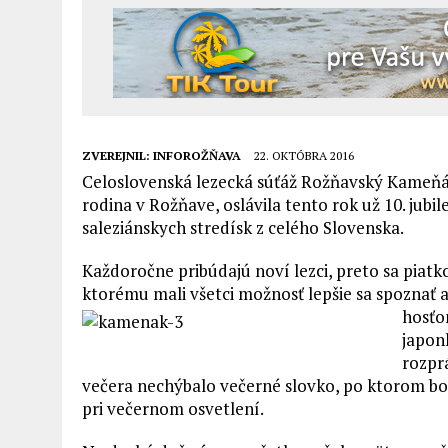
ZVEREJNIL:
INFOROŽŇAVA
22. OKTÓBRA 2016
Celoslovenská lezecká súťáž Rožňavský Kameňák
rodina v Rožňave, oslávila tento rok už 10. jubi
saleziánskych stredísk z celého Slovenska.
Každoročne pribúdajú noví lezci, preto sa pia
ktorému mali všetci možnosť lepšie sa spoznať a
hosťo
japonk
rozpr
večera nechýbalo večerné slovko, po ktorom bol
pri večernom osvetlení.