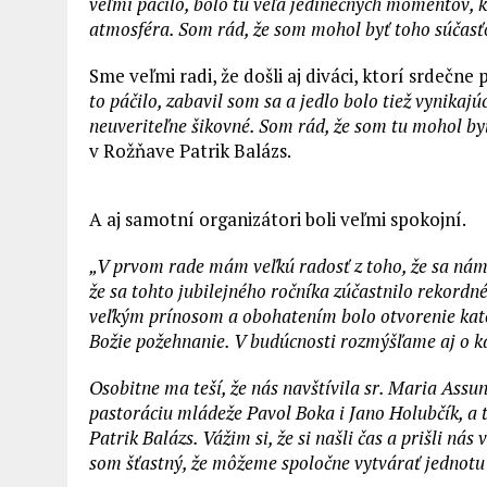
veľmi páčilo, bolo tu veľa jedinečných momentov, k
atmosféra. Som rád, že som mohol byť toho súčasťo
Sme veľmi radi, že došli aj diváci, ktorí srdečn
to páčilo, zabavil som sa a jedlo bolo tiež vynikajúc
neuveriteľne šikovné. Som rád, že som tu mohol by
v Rožňave Patrik Balázs.
A aj samotní organizátori boli veľmi spokojní.
„V prvom rade mám veľkú radosť z toho, že sa nám 
že sa tohto jubilejného ročníka zúčastnilo rekordn
veľkým prínosom a obohatením bolo otvorenie kate
Božie požehnanie. V budúcnosti rozmýšľame aj o ka
Osobitne ma teší, že nás navštívila sr. Maria Assunt
pastoráciu mládeže Pavol Boka i Jano Holubčík, a 
Patrik Balázs. Vážim si, že si našli čas a prišli ná
som šťastný, že môžeme spoločne vytvárať jednotu