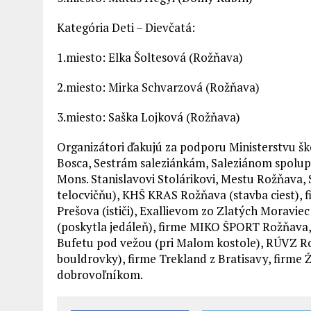
Kategória Deti – Dievčatá:
1.miesto: Elka Šoltesová (Rožňava)
2.miesto: Mirka Schvarzová (Rožňava)
3.miesto: Saška Lojková (Rožňava)
Organizátori ďakujú za podporu Ministerstvu š
Bosca, Sestrám saleziánkám, Saleziánom spol
Mons. Stanislavovi Stolárikovi, Mestu Rožňava, 
telocvičňu), KHŠ KRAS Rožňava (stavba ciest), f
Prešova (ističi), Exallievom zo Zlatých Moraviec 
(poskytla jedáleň), firme MIKO ŠPORT Rožňava, 
Bufetu pod vežou (pri Malom kostole), RÚVZ Ro
bouldrovky), firme Trekland z Bratisavy, firme Ž
dobrovoľníkom.