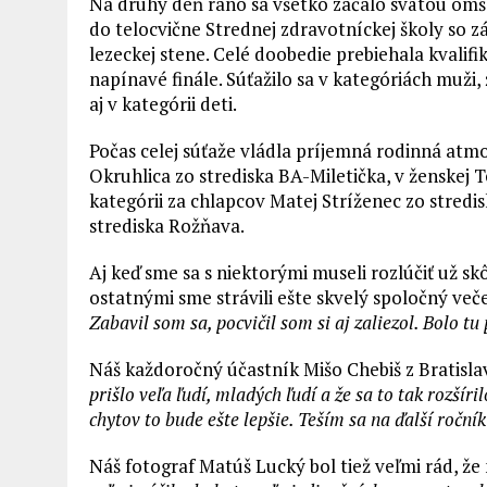
Na druhý deň ráno sa všetko začalo svätou omšo
do telocvične Strednej zdravotníckej školy so 
lezeckej stene. Celé doobedie prebiehala kvalif
napínavé finále. Súťažilo sa v kategóriách muž
aj v kategórii deti.
Počas celej súťaže vládla príjemná rodinná atm
Okruhlica zo strediska BA-Miletička, v ženskej 
kategórii za chlapcov Matej Stríženec zo stredi
strediska Rožňava.
Aj keď sme sa s niektorými museli rozlúčiť už sk
ostatnými sme strávili ešte skvelý spoločný veče
Zabavil som sa, pocvičil som si aj zaliezol. Bolo tu
Náš každoročný účastník Mišo Chebiš z Bratislav
prišlo veľa ľudí, mladých ľudí a že sa to tak rozšír
chytov to bude ešte lepšie. Teším sa na ďalší ročn
Náš fotograf Matúš Lucký bol tiež veľmi rád, že