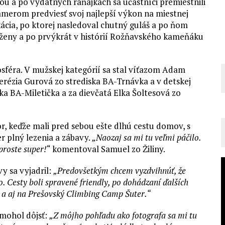
u a po výdatných raňajkách sa účastníci premiestnili
zámerom predviesť svoj najlepší výkon na miestnej
ikácia, po ktorej nasledoval chutný guláš a po ňom
i, ženy a po prvýkrát v histórií Rožňavského kameňáku
osféra. V mužskej kategórií sa stal víťazom Adam
Terézia Gurová zo strediska BA-Trnávka a v detskej
ska BA-Miletička a za dievčatá Elka Šoltesová zo
ôr, keďže mali pred sebou ešte dlhú cestu domov, s
r plný lezenia a zábavy.
„Naozaj sa mi tu veľmi páčilo.
 proste super!
“ komentoval Samuel zo Žiliny.
y sa vyjadril:
„Predovšetkým chcem vyzdvihnúť, že
ilo. Cesty boli spravené friendly, po dohádzaní ďalších
ík a aj na Prešovský Climbing Camp Šuter.“
 mohol dôjsť:
„Z môjho pohľadu ako fotografa sa mi tu