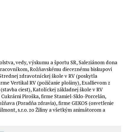
kolstva, vedy, výskumu a športu SR, Saleziánom dona
upracovníkom, Rožňavskému dieceznému biskupovi
Strednej zdravotníckej škole v RV (poskytla
irme Vertikal RV (požičanie plošiny), Exallievom z
(stavba ciest), Katolíckej základnej škole v RV
Cukrárni Piroška, firme Stamiel-Sklo-Porcelán,
žňava (Poradňa zdravia), firme GEKOS (osvetlenie
ilmont, s.r.o. zo Žiliny a všetkým animátorom a