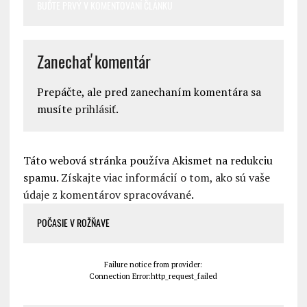
BUĎTE PRVÝ V KOMENTOVANÍ ČLÁNKU
Zanechať komentár
Prepáčte, ale pred zanechaním komentára sa
musíte
prihlásiť
.
Táto webová stránka používa Akismet na redukciu
spamu.
Získajte viac informácií o tom, ako sú vaše
údaje z komentárov spracovávané
.
POČASIE V ROŽŇAVE
Failure notice from provider:
Connection Error:http_request_failed