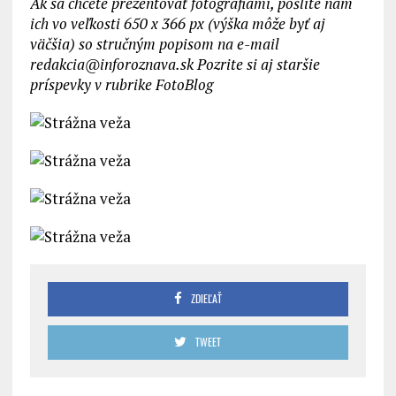
Ak sa chcete prezentovať fotografiami, pošlite nám
ich vo veľkosti 650 x 366 px (výška môže byť aj
väčšia) so stručným popisom na e-mail
redakcia@inforoznava.sk Pozrite si aj staršie
príspevky v rubrike FotoBlog
ZDIEĽAŤ
TWEET