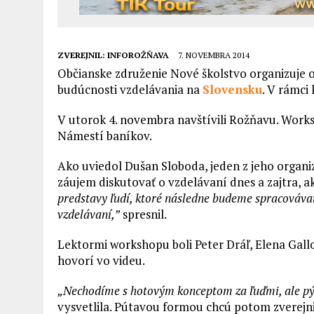
ZVEREJNIL:
INFOROŽŇAVA
7. NOVEMBRA 2014
Občianske združenie Nové školstvo organizuje o
budúcnosti vzdelávania na
Slovensku
. V rámci
V utorok 4. novembra navštívili Rožňavu. Worksh
Námestí baníkov.
Ako uviedol Dušan Sloboda, jeden z jeho organiz
záujem diskutovať o vzdelávaní dnes a zajtra, a
predstavy ľudí, ktoré následne budeme spracovávať.
vzdelávaní,”
spresnil.
Lektormi workshopu boli Peter Dráľ, Elena Gal
hovorí vo videu.
„Nechodíme s hotovým konceptom za ľuďmi, ale pý
vysvetlila. Pútavou formou chcú potom zverejniť 