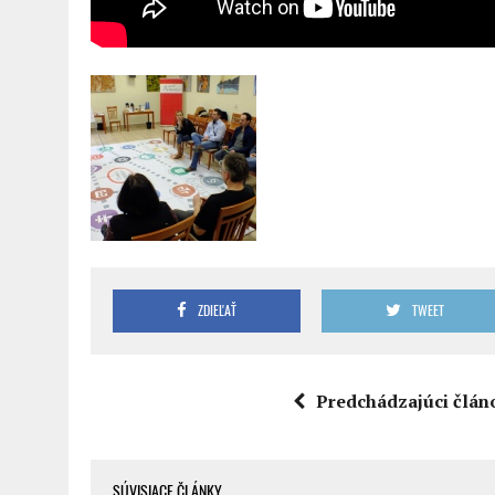
ZDIEĽAŤ
TWEET
Predchádzajúci člán
SÚVISIACE ČLÁNKY