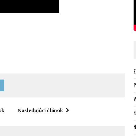
Z
P
V
ok
Nasledujúci článok
4
N