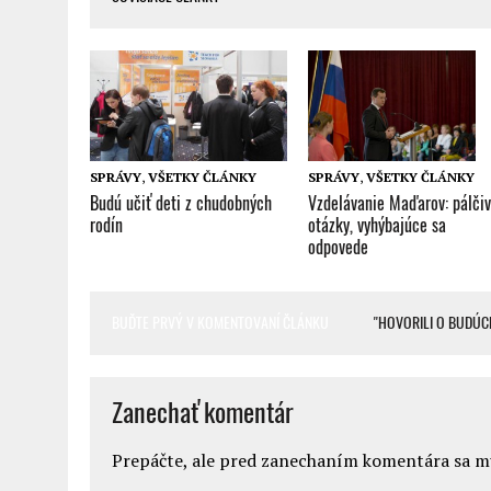
SPRÁVY
,
VŠETKY ČLÁNKY
SPRÁVY
,
VŠETKY ČLÁNKY
Vzdelávanie Maďarov: pálči
Budú učiť deti z chudobných
otázky, vyhýbajúce sa
rodín
odpovede
BUĎTE PRVÝ V KOMENTOVANÍ ČLÁNKU
"HOVORILI O BUDÚC
Zanechať komentár
Prepáčte, ale pred zanechaním komentára sa 