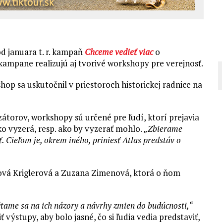
d januara t. r. kampaň
Chceme vedieť viac
o
 kampane realizujú aj tvorivé workshopy pre verejnosť.
op sa uskutočnil v priestoroch historickej radnice na
átorov, workshopy sú určené pre ľudí, ktorí prejavia
ko vyzerá, resp. ako by vyzerať mohlo.
„Zbierame
 Cieľom je, okrem iného, priniesť Atlas predstáv o
lová Kriglerová a Zuzana Zimenová, ktorá o ňom
tame sa na ich názory a návrhy zmien do budúcnosti,“
výstupy, aby bolo jasné, čo si ľudia vedia predstaviť,