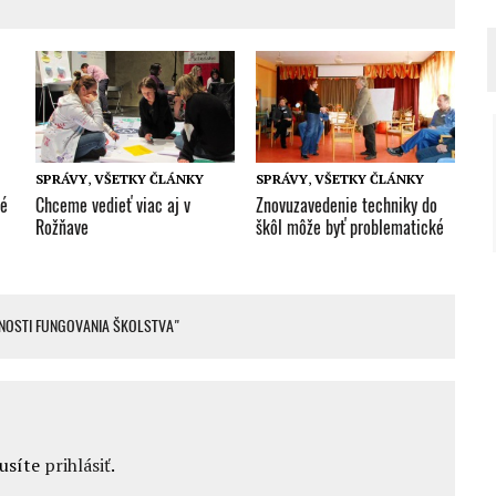
SPRÁVY
,
VŠETKY ČLÁNKY
SPRÁVY
,
VŠETKY ČLÁNKY
Chceme vedieť viac aj v
vé
Znovuzavedenie techniky do
Rožňave
škôl môže byť problematické
NOSTI FUNGOVANIA ŠKOLSTVA"
musíte
prihlásiť
.