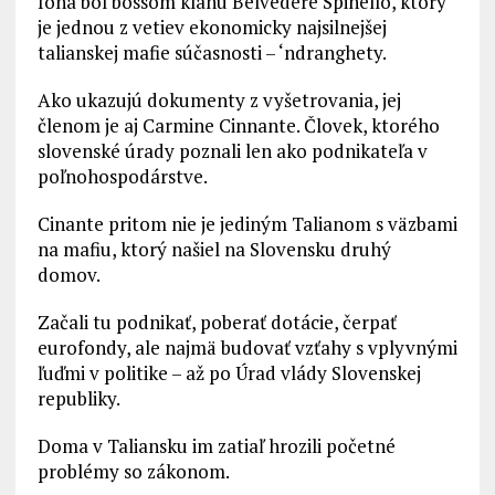
Iona bol bossom klanu Belvedere Spinello, ktorý
je jednou z vetiev ekonomicky najsilnejšej
talianskej mafie súčasnosti – ‘ndranghety.
Ako ukazujú dokumenty z vyšetrovania, jej
členom je aj Carmine Cinnante. Človek, ktorého
slovenské úrady poznali len ako podnikateľa v
poľnohospodárstve.
Cinante pritom nie je jediným Talianom s väzbami
na mafiu, ktorý našiel na Slovensku druhý
domov.
Začali tu podnikať, poberať dotácie, čerpať
eurofondy, ale najmä budovať vzťahy s vplyvnými
ľuďmi v politike – až po Úrad vlády Slovenskej
republiky.
Doma v Taliansku im zatiaľ hrozili početné
problémy so zákonom.