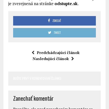
je zverejnená na stránke
odstupte.sk
.
ZDIEĽAŤ
TWEET
Predchádzajúci článok
Nasledujúci článok
BUĎTE PRVÝ V KOMENTOVANÍ ČLÁNKU
Zanechať komentár
Prepáčte, ale pred zanechaním komentára sa