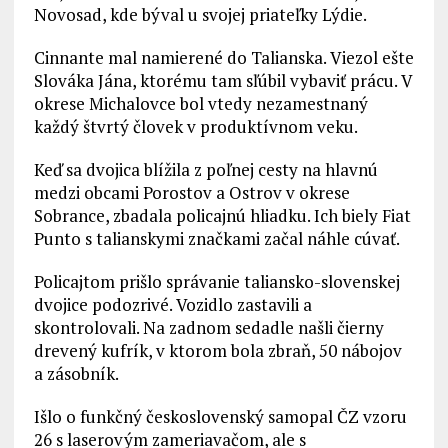
Novosad, kde býval u svojej priateľky Lýdie.
Cinnante mal namierené do Talianska. Viezol ešte
Slováka Jána, ktorému tam sľúbil vybaviť prácu. V
okrese Michalovce bol vtedy nezamestnaný
každý štvrtý človek v produktívnom veku.
Keď sa dvojica blížila z poľnej cesty na hlavnú
medzi obcami Porostov a Ostrov v okrese
Sobrance, zbadala policajnú hliadku. Ich biely Fiat
Punto s talianskymi značkami začal náhle cúvať.
Policajtom prišlo správanie taliansko-slovenskej
dvojice podozrivé. Vozidlo zastavili a
skontrolovali. Na zadnom sedadle našli čierny
drevený kufrík, v ktorom bola zbraň, 50 nábojov
a zásobník.
Išlo o funkčný československý samopal ČZ vzoru
26 s laserovým zameriavačom, ale s