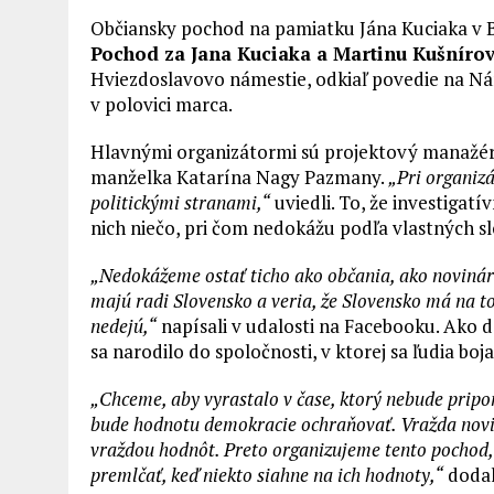
Občiansky pochod na pamiatku Jána Kuciaka v 
Pochod za Jana Kuciaka a Martinu Kušníro
Hviezdoslavovo námestie, odkiaľ povedie na Ná
v polovici marca.
Hlavnými organizátormi sú projektový manažér 
manželka Katarína Nagy Pazmany.
„Pri organiz
politickými stranami,“
uviedli. To, že investigatí
nich niečo, pri čom nedokážu podľa vlastných sl
„Nedokážeme ostať ticho ako občania, ako novinári,
majú radi Slovensko a veria, že Slovensko má na to
nedejú,“
napísali v udalosti na Facebooku. Ako do
sa narodilo do spoločnosti, v ktorej sa ľudia boja
„Chceme, aby vyrastalo v čase, ktorý nebude pripo
bude hodnotu demokracie ochraňovať. Vražda novin
vraždou hodnôt. Preto organizujeme tento pochod, a
premlčať, keď niekto siahne na ich hodnoty,“
dodal