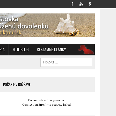
RIA
FOTOBLOG
REKLAMNÉ ČLÁNKY
OZ
POČASIE V ROŽŇAVE
Failure notice from provider:
Connection Error:http_request_failed