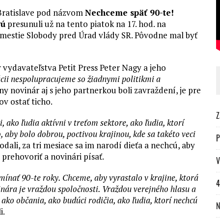
Bratislave pod názvom
Nechceme späť 90-te!
vú
presunuli už na tento piatok na 17. hod. na
mestie Slobody pred Úrad vlády SR. Pôvodne mal byť
vydavateľstva Petit Press Peter Nagy a jeho
ácii nespolupracujeme so žiadnymi politikmi a
vny novinár aj s jeho partnerkou boli zavraždení, je pre
ov ostať ticho.
Z
 ako ľudia aktívni v treťom sektore, ako ľudia, ktorí
, aby bolo dobrou, poctivou krajinou, kde sa takéto veci
P
dali, za tri mesiace sa im narodí dieťa a nechcú, aby
 prehovoriť a novinári písať.
V
mínať 90-te roky. Chceme, aby vyrastalo v krajine, ktorá
4
ára je vraždou spoločnosti. Vraždou verejného hlasu a
ko občania, ako budúci rodičia, ako ľudia, ktorí nechcú
N
i.