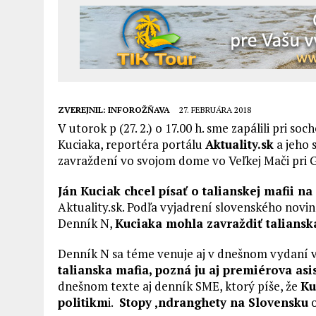
ZVEREJNIL:
INFOROŽŇAVA
27. FEBRUÁRA 2018
V utorok p (27. 2.) o 17.00 h. sme zapálili pri s
Kuciaka, reportéra portálu
Aktuality.sk
a jeho 
zavraždení vo svojom dome vo Veľkej Mači pri 
Ján Kuciak chcel písať o talianskej mafii na
Aktuality.sk. Podľa vyjadrení slovenského no
Denník N,
Kuciaka mohla zavraždiť taliansk
Denník N sa téme venuje aj v dnešnom vydaní 
talianska mafia, pozná ju aj premiérova as
dnešnom texte aj denník SME, ktorý píše, že
Ku
politikm
i.
Stopy ‚ndranghety na Slovensku
o