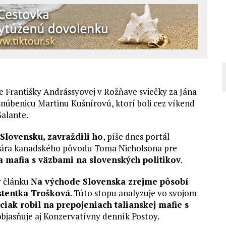
oche Františky Andrássyovej v Rožňave sviečky za Jána
snúbenicu Martinu Kušnírovú, ktorí boli cez víkend
Galante.
 Slovensku, zavraždili ho
, píše dnes portál
vinára kanadského pôvodu Toma Nicholsona pre
a mafia s väzbami na slovenských politikov
.
v článku
Na východe Slovenska zrejme pôsobí
istentka Trošková
. Túto stopu analyzuje vo svojom
ciak robil na prepojeniach talianskej mafie s
bjasňuje aj Konzervatívny denník Postoy.