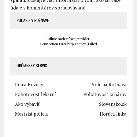
spamu.
Získajte viac informácií o tom, ako sú vaše
údaje z komentárov spracovávané
.
POČASIE V ROŽŇAVE
Failure notice from provider:
Connection Error:http_request_failed
OBČIANSKY SERVIS
Práca Rožňava
Profesia Rožňava
Pohotovosť lekární
Pohotovosť zubárov
Ako vybaviť
Slovensko.sk
Mestská polícia
Horúca linka