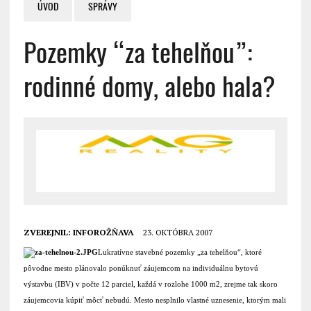
ÚVOD
SPRÁVY
Pozemky “za tehelňou”:
rodinné domy, alebo hala?
ZVEREJNIL:
INFOROŽŇAVA
23. OKTÓBRA 2007
Lukratívne stavebné pozemky „za tehelňou“, ktoré
pôvodne mesto plánovalo ponúknuť záujemcom na individuálnu bytovú
výstavbu (IBV) v počte 12 parciel, každá v rozlohe 1000 m2, zrejme tak skoro
záujemcovia kúpiť môcť nebudú. Mesto nesplnilo vlastné uznesenie, ktorým mali