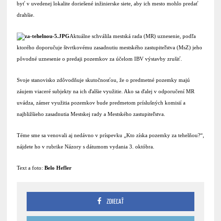
byť v uvedenej lokalite doriešené inžinierske siete, aby ich mesto mohlo predať
drahšie.
Aktuálne schválila mestská rada (MR) uznesenie, podľa
ktorého doporučuje štvrtkovému zasadnutiu mestského zastupiteľstva (MsZ) jeho
pôvodné uznesenie o predaji pozemkov za účelom IBV výstavby zrušiť.
Svoje stanovisko zdôvodňuje skutočnosťou, že o predmetné pozemky majú
záujem viaceré subjekty na ich ďalšie využitie. Ako sa ďalej v odporučení MR
uvádza, zámer využitia pozemkov bude predmetom príslušných komisií a
najbližšieho zasadnutia Mestskej rady a Mestského zastupiteľstva.
Téme sme sa venovali aj nedávno v príspevku „Kto získa pozemky za tehelňou?“,
nájdete ho v rubrike Názory s dátumom vydania 3. októbra.
Text a foto:
Belo Hefler
ZDIEĽAŤ