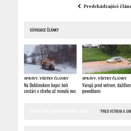
Predchádzajúci člán
SÚVISIACE ČLÁNKY
SPRÁVY
,
VŠETKY ČLÁNKY
SPRÁVY
,
VŠETKY ČLÁNKY
Na Dobšinskom kopci boli
Varujú pred vetrom, dažďom
cestári v strehu už minulú noc
povodňami
BUĎTE PRVÝ V KOMENTOVANÍ ČLÁNKU
"PRED VETROM A S