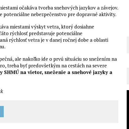
iestami očakáva tvorba snehových jazykov a závejov.
e potenciálne nebezpečenstvo pre dopravné aktivity.
áva miestami výskyt vetra, ktorý dosiahne
Táto rýchlosť predstavuje potenciálne
ná rýchlosť vetra je v danej ročnej dobe a oblasti
hu.
pečná, ale nakoľko ide o prvú situáciu so snežením na
ro, treba byť predovšetkým na cestách na severe
y SHMÚ na vietor, sneženie a snehové jazyky a
sk