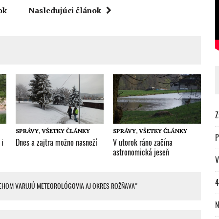
ok
Nasledujúci článok
Z
SPRÁVY
,
VŠETKY ČLÁNKY
SPRÁVY
,
VŠETKY ČLÁNKY
P
 i
Dnes a zajtra možno nasneží
V utorok ráno začína
astronomická jeseň
V
4
NEHOM VARUJÚ METEOROLÓGOVIA AJ OKRES ROŽŇAVA"
N