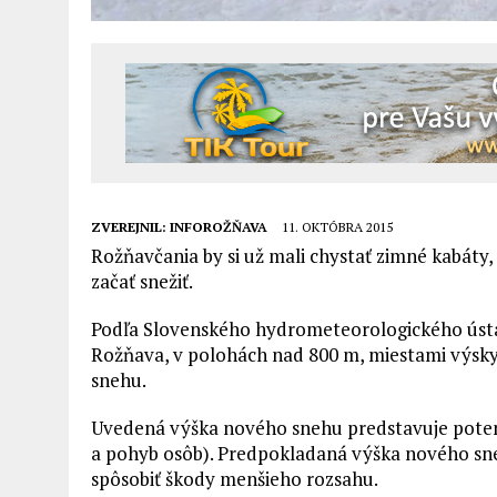
ZVEREJNIL:
INFOROŽŇAVA
11. OKTÓBRA 2015
Rožňavčania by si už mali chystať zimné kabáty
začať snežiť.
Podľa Slovenského hydrometeorologického ústav
Rožňava, v polohách nad 800 m, miestami výsky
snehu.
Uvedená výška nového snehu predstavuje poten
a pohyb osôb). Predpokladaná výška nového sneh
spôsobiť škody menšieho rozsahu.