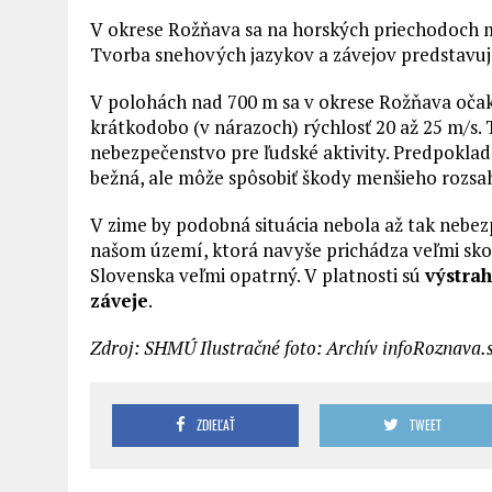
V okrese Rožňava sa na horských priechodoch m
Tvorba snehových jazykov a závejov predstavuj
V polohách nad 700 m sa v okrese Rožňava očak
krátkodobo (v nárazoch) rýchlosť 20 až 25 m/s. 
nebezpečenstvo pre ľudské aktivity. Predpoklada
bežná, ale môže spôsobiť škody menšieho rozsa
V zime by podobná situácia nebola až tak nebez
našom území, ktorá navyše prichádza veľmi sko
Slovenska veľmi opatrný. V platnosti sú
výstrah
záveje
.
Zdroj: SHMÚ Ilustračné foto: Archív infoRoznava.
ZDIEĽAŤ
TWEET