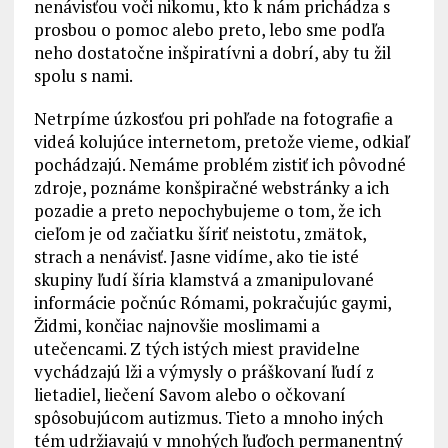
nenávisťou voči nikomu, kto k nám prichádza s
prosbou o pomoc alebo preto, lebo sme podľa
neho dostatočne inšpiratívni a dobrí, aby tu žil
spolu s nami.
Netrpíme úzkosťou pri pohľade na fotografie a
videá kolujúce internetom, pretože vieme, odkiaľ
pochádzajú. Nemáme problém zistiť ich pôvodné
zdroje, poznáme konšpiračné webstránky a ich
pozadie a preto nepochybujeme o tom, že ich
cieľom je od začiatku šíriť neistotu, zmätok,
strach a nenávisť. Jasne vidíme, ako tie isté
skupiny ľudí šíria klamstvá a zmanipulované
informácie počnúc Rómami, pokračujúc gaymi,
Židmi, končiac najnovšie moslimami a
utečencami. Z tých istých miest pravidelne
vychádzajú lži a výmysly o práškovaní ľudí z
lietadiel, liečení Savom alebo o očkovaní
spôsobujúcom autizmus. Tieto a mnoho iných
tém udržiavajú v mnohých ľuďoch permanentný