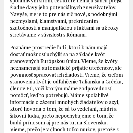
spoľahlivým sitom, cez ktoré nemajú šancu prejsť
žiadne davy jeho potenciálnych zneužívateľov.
Navyše, nie je to pre nás nič nové, s podobnými
nezmyslami, klamstvami, prekrúcaním
skutočnosti a manipuláciou s faktami sa už roky
stretávame v súvislosti s Rómami.
Poznáme prostredie ľudí, ktorí k nám majú
dostať možnosť uchýliť sa na základe kvót
stanovených Európskou úniou. Vieme, že kvóty
neznamenajú automatické prijatie utečencov, ale
povinnosť spracovať ich žiadosti. Vieme, že cieľom
stanovenia kvót je odľahčenie Talianska a Grécka,
členov EÚ, voči ktorým máme zodpovednosť
pomôcť, keď to potrebujú. Máme spoľahlivé
informácie o zázemí mnohých žiadateľov o azyl,
ktoré hovoria o tom, že sú to vzdelaní, múdri a
šikovní ľudia, preto nepochybujeme o tom, že
budú prínosom aj pre nás tu, na Slovensku.
Vieme, prečo je v člnoch toľko mužov, pretože si