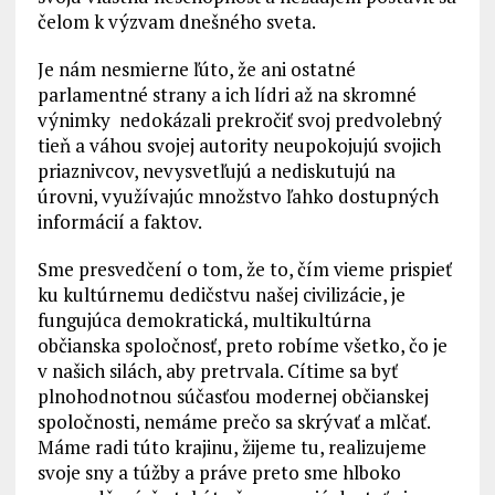
čelom k výzvam dnešného sveta.
Je nám nesmierne ľúto, že ani ostatné
parlamentné strany a ich lídri až na skromné
výnimky nedokázali prekročiť svoj predvolebný
tieň a váhou svojej autority neupokojujú svojich
priaznivcov, nevysvetľujú a nediskutujú na
úrovni, využívajúc množstvo ľahko dostupných
informácií a faktov.
Sme presvedčení o tom, že to, čím vieme prispieť
ku kultúrnemu dedičstvu našej civilizácie, je
fungujúca demokratická, multikultúrna
občianska spoločnosť, preto robíme všetko, čo je
v našich silách, aby pretrvala. Cítime sa byť
plnohodnotnou súčasťou modernej občianskej
spoločnosti, nemáme prečo sa skrývať a mlčať.
Máme radi túto krajinu, žijeme tu, realizujeme
svoje sny a túžby a práve preto sme hlboko