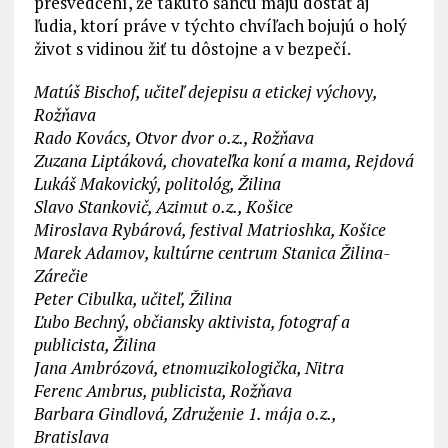
presvedčení, že takúto šancu majú dostať aj
ľudia, ktorí práve v týchto chvíľach bojujú o holý
život s vidinou žiť tu dôstojne a v bezpečí.
Matúš Bischof, učiteľ dejepisu a etickej výchovy,
Rožňava
Rado Kovács, Otvor dvor o.z., Rožňava
Zuzana Liptáková, chovateľka koní a mama, Rejdová
Lukáš Makovický, politológ, Žilina
Slavo Stankovič, Azimut o.z., Košice
Miroslava Rybárová, festival Matrioshka, Košice
Marek Adamov, kultúrne centrum Stanica Žilina-
Zárečie
Peter Cibulka, učiteľ, Žilina
Ľubo Bechný, občiansky aktivista, fotograf a
publicista, Žilina
Jana Ambrózová, etnomuzikologička, Nitra
Ferenc Ambrus, publicista, Rožňava
Barbara Gindlová, Združenie 1. mája o.z.,
Bratislava