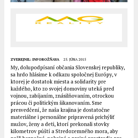
ZVEREJNIL:
INFOROŽŇAVA
25. JÚNA 2015
My, dolupodpísaní občania Slovenskej republiky,
sa hrdo hlásime k odkazu spoločnej Európy, v
ktorej je dostatok miesta a solidarity pre
každého, kto zo svojej domoviny uteká pred
vojnou, zabíjaním, znásilňovaním, otrockou
prácou či politickým šikanovaním. Sme
presvedčení, že naša krajina je dostatočne
materiálne i personálne pripravená prichýliť
mužov, ženy a deti, ktorí prekonali stovky
kilometrov púští a Stredozemného mora, aby