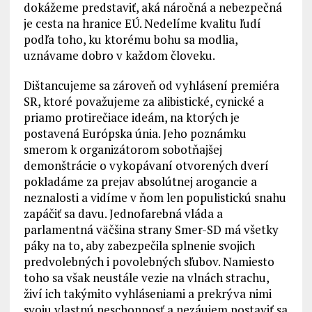
dokážeme predstaviť, aká náročná a nebezpečná
je cesta na hranice EÚ. Nedelíme kvalitu ľudí
podľa toho, ku ktorému bohu sa modlia,
uznávame dobro v každom človeku.
Dištancujeme sa zároveň od vyhlásení premiéra
SR, ktoré považujeme za alibistické, cynické a
priamo protirečiace ideám, na ktorých je
postavená Európska únia. Jeho poznámku
smerom k organizátorom sobotňajšej
demonštrácie o vykopávaní otvorených dverí
pokladáme za prejav absolútnej arogancie a
neznalosti a vidíme v ňom len populistickú snahu
zapáčiť sa davu. Jednofarebná vláda a
parlamentná väčšina strany Smer-SD má všetky
páky na to, aby zabezpečila splnenie svojich
predvolebných i povolebných sľubov. Namiesto
toho sa však neustále vezie na vlnách strachu,
živí ich takýmito vyhláseniami a prekrýva nimi
svoju vlastnú neschopnosť a nezáujem postaviť sa