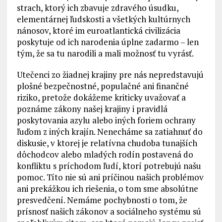
strach, ktorý ich zbavuje zdravého úsudku,
elementárnej ľudskosti a všetkých kultúrnych
nánosov, ktoré im euroatlantická civilizácia
poskytuje od ich narodenia úplne zadarmo – len
tým, že sa tu narodili a mali možnosť tu vyrásť.
Utečenci zo žiadnej krajiny pre nás nepredstavujú
plošné bezpečnostné, populačné ani finančné
riziko, pretože dokážeme kriticky uvažovať a
poznáme zákony našej krajiny i pravidlá
poskytovania azylu alebo iných foriem ochrany
ľuďom z iných krajín. Nenecháme sa zatiahnuť do
diskusie, v ktorej je relatívna chudoba tunajších
dôchodcov alebo mladých rodín postavená do
konfliktu s príchodom ľudí, ktorí potrebujú našu
pomoc. Títo nie sú ani príčinou našich problémov
ani prekážkou ich riešenia, o tom sme absolútne
presvedčení. Nemáme pochybnosti o tom, že
prísnosť našich zákonov a sociálneho systému sú