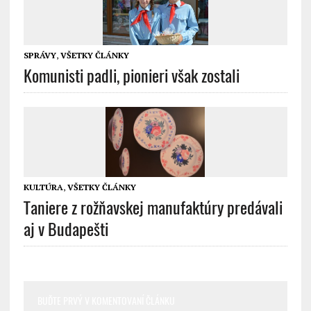
SPRÁVY
,
VŠETKY ČLÁNKY
Komunisti padli, pionieri však zostali
KULTÚRA
,
VŠETKY ČLÁNKY
Taniere z rožňavskej manufaktúry predávali
aj v Budapešti
BUĎTE PRVÝ V KOMENTOVANÍ ČLÁNKU