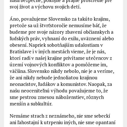
našli bezpečné, pokojné a prajné prostredie pre
svoj život a výchovu svojich detí.
Áno, považujeme Slovensko za takúto krajinu,
pretože sa už štvrťstoročie nemusíme báť, že
budeme pre svoje názory zbavení občianskych a
ľudských práv, vyhnaní do exilu, uväznení alebo
obesení. Napriek sobotňajším udalostiam v
Bratislave i v iných mestách vieme, že je nás,
ktorí radi v našej krajine privítame utečencov z
území vojnových konfliktov a pomôžeme im,
väčšina. Slovensko nikdy nebolo, nie je a veríme,
že ani nikdy nebude jednoliatou krajinou
neonacistov, ľudákov a komunistov. Naopak, za
našu neoceniteľnú výhodu považujeme to, že
sme pestrou zmesou náboženstiev, rôznych
menšín a subkultúr.
Nemáme strach z neznámeho, nie sme sebeckí
ani ľahostajní k utrpeniu iných, nie sme opantaní