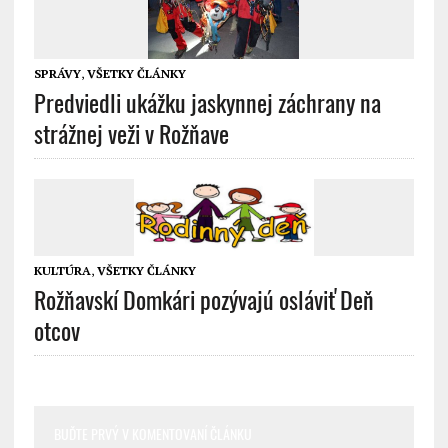
SPRÁVY
,
VŠETKY ČLÁNKY
Predviedli ukážku jaskynnej záchrany na
strážnej veži v Rožňave
KULTÚRA
,
VŠETKY ČLÁNKY
Rožňavskí Domkári pozývajú osláviť Deň
otcov
BUĎTE PRVÝ V KOMENTOVANÍ ČLÁNKU