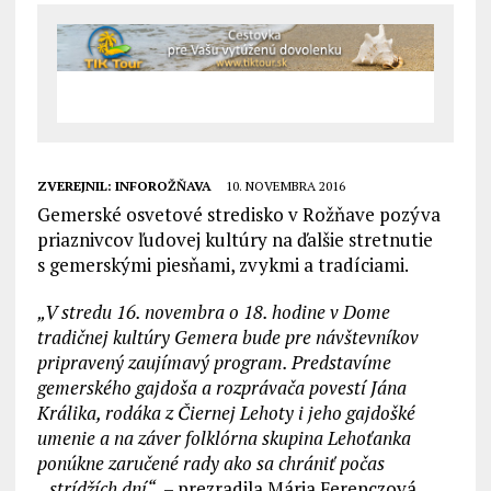
ZVEREJNIL:
INFOROŽŇAVA
10. NOVEMBRA 2016
Gemerské osvetové stredisko v Rožňave pozýva
priaznivcov ľudovej kultúry na ďalšie stretnutie
s gemerskými piesňami, zvykmi a tradíciami.
„V stredu 16. novembra o 18. hodine v Dome
tradičnej kultúry Gemera bude pre návštevníkov
pripravený zaujímavý program. Predstavíme
gemerského gajdoša a rozprávača povestí Jána
Králika, rodáka z Čiernej Lehoty i jeho gajdošké
umenie a na záver folklórna skupina Lehoťanka
ponúkne zaručené rady ako sa chrániť počas
„strídžích dní“,
– prezradila Mária Ferenczová