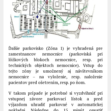
Ďalšie parkovisko (Zóna 1) je vyhradená pre
zamestnancov nemocnice (parkoviská pri
lôžkových blokoch nemocnice, resp. pri
technických objektoch nemocnice). Vstup do
tejto zóny je umožnený aj návštevníkom
nemocnice – na vyloženie, resp. naloženie
pacientov pred ošetrením, resp. po ňom.
V takom prípade je potrebné si vyzdvihnúť pri
vstupnej závore parkovací lístok a pred
výjazdom uhradiť parkovné v automatickej
pokladni. Následne do 15 minút opustiť