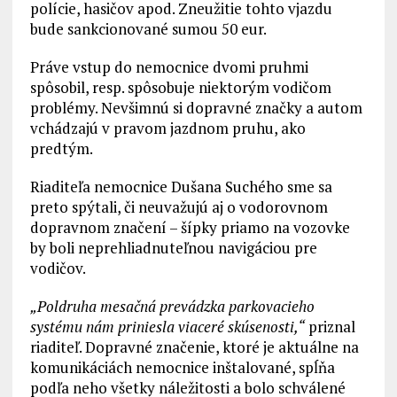
polície, hasičov apod. Zneužitie tohto vjazdu
bude sankcionované sumou 50 eur.
Práve vstup do nemocnice dvomi pruhmi
spôsobil, resp. spôsobuje niektorým vodičom
problémy. Nevšimnú si dopravné značky a autom
vchádzajú v pravom jazdnom pruhu, ako
predtým.
Riaditeľa nemocnice Dušana Suchého sme sa
preto spýtali, či neuvažujú aj o vodorovnom
dopravnom značení – šípky priamo na vozovke
by boli neprehliadnuteľnou navigáciou pre
vodičov.
„Poldruha mesačná prevádzka parkovacieho
systému nám priniesla viaceré skúsenosti,“
priznal
riaditeľ. Dopravné značenie, ktoré je aktuálne na
komunikáciách nemocnice inštalované, spĺňa
podľa neho všetky náležitosti a bolo schválené