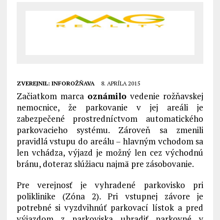
ZVEREJNIL:
INFOROŽŇAVA
8. APRÍLA 2015
Začiatkom marca
oznámilo
vedenie rožňavskej
nemocnice, že parkovanie v jej areáli je
zabezpečené prostredníctvom automatického
parkovacieho systému. Zároveň sa zmenili
pravidlá vstupu do areálu – hlavným vchodom sa
len vchádza, výjazd je možný len cez východnú
bránu, doteraz slúžiacu najmä pre zásobovanie.
Pre verejnosť je vyhradené parkovisko pri
poliklinike (Zóna 2). Pri vstupnej závore je
potrebné si vyzdvihnúť parkovací lístok a pred
výjazdom z parkoviska uhradiť parkovné v