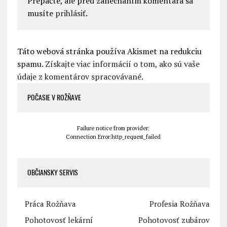
Prepáčte, ale pred zanechaním komentára sa
musíte
prihlásiť
.
Táto webová stránka používa Akismet na redukciu
spamu.
Získajte viac informácií o tom, ako sú vaše
údaje z komentárov spracovávané
.
POČASIE V ROŽŇAVE
Failure notice from provider:
Connection Error:http_request_failed
OBČIANSKY SERVIS
Práca Rožňava
Profesia Rožňava
Pohotovosť lekární
Pohotovosť zubárov