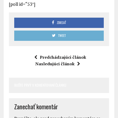
[poll id=“53″]
ZDIEĽAŤ
TWEET
Predchádzajúci článok
Nasledujúci článok
BUĎTE PRVÝ V KOMENTOVANÍ ČLÁNKU
Zanechať komentár