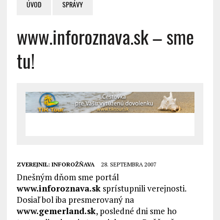
ÚVOD
SPRÁVY
www.inforoznava.sk – sme
tu!
ZVEREJNIL:
INFOROŽŇAVA
28. SEPTEMBRA 2007
Dnešným dňom sme portál
www.inforoznava.sk
sprístupnili verejnosti.
Dosiaľ bol iba presmerovaný na
www.gemerland.sk
, posledné dni sme ho