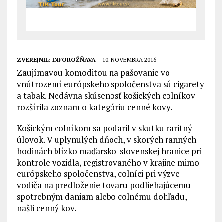
ZVEREJNIL:
INFOROŽŇAVA
10. NOVEMBRA 2016
Zaujímavou komoditou na pašovanie vo
vnútrozemí európskeho spoločenstva sú cigarety
a tabak. Nedávna skúsenosť košických colníkov
rozšírila zoznam o kategóriu cenné kovy.
Košickým colníkom sa podaril v skutku raritný
úlovok. V uplynulých dňoch, v skorých ranných
hodinách blízko maďarsko-slovenskej hranice pri
kontrole vozidla, registrovaného v krajine mimo
európskeho spoločenstva, colníci pri výzve
vodiča na predloženie tovaru podliehajúcemu
spotrebným daniam alebo colnému dohľadu,
našli cenný kov.