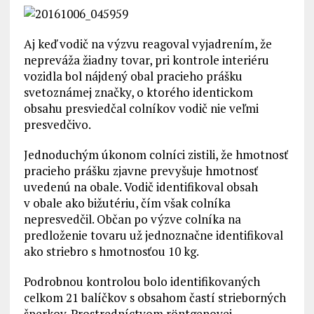
Aj keď vodič na výzvu reagoval vyjadrením, že
nepreváža žiadny tovar, pri kontrole interiéru
vozidla bol nájdený obal pracieho prášku
svetoznámej značky, o ktorého identickom
obsahu presviedčal colníkov vodič nie veľmi
presvedčivo.
Jednoduchým úkonom colníci zistili, že hmotnosť
pracieho prášku zjavne prevyšuje hmotnosť
uvedenú na obale. Vodič identifikoval obsah
v obale ako bižutériu, čím však colníka
nepresvedčil. Občan po výzve colníka na
predloženie tovaru už jednoznačne identifikoval
ako striebro s hmotnosťou 10 kg.
Podrobnou kontrolou bolo identifikovaných
celkom 21 balíčkov s obsahom častí strieborných
šperkov. Prostredníctvom röntgenovej