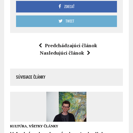
ZDIEĽAŤ
TWEET
Predchádzajúci článok
Nasledujúci článok
SÚVISIACE ČLÁNKY
KULTÚRA
,
VŠETKY ČLÁNKY