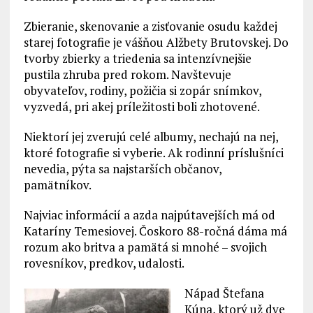
Zbieranie, skenovanie a zisťovanie osudu každej
starej fotografie je vášňou Alžbety Brutovskej. Do
tvorby zbierky a triedenia sa intenzívnejšie
pustila zhruba pred rokom. Navštevuje
obyvateľov, rodiny, požičia si zopár snímkov,
vyzvedá, pri akej príležitosti boli zhotovené.
Niektorí jej zverujú celé albumy, nechajú na nej,
ktoré fotografie si vyberie. Ak rodinní príslušníci
nevedia, pýta sa najstarších občanov,
pamätníkov.
Najviac informácií a azda najpútavejších má od
Kataríny Temesiovej. Čoskoro 88-ročná dáma má
rozum ako britva a pamätá si mnohé – svojich
rovesníkov, predkov, udalosti.
Nápad Štefana
Kúna, ktorý už dve