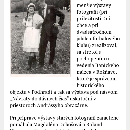
menšie výstavy
fotografií (pri
príležitosti Dní
obce a pri
dvadsaťročnom
jubileu futbalového
klubu) zrealizoval,
sa stretol s
pochopením u
vedenia Baníckeho
múzea v Rožňave,
ktoré je správcom
historického
objektu v Podhradí a tak sa výstava pod názvom
„Návraty do dávnych čias“ uskutoční v
priestoroch Andrássyho obrazárne.
Pri príprave výstavy starých fotografií zanietene
pomáhala Magdaléna Dobošová a Roland