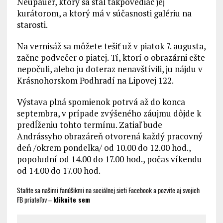
Neupauer, ktorý sa stal takpovediac jej
kurátorom, a ktorý má v súčasnosti galériu na
starosti.
Na vernisáž sa môžete tešiť už v piatok 7. augusta,
začne podvečer o piatej. Tí, ktorí o obrazárni ešte
nepočuli, alebo ju doteraz nenavštívili, ju nájdu v
Krásnohorskom Podhradí na Lipovej 122.
Výstava plná spomienok potrvá až do konca
septembra, v prípade zvýšeného záujmu dôjde k
predĺženiu tohto termínu. Zatiaľ bude
Andrássyho obrazáreň otvorená každý pracovný
deň /okrem pondelka/ od 10.00 do 12.00 hod.,
popoludní od 14.00 do 17.00 hod., počas víkendu
od 14.00 do 17.00 hod.
Staňte sa našimi fanúšikmi na sociálnej sieti Facebook a pozvite aj svojich
kliknite sem
FB priateľov –