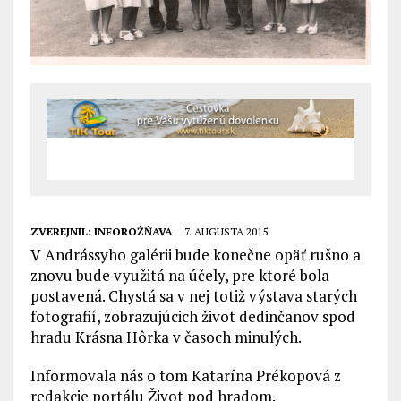
ZVEREJNIL:
INFOROŽŇAVA
7. AUGUSTA 2015
V Andrássyho galérii bude konečne opäť rušno a
znovu bude využitá na účely, pre ktoré bola
postavená. Chystá sa v nej totiž výstava starých
fotografií, zobrazujúcich život dedinčanov spod
hradu Krásna Hôrka v časoch minulých.
Informovala nás o tom Katarína Prékopová z
redakcie portálu Život pod hradom.