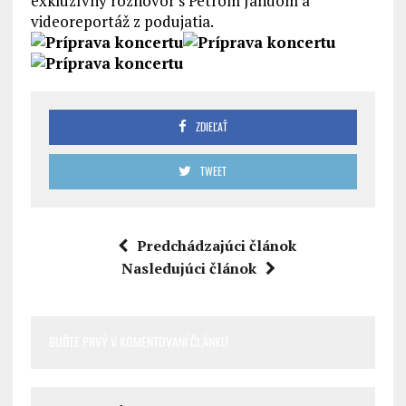
exkluzívny rozhovor s Petrom Jandom a
videoreportáž z podujatia.
ZDIEĽAŤ
TWEET
Predchádzajúci článok
Nasledujúci článok
BUĎTE PRVÝ V KOMENTOVANÍ ČLÁNKU