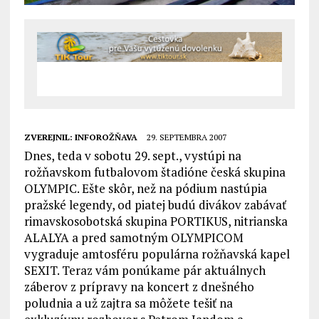
ZVEREJNIL:
INFOROŽŇAVA
29. SEPTEMBRA 2007
Dnes, teda v sobotu 29. sept., vystúpi na
rožňavskom futbalovom štadióne česká skupina
OLYMPIC. Ešte skôr, než na pódium nastúpia
pražské legendy, od piatej budú divákov zabávať
rimavskosobotská skupina PORTIKUS, nitrianska
ALALYA a pred samotným OLYMPICOM
vygraduje amtosféru populárna rožňavská kapel
SEXIT. Teraz vám ponúkame pár aktuálnych
záberov z prípravy na koncert z dnešného
poludnia a už zajtra sa môžete tešiť na