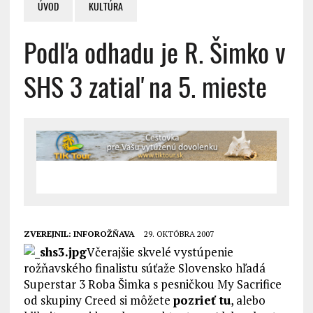
ÚVOD
KULTÚRA
Podľa odhadu je R. Šimko v
SHS 3 zatiaľ na 5. mieste
ZVEREJNIL:
INFOROŽŇAVA
29. OKTÓBRA 2007
Včerajšie skvelé vystúpenie
rožňavského finalistu súťaže Slovensko hľadá
Superstar 3 Roba Šimka s pesničkou My Sacrifice
od skupiny Creed si môžete
pozrieť tu
, alebo