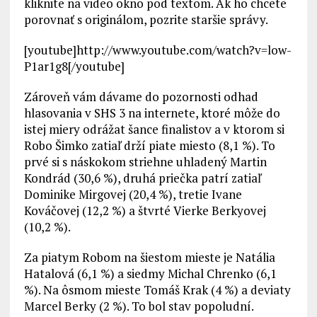
kliknite na video okno pod textom. Ak ho chcete
porovnať s originálom, pozrite staršie správy.
[youtube]http://www.youtube.com/watch?v=low-
P1ar1g8[/youtube]
Zároveň vám dávame do pozornosti odhad
hlasovania v SHS 3 na internete, ktoré môže do
istej miery odrážat šance finalistov a v ktorom si
Robo Šimko zatiaľ drží piate miesto (8,1 %). To
prvé si s náskokom striehne uhladený Martin
Kondrád (30,6 %), druhá priečka patrí zatiaľ
Dominike Mirgovej (20,4 %), tretie Ivane
Kováčovej (12,2 %) a štvrté Vierke Berkyovej
(10,2 %).
Za piatym Robom na šiestom mieste je Natália
Hatalová (6,1 %) a siedmy Michal Chrenko (6,1
%). Na ôsmom mieste Tomáš Krak (4 %) a deviaty
Marcel Berky (2 %). To bol stav popoludní.