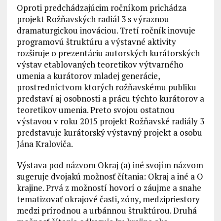
Oproti predchádzajúcim ročníkom prichádza
projekt Rožňavských radiál 3 s výraznou
dramaturgickou inováciou. Tretí ročník inovuje
programovú štruktúru a výstavné aktivity
rozširuje o prezentáciu autorských kurátorských
výstav etablovaných teoretikov výtvarného
umenia a kurátorov mladej generácie,
prostredníctvom ktorých rožňavskému publiku
predstaví aj osobnosti a prácu týchto kurátorov a
teoretikov umenia. Preto svojou ostatnou
výstavou v roku 2015 projekt Rožňavské radiály 3
predstavuje kurátorský výstavný projekt a osobu
Jána Kraloviča.
Výstava pod názvom Okraj (a) iné svojím názvom
sugeruje dvojakú možnosť čítania: Okraj a iné a O
krajine. Prvá z možností hovorí o záujme a snahe
tematizovať okrajové časti, zóny, medzipriestory
medzi prírodnou a urbánnou štruktúrou. Druhá