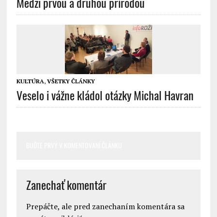
Medzi prvou a druhou prírodou
KULTÚRA
,
VŠETKY ČLÁNKY
Veselo i vážne kládol otázky Michal Havran
BUĎTE PRVÝ V KOMENTOVANÍ ČLÁNKU
Zanechať komentár
Prepáčte, ale pred zanechaním komentára sa