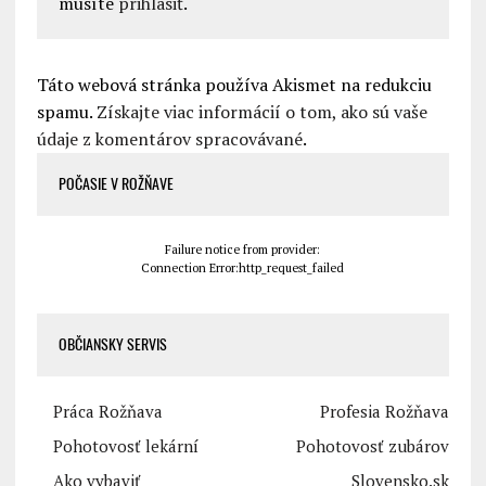
musíte
prihlásiť
.
Táto webová stránka používa Akismet na redukciu
spamu.
Získajte viac informácií o tom, ako sú vaše
údaje z komentárov spracovávané
.
POČASIE V ROŽŇAVE
Failure notice from provider:
Connection Error:http_request_failed
OBČIANSKY SERVIS
Práca Rožňava
Profesia Rožňava
Pohotovosť lekární
Pohotovosť zubárov
Ako vybaviť
Slovensko.sk