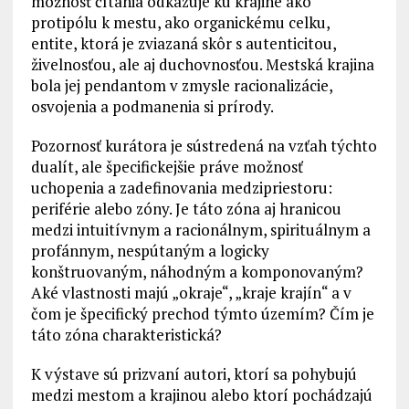
možnosť čítania odkazuje ku krajine ako
protipólu k mestu, ako organickému celku,
entite, ktorá je zviazaná skôr s autenticitou,
živelnosťou, ale aj duchovnosťou. Mestská krajina
bola jej pendantom v zmysle racionalizácie,
osvojenia a podmanenia si prírody.
Pozornosť kurátora je sústredená na vzťah týchto
dualít, ale špecifickejšie práve možnosť
uchopenia a zadefinovania medzipriestoru:
periférie alebo zóny. Je táto zóna aj hranicou
medzi intuitívnym a racionálnym, spirituálnym a
profánnym, nespútaným a logicky
konštruovaným, náhodným a komponovaným?
Aké vlastnosti majú „okraje“, „kraje krajín“ a v
čom je špecifický prechod týmto územím? Čím je
táto zóna charakteristická?
K výstave sú prizvaní autori, ktorí sa pohybujú
medzi mestom a krajinou alebo ktorí pochádzajú