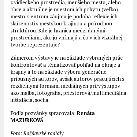
z vidieckeho prostredia, menšieho mesta, alebo
obce a aktuálne je miestom ich pobytu (veľko)
mesto. Centrom záujmu je podoba reflexie ich
skúsenosti s mestskou krajinou a prírodnou
štruktúrou. Kde je hranica medzi danými
prostrediami, ako ju vnímajú a čo v ich vizuálnej
tvorbe reprezentuje?
Zámerom výstavy je na základe vybraných prác
konfrontovať a tématizovať pohľad na okraje a
krajiny a to na základe výberu generačne
príbuzných autorov, avšak autorov pracujúcich s
rozdielnymi formami mediálnych prí/výstupov
ako maľba, fotografia, priestorová/multimediálna
inštalácia, socha.
Podľa pozvánky spracovala:
Renáta
MAZURKOVÁ
Foto: Rožňavské radiály