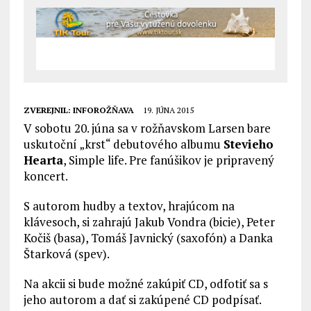
ZVEREJNIL:
INFOROŽŇAVA
19. JÚNA 2015
V sobotu 20. júna sa v rožňavskom Larsen bare
uskutoční „krst“ debutového albumu
Stevieho
Hearta
, Simple life. Pre fanúšikov je pripravený
koncert.
S autorom hudby a textov, hrajúcom na
klávesoch, si zahrajú Jakub Vondra (bicie), Peter
Kočiš (basa), Tomáš Javnický (saxofón) a Danka
Štarková (spev).
Na akcii si bude možné zakúpiť CD, odfotiť sa s
jeho autorom a dať si zakúpené CD podpísať.