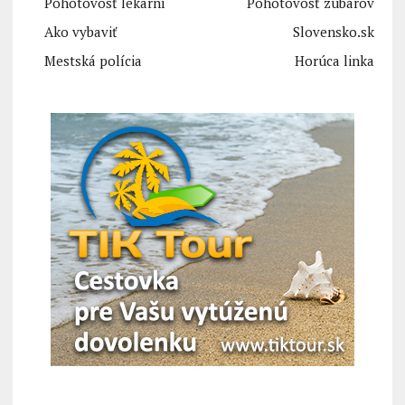
Pohotovosť lekární
Pohotovosť zubárov
Ako vybaviť
Slovensko.sk
Mestská polícia
Horúca linka