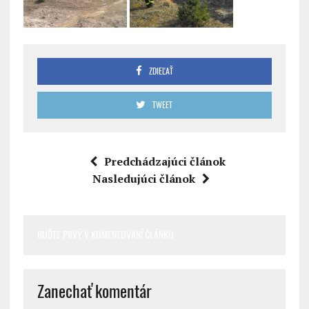
ZDIEĽAŤ
TWEET
Predchádzajúci článok
Nasledujúci článok
BUĎTE PRVÝ V KOMENTOVANÍ ČLÁNKU
Zanechať komentár