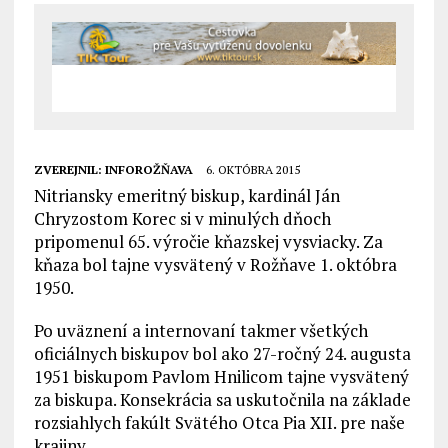
ZVEREJNIL:
INFOROŽŇAVA
6. OKTÓBRA 2015
Nitriansky emeritný biskup, kardinál Ján
Chryzostom Korec si v minulých dňoch
pripomenul 65. výročie kňazskej vysviacky. Za
kňaza bol tajne vysvätený v Rožňave 1. októbra
1950.
Po uväznení a internovaní takmer všetkých
oficiálnych biskupov bol ako 27-ročný 24. augusta
1951 biskupom Pavlom Hnilicom tajne vysvätený
za biskupa. Konsekrácia sa uskutočnila na základe
rozsiahlych fakúlt Svätého Otca Pia XII. pre naše
krajiny.