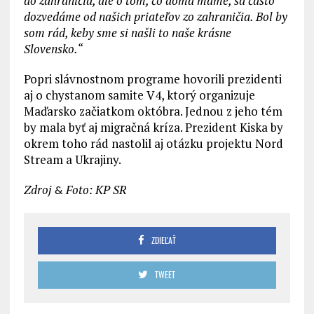
do zahraničia, ale o tom, čo doma máme, sa často
dozvedáme od našich priateľov zo zahraničia. Bol by
som rád, keby sme si našli to naše krásne
Slovensko.“
Popri slávnostnom programe hovorili prezidenti
aj o chystanom samite V4, ktorý organizuje
Maďarsko začiatkom októbra. Jednou z jeho tém
by mala byť aj migračná kríza. Prezident Kiska by
okrem toho rád nastolil aj otázku projektu Nord
Stream a Ukrajiny.
Zdroj
Foto: KP SR
&
ZDIEĽAŤ
TWEET