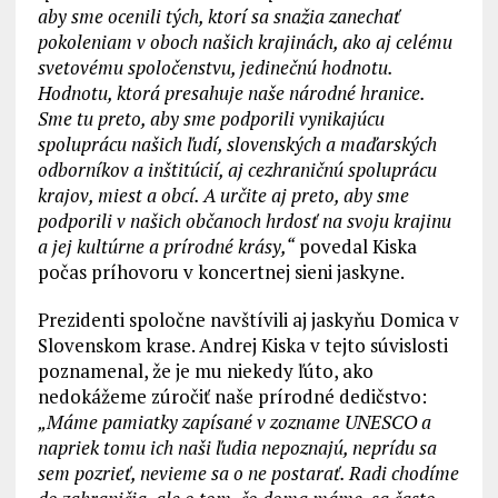
aby sme ocenili tých, ktorí sa snažia zanechať
pokoleniam v oboch našich krajinách, ako aj celému
svetovému spoločenstvu, jedinečnú hodnotu.
Hodnotu, ktorá presahuje naše národné hranice.
Sme tu preto, aby sme podporili vynikajúcu
spoluprácu našich ľudí, slovenských a maďarských
odborníkov a inštitúcií, aj cezhraničnú spoluprácu
krajov, miest a obcí. A určite aj preto, aby sme
podporili v našich občanoch hrdosť na svoju krajinu
a jej kultúrne a prírodné krásy,“
povedal Kiska
počas príhovoru v koncertnej sieni jaskyne.
Prezidenti spoločne navštívili aj jaskyňu Domica v
Slovenskom krase. Andrej Kiska v tejto súvislosti
poznamenal, že je mu niekedy ľúto, ako
nedokážeme zúročiť naše prírodné dedičstvo:
„Máme pamiatky zapísané v zozname UNESCO a
napriek tomu ich naši ľudia nepoznajú, neprídu sa
sem pozrieť, nevieme sa o ne postarať. Radi chodíme