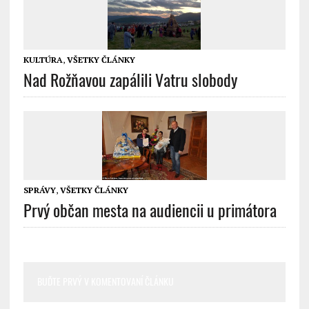
KULTÚRA
,
VŠETKY ČLÁNKY
Nad Rožňavou zapálili Vatru slobody
SPRÁVY
,
VŠETKY ČLÁNKY
Prvý občan mesta na audiencii u primátora
BUĎTE PRVÝ V KOMENTOVANÍ ČLÁNKU