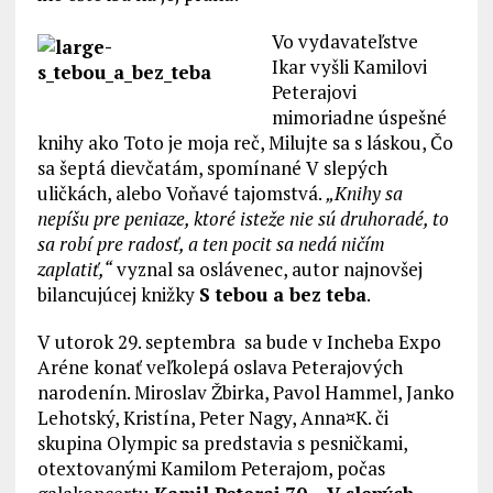
Vo vydavateľstve
Ikar vyšli Kamilovi
Peterajovi
mimoriadne úspešné
knihy ako Toto je moja reč, Milujte sa s láskou, Čo
sa šeptá dievčatám, spomínané V slepých
uličkách, alebo Voňavé tajomstvá.
„Knihy sa
nepíšu pre peniaze, ktoré isteže nie sú druhoradé, to
sa robí pre radosť, a ten pocit sa nedá ničím
zaplatiť,“
vyznal sa oslávenec, autor najnovšej
bilancujúcej knižky
S tebou a bez teba
.
V utorok 29. septembra sa bude v Incheba Expo
Aréne konať veľkolepá oslava Peterajových
narodenín. Miroslav Žbirka, Pavol Hammel, Janko
Lehotský, Kristína, Peter Nagy, Anna¤K. či
skupina Olympic sa predstavia s pesničkami,
otextovanými Kamilom Peterajom, počas