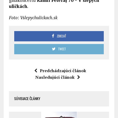
galakoncertu
Kamil Peteraj 70 – V slepých
uličkách
.
Foto: Vslepychulickach.sk
ZDIEĽAŤ
TWEET
Predchádzajúci článok
Nasledujúci článok
SÚVISIACE ČLÁNKY