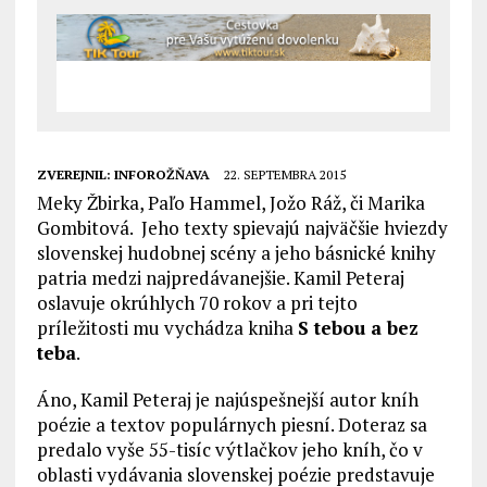
ZVEREJNIL:
INFOROŽŇAVA
22. SEPTEMBRA 2015
Meky Žbirka, Paľo Hammel, Jožo Ráž, či Marika
Gombitová. Jeho texty spievajú najväčšie hviezdy
slovenskej hudobnej scény a jeho básnické knihy
patria medzi najpredávanejšie. Kamil Peteraj
oslavuje okrúhlych 70 rokov a pri tejto
príležitosti mu vychádza kniha
S tebou a bez
teba
.
Áno, Kamil Peteraj je najúspešnejší autor kníh
poézie a textov populárnych piesní. Doteraz sa
predalo vyše 55-tisíc výtlačkov jeho kníh, čo v
oblasti vydávania slovenskej poézie predstavuje