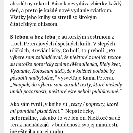
absolútny rekord. Básnik nevydáva zbierky každý
deň, a preto je každé nové vydanie sviatkom.
Všetky jeho knihy sa stretli so širokým
čitateľským ohlasom.
S tebou a bez teba
je autorským zostrihom z
troch Peterajových úspešných kníh: V slepých
uličkách, Breviár lásky, Čo bolí, to prebolí.
„Pri
výbere som zohľadňoval, že niektoré z mojich textov
sú natoľko notoricky známe (Medulienka, Biely kvet,
Vyznanie, Koloseum atď.), že v knižnej podobe by
pôsobili nadbytočne,“
vysvetľuje Kamil Peteraj.
„Naopak, do výberu som zaradil texty, ktoré niekedy
unikli pozornosti, niektoré ešte neboli publikované.“
Ako sám tvrdí, v knihe sú
„texty / poptexty, ktoré
mi pomáhal písať život.“
Nepateticky,
neformálne, tak ako to vie len on. Niektoré sa už
teraz nachádzajú v budúcnosti svojej minulosti,
iné ešte iba na jej prahu.