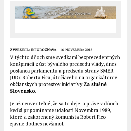
ZVEREJNIL:
INFOROŽŇAVA
16. NOVEMBRA 2018
V týchto dňoch sme svedkami bezprecedentných
konšpirácií z úst bývalého predsedu vlády, dnes
poslanca parlamentu a predsedu strany SMER
JUDr. Roberta Fica, útočiaceho na organizátorov
občianskych protestov iniciatívy
Za slušné
Slovensko
.
Je až neuveriteľné, že sa to deje, a práve v dňoch,
keď si pripomíname udalosti Novembra 1989,
ktoré si zakorenený komunista Robert Fico
zjavne dodnes nevšimol.