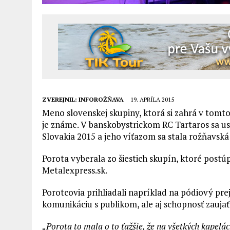
ZVEREJNIL:
INFOROŽŇAVA
19. APRÍLA 2015
Meno slovenskej skupiny, ktorá si zahrá v tomt
je známe. V banskobystrickom RC Tartaros sa us
Slovakia 2015 a jeho víťazom sa stala rožňavs
Porota vyberala zo šiestich skupín, ktoré postúpi
Metalexpress.sk.
Porotcovia prihliadali napríklad na pódiový pre
komunikáciu s publikom, ale aj schopnosť zauja
„Porota to mala o to ťažšie, že na všetkých kapelá