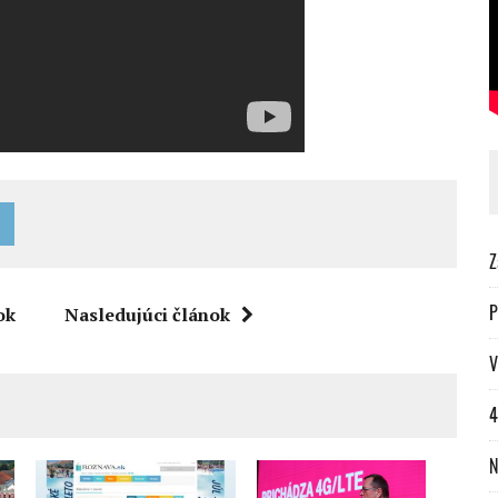
Z
P
ok
Nasledujúci článok
V
4
N