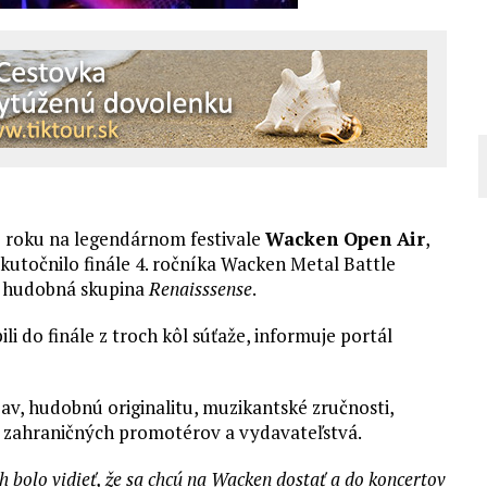
o roku na legendárnom festivale
Wacken Open Air
,
kutočnilo finále 4. ročníka Wacken Metal Battle
ká hudobná skupina
Renaisssense
.
li do finále z troch kôl súťaže, informuje portál
jav, hudobnú originalitu, muzikantské zručnosti,
ť zahraničných promotérov a vydavateľstvá.
ch bolo vidieť, že sa chcú na Wacken dostať a do koncertov