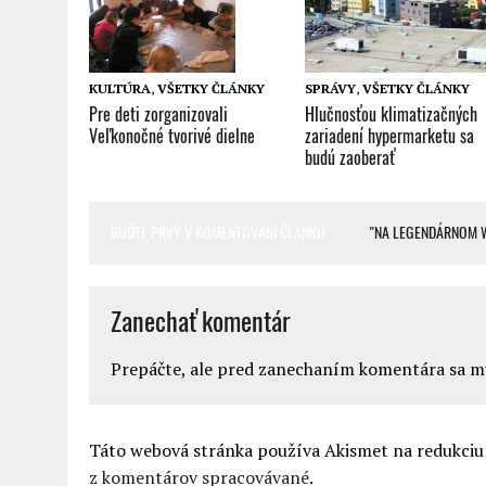
KULTÚRA
,
VŠETKY ČLÁNKY
SPRÁVY
,
VŠETKY ČLÁNKY
Pre deti zorganizovali
Hlučnosťou klimatizačných
Veľkonočné tvorivé dielne
zariadení hypermarketu sa
budú zaoberať
BUĎTE PRVÝ V KOMENTOVANÍ ČLÁNKU
"NA LEGENDÁRNOM W
Zanechať komentár
Prepáčte, ale pred zanechaním komentára sa 
Táto webová stránka používa Akismet na redukci
z komentárov spracovávané
.