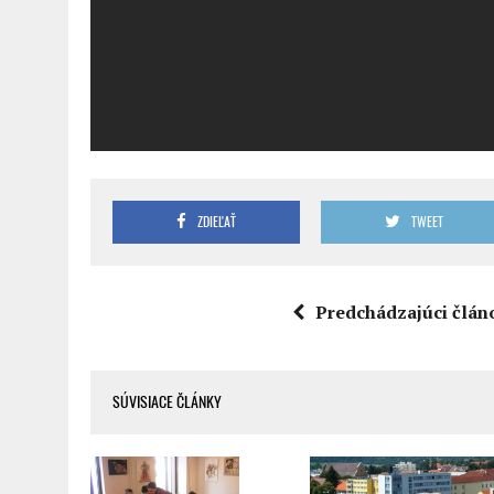
ZDIEĽAŤ
TWEET
Predchádzajúci člán
SÚVISIACE ČLÁNKY