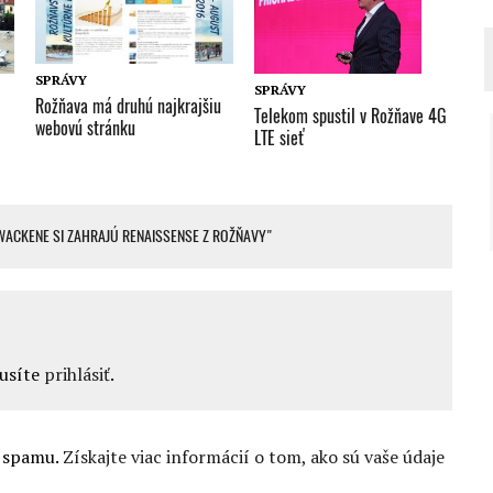
SPRÁVY
SPRÁVY
Rožňava má druhú najkrajšiu
Telekom spustil v Rožňave 4G
webovú stránku
LTE sieť
ACKENE SI ZAHRAJÚ RENAISSENSE Z ROŽŇAVY"
musíte
prihlásiť
.
u spamu.
Získajte viac informácií o tom, ako sú vaše údaje