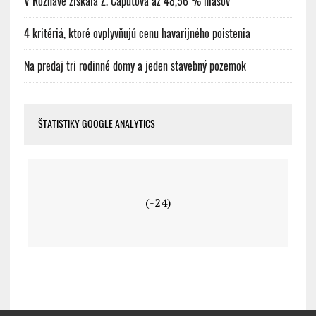
V Rožňave získala Z. Čaputová až 48,56 % hlasov
4 kritériá, ktoré ovplyvňujú cenu havarijného poistenia
Na predaj tri rodinné domy a jeden stavebný pozemok
ŠTATISTIKY GOOGLE ANALYTICS
(-24)