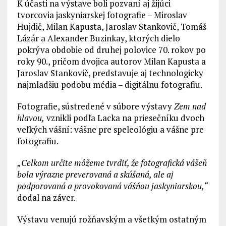
K účasti na výstave boli pozvaní aj žijúci
tvorcovia jaskyniarskej fotografie – Miroslav
Hujdič, Milan Kapusta, Jaroslav Stankovič, Tomáš
Lázár a Alexander Buzinkay, ktorých dielo
pokrýva obdobie od druhej polovice 70. rokov po
roky 90., pričom dvojica autorov Milan Kapusta a
Jaroslav Stankovič, predstavuje aj technologicky
najmladšiu podobu média – digitálnu fotografiu.
Fotografie, sústredené v súbore výstavy
Zem nad
hlavou,
vznikli podľa Lacka na priesečníku dvoch
veľkých vášní: vášne pre speleológiu a vášne pre
fotografiu.
„Celkom určite môžeme tvrdiť, že fotografická vášeň
bola výrazne preverovaná a skúšaná, ale aj
podporovaná a provokovaná vášňou jaskyniarskou,“
dodal na záver.
Výstavu venujú rožňavským a všetkým ostatným