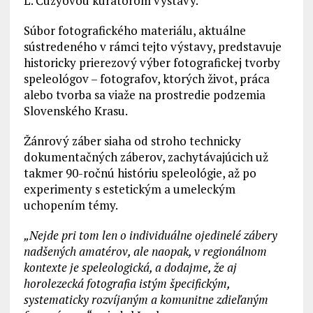
L. Čúzyovou kurátorom výstavy.
Súbor fotografického materiálu, aktuálne
sústredeného v rámci tejto výstavy, predstavuje
historicky prierezový výber fotografickej tvorby
speleológov – fotografov, ktorých život, práca
alebo tvorba sa viaže na prostredie podzemia
Slovenského Krasu.
Žánrový záber siaha od stroho technicky
dokumentačných záberov, zachytávajúcich už
takmer 90-ročnú históriu speleológie, až po
experimenty s estetickým a umeleckým
uchopením témy.
„Nejde pri tom len o individuálne ojedinelé zábery
nadšených amatérov, ale naopak, v regionálnom
kontexte je speleologická, a dodajme, že aj
horolezecká fotografia istým špecifickým,
systematicky rozvíjaným a komunitne zdieľaným