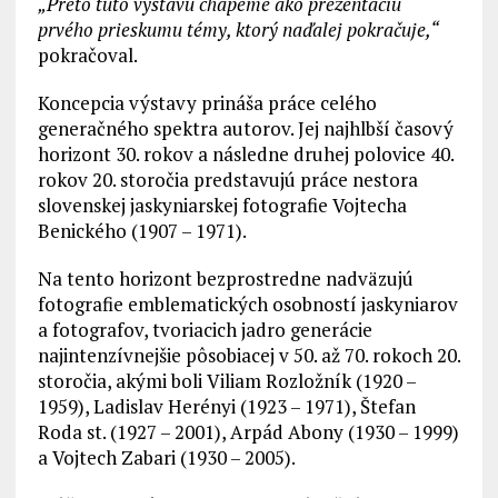
„Preto túto výstavu chápeme ako prezentáciu
prvého prieskumu témy, ktorý naďalej pokračuje,“
pokračoval.
Koncepcia výstavy prináša práce celého
generačného spektra autorov. Jej najhlbší časový
horizont 30. rokov a následne druhej polovice 40.
rokov 20. storočia predstavujú práce nestora
slovenskej jaskyniarskej fotografie Vojtecha
Benického (1907 – 1971).
Na tento horizont bezprostredne nadväzujú
fotografie emblematických osobností jaskyniarov
a fotografov, tvoriacich jadro generácie
najintenzívnejšie pôsobiacej v 50. až 70. rokoch 20.
storočia, akými boli Viliam Rozložník (1920 –
1959), Ladislav Herényi (1923 – 1971), Štefan
Roda st. (1927 – 2001), Arpád Abony (1930 – 1999)
a Vojtech Zabari (1930 – 2005).