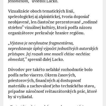
fenoménom,“
uviedol Lacko.
Vizualizácie oboch tematických línií,
speleologickej aj alpinistickej, tvoria doposiaľ
neobjavené, len čiastočne prezentované „rodinné
striebro“ vizuálnej kultúry, ktorá podľa názoru
organizátorov prekračuje hranice regiónu.
„Výstava je nevyhnutne fragmentárna,
nepredstavuje úplný výpočet jednotlivých autorských
prístupov. Jej rozsah sme museli chtiac-nechtiac
obmedziť,“
spresnil ďalej Lacko.
Dôvodov pre takéto neľahké rozhodnutie bolo
podľa neho viacero. Okrem časových,
priestorových, finančných aj dostupnosť
materiálu a zachovalosť jeho technického stavu,
prípadne náročnosť reštaurátorských prác, ktoré
by si vyžiadal.