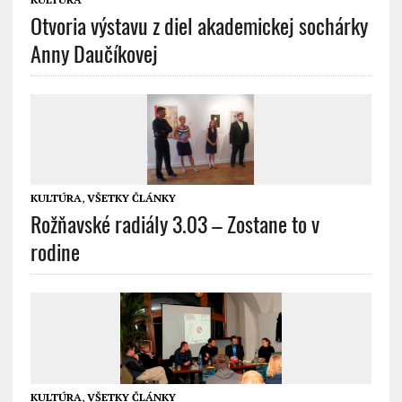
Otvoria výstavu z diel akademickej sochárky
Anny Daučíkovej
KULTÚRA
,
VŠETKY ČLÁNKY
Rožňavské radiály 3.03 – Zostane to v
rodine
KULTÚRA
,
VŠETKY ČLÁNKY