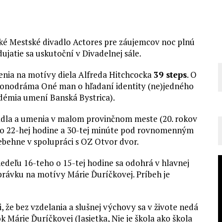
ké Mestské divadlo Actores pre záujemcov noc plnú
jatie sa uskutoční v Divadelnej sále.
enia na motívy diela Alfreda Hitchcocka
39 steps
. O
 monodráma Oné man o hľadaní identity (ne)jedného
adémia umení Banská Bystrica).
vadla a umenia v malom provinčnom meste (20. rokov
ub o 22-hej hodine a 30-tej minúte pod rovnomenným
rebehne v spolupráci s OZ Otvor dvor.
 nedeľu 16-teho o 15-tej hodine sa odohrá v hlavnej
právku na motívy Márie Ďuríčkovej. Príbeh je
i, že bez vzdelania a slušnej výchovy sa v živote nedá
 Márie Ďuríčkovej (Jasietka, Nie je škola ako škola