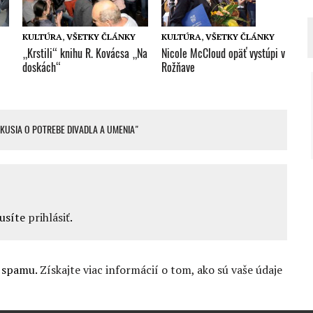
KULTÚRA
,
VŠETKY ČLÁNKY
KULTÚRA
,
VŠETKY ČLÁNKY
Nicole McCloud opäť vystúpi v
,
„Krstili“ knihu R. Kovácsa „Na
Rožňave
doskách“
KUSIA O POTREBE DIVADLA A UMENIA"
musíte
prihlásiť
.
u spamu.
Získajte viac informácií o tom, ako sú vaše údaje