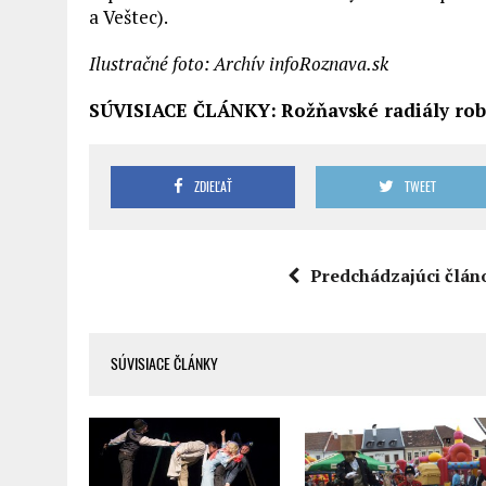
a Veštec).
Ilustračné foto: Archív infoRoznava.sk
SÚVISIACE ČLÁNKY:
Rožňavské radiály ro
ZDIEĽAŤ
TWEET
Predchádzajúci člán
SÚVISIACE ČLÁNKY