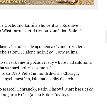
ále Obchodno kultúrneho centra v Rožňave
ro Wüstenrot s detektívnou komédiou Šialené
áznivé situácie ale aj o neočakávané rozuzlenia.
eho salónu „Šialené nožničky“ Tony Kulma.
ko sa však zmení počas vraždy v byte nad salónom.
aha sa snaží polícia i samotné
roku 1980. Vidieť ju mohli diváci v Chicagu,
h iných mestách, kde mala veľký úspech.
bo Marcel Ochránek), Karin Olasová, Marek Majeský,
bo, Juraj Hrčka (alebo Erik Peťovský).