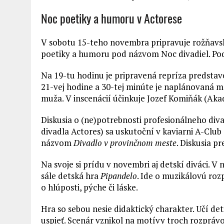
Noc poetiky a humoru v Actorese
V sobotu 15-teho novembra pripravuje rožňavs
poetiky a humoru pod názvom Noc divadiel. Podu
Na 19-tu hodinu je pripravená repríza predstav
21-vej hodine a 30-tej minúte je naplánovaná
muža. V inscenácií účinkuje Jozef Komiňák (Ak
Diskusia o (ne)potrebnosti profesionálneho di
divadla Actores) sa uskutoční v kaviarni A-Cl
názvom
Divadlo v provinčnom meste
. Diskusia p
Na svoje si prídu v novembri aj detskí diváci. V
sále detská hra
Pipandelo
. Ide o muzikálovú roz
o hlúposti, pýche či láske.
Hra so sebou nesie didaktický charakter. Učí det
uspieť. Scenár vznikol na motívy troch rozprávok