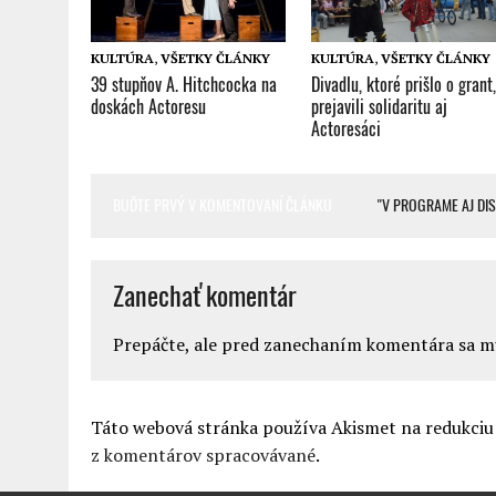
KULTÚRA
,
VŠETKY ČLÁNKY
KULTÚRA
,
VŠETKY ČLÁNKY
39 stupňov A. Hitchcocka na
Divadlu, ktoré prišlo o grant
doskách Actoresu
prejavili solidaritu aj
Actoresáci
BUĎTE PRVÝ V KOMENTOVANÍ ČLÁNKU
"V PROGRAME AJ DIS
Zanechať komentár
Prepáčte, ale pred zanechaním komentára sa 
Táto webová stránka používa Akismet na redukci
z komentárov spracovávané
.