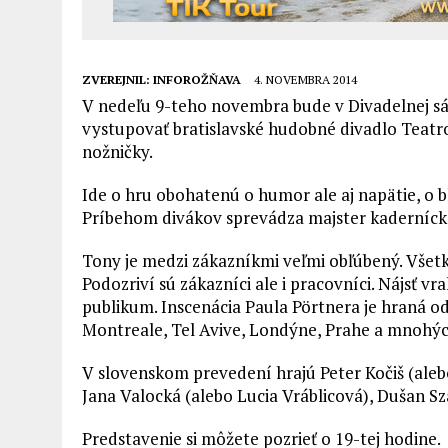
ZVEREJNIL:
INFOROŽŇAVA
4. NOVEMBRA 2014
V nedeľu 9-teho novembra bude v Divadelnej s
vystupovať bratislavské hudobné divadlo Teat
nožničky.
Ide o hru obohatenú o humor ale aj napätie, o bl
Príbehom divákov sprevádza majster kaderníck
Tony je medzi zákazníkmi veľmi obľúbený. Všet
Podozriví sú zákazníci ale i pracovníci. Nájsť vr
publikum. Inscenácia Paula Pörtnera je hraná od 
Montreale, Tel Avive, Londýne, Prahe a mnohýc
V slovenskom prevedení hrajú Peter Kočiš (ale
Jana Valocká (alebo Lucia Vráblicová), Dušan Sza
Predstavenie si môžete pozrieť o 19-tej hodine.