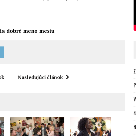
bia dobré meno mestu
Z
ok
Nasledujúci článok
P
V
4
N