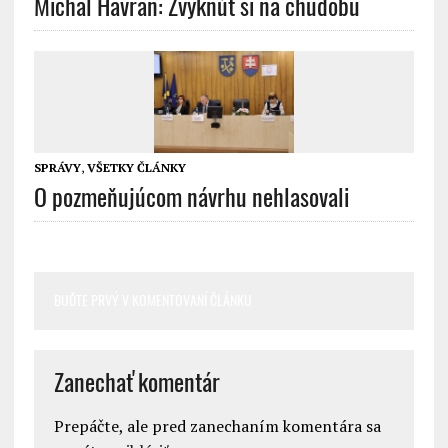
Michal Havran: Zvyknúť si na chudobu
SPRÁVY
,
VŠETKY ČLÁNKY
O pozmeňujúcom návrhu nehlasovali
BUĎTE PRVÝ V KOMENTOVANÍ ČLÁNKU
Zanechať komentár
Prepáčte, ale pred zanechaním komentára sa