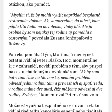
otázkou, ako pomôcť.
“Myslím si, že by mohli využiť napríklad bezplatné
cestovanie vlakom. Ak, samozrejme, do miest, kam
pôjdu títo ľudia na dovolenku, vlaky idú. Ale ja
osobne by som nejakej tej rodine aj pomohla s
cestovným,“
povedala Zuzana Jenčopaľová z
Rožňavy.
Potrebu pomáhať tým, ktorí majú menej než
ostatní, vidí aj Peter Blaško. Hoci momentálne
žije v zahraničí, nevidí problém s tým, aby prispel
na cestu chudobným dovolenkárom.
“Ak by som
bol v tom čase na Slovensku, nemám problém
odviesť jednu rodinu tam a priviesť ich aj späť. Teda,
v rodine máme dve autá, čiže môžeme odviesť aj dve
rodiny. Srdečne, “
komentoval Peter s úsmevom.
Možnosť využitia bezplatného cestovania vlakmi
vidí aj riaditeľka kancelárie generálneho riaditeľa