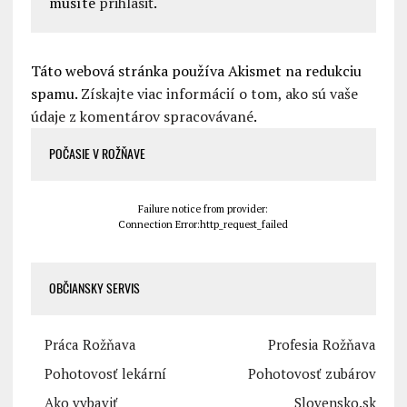
musíte
prihlásiť
.
Táto webová stránka používa Akismet na redukciu
spamu.
Získajte viac informácií o tom, ako sú vaše
údaje z komentárov spracovávané
.
POČASIE V ROŽŇAVE
Failure notice from provider:
Connection Error:http_request_failed
OBČIANSKY SERVIS
Práca Rožňava
Profesia Rožňava
Pohotovosť lekární
Pohotovosť zubárov
Ako vybaviť
Slovensko.sk