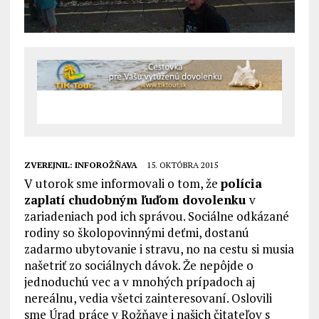
ZVEREJNIL:
INFOROŽŇAVA
15. OKTÓBRA 2015
V utorok sme informovali o tom, že
polícia
zaplatí chudobným ľuďom dovolenku
v
zariadeniach pod ich správou. Sociálne odkázané
rodiny so školopovinnými deťmi, dostanú
zadarmo ubytovanie i stravu, no na cestu si musia
našetriť zo sociálnych dávok. Že nepôjde o
jednoduchú vec a v mnohých prípadoch aj
nereálnu, vedia všetci zainteresovaní. Oslovili
sme Úrad práce v Rožňave i našich čitateľov s