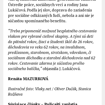
Ústredie práce, sociálnych vecí a rodiny Jana
Lukáčová. Podľa jej slov, doprava do zariadenia
pre sociálne odkázaných ľudí, nebola a ani nie je
súčasťou spomínaného benefitu.
“Treba pripomenúť možnosť bezplatného cestovania
vlakom pre vybrané cieľové skupiny. A tými sú deti
do pätnásť rokov, žiaci a študenti škôl do 26 rokov,
dôchodcovia vo veku 62 rokov, na invalidnom,
predčasnom, starobnom, sirotskom, vdovskom, či
sociálnom dôchodku a starobní dôchodcovia nad 62
rokov. Cestovanie zdarma je súčasťou prvého
sociálneho balíčka,“
objasnila J. Lukáčová.
Renáta MAZURKOVÁ
Ilustračné foto: Vlaky.net / Oliver Dučák, Stanica
Rožňava
Súvisiace články –
Policajti zaplatia